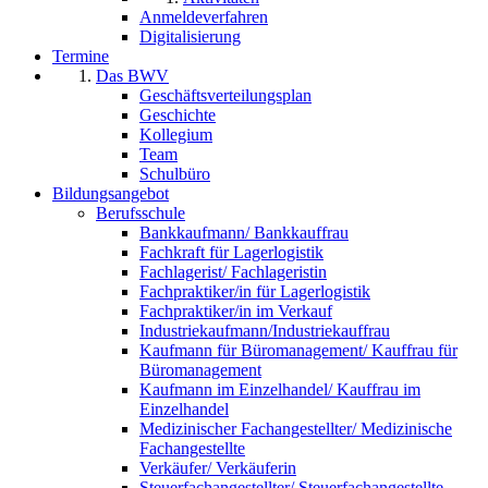
Anmeldeverfahren
Digitalisierung
Termine
Das BWV
Geschäftsverteilungsplan
Geschichte
Kollegium
Team
Schulbüro
Bildungsangebot
Berufsschule
Bankkaufmann/ Bankkauffrau
Fachkraft für Lagerlogistik
Fachlagerist/ Fachlageristin
Fachpraktiker/in für Lagerlogistik
Fachpraktiker/in im Verkauf
Industriekaufmann/Industriekauffrau
Kaufmann für Büromanagement/ Kauffrau für
Büromanagement
Kaufmann im Einzelhandel/ Kauffrau im
Einzelhandel
Medizinischer Fachangestellter/ Medizinische
Fachangestellte
Verkäufer/ Verkäuferin
Steuerfachangestellter/ Steuerfachangestellte