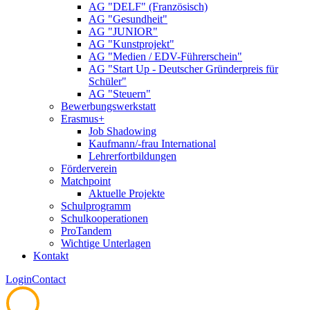
AG "DELF" (Französisch)
AG "Gesundheit"
AG "JUNIOR"
AG "Kunstprojekt"
AG "Medien / EDV-Führerschein"
AG "Start Up - Deutscher Gründerpreis für
Schüler"
AG "Steuern"
Bewerbungswerkstatt
Erasmus+
Job Shadowing
Kaufmann/-frau International
Lehrerfortbildungen
Förderverein
Matchpoint
Aktuelle Projekte
Schulprogramm
Schulkooperationen
ProTandem
Wichtige Unterlagen
Kontakt
Login
Contact