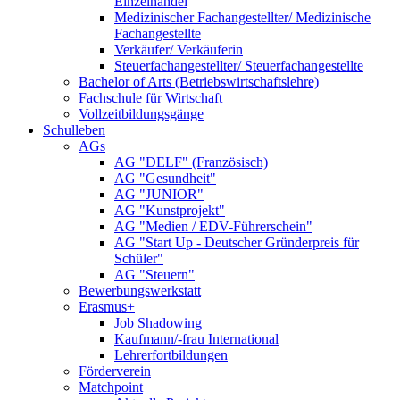
Einzelhandel
Medizinischer Fachangestellter/ Medizinische
Fachangestellte
Verkäufer/ Verkäuferin
Steuerfachangestellter/ Steuerfachangestellte
Bachelor of Arts (Betriebswirtschaftslehre)
Fachschule für Wirtschaft
Vollzeitbildungsgänge
Schulleben
AGs
AG "DELF" (Französisch)
AG "Gesundheit"
AG "JUNIOR"
AG "Kunstprojekt"
AG "Medien / EDV-Führerschein"
AG "Start Up - Deutscher Gründerpreis für
Schüler"
AG "Steuern"
Bewerbungswerkstatt
Erasmus+
Job Shadowing
Kaufmann/-frau International
Lehrerfortbildungen
Förderverein
Matchpoint