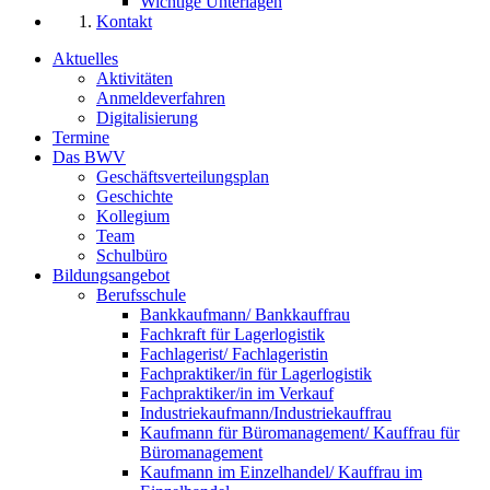
Wichtige Unterlagen
Kontakt
Aktuelles
Aktivitäten
Anmeldeverfahren
Digitalisierung
Termine
Das BWV
Geschäftsverteilungsplan
Geschichte
Kollegium
Team
Schulbüro
Bildungsangebot
Berufsschule
Bankkaufmann/ Bankkauffrau
Fachkraft für Lagerlogistik
Fachlagerist/ Fachlageristin
Fachpraktiker/in für Lagerlogistik
Fachpraktiker/in im Verkauf
Industriekaufmann/Industriekauffrau
Kaufmann für Büromanagement/ Kauffrau für
Büromanagement
Kaufmann im Einzelhandel/ Kauffrau im