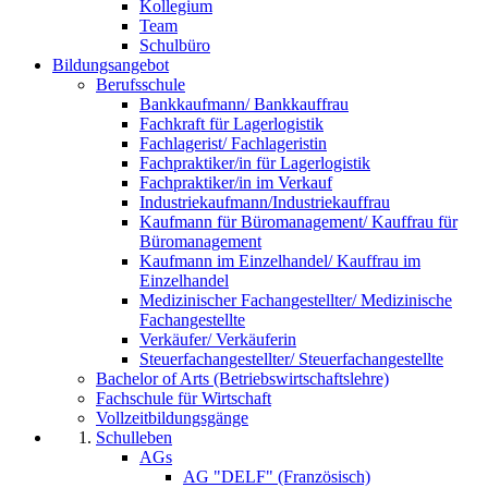
Kollegium
Team
Schulbüro
Bildungsangebot
Berufsschule
Bankkaufmann/ Bankkauffrau
Fachkraft für Lagerlogistik
Fachlagerist/ Fachlageristin
Fachpraktiker/in für Lagerlogistik
Fachpraktiker/in im Verkauf
Industriekaufmann/Industriekauffrau
Kaufmann für Büromanagement/ Kauffrau für
Büromanagement
Kaufmann im Einzelhandel/ Kauffrau im
Einzelhandel
Medizinischer Fachangestellter/ Medizinische
Fachangestellte
Verkäufer/ Verkäuferin
Steuerfachangestellter/ Steuerfachangestellte
Bachelor of Arts (Betriebswirtschaftslehre)
Fachschule für Wirtschaft
Vollzeitbildungsgänge
Schulleben
AGs
AG "DELF" (Französisch)