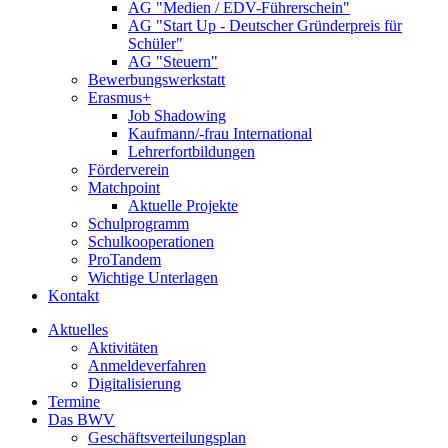
AG "Medien / EDV-Führerschein"
AG "Start Up - Deutscher Gründerpreis für
Schüler"
AG "Steuern"
Bewerbungswerkstatt
Erasmus+
Job Shadowing
Kaufmann/-frau International
Lehrerfortbildungen
Förderverein
Matchpoint
Aktuelle Projekte
Schulprogramm
Schulkooperationen
ProTandem
Wichtige Unterlagen
Kontakt
Aktuelles
Aktivitäten
Anmeldeverfahren
Digitalisierung
Termine
Das BWV
Geschäftsverteilungsplan