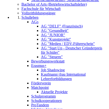
Bachelor of Arts (Betriebswirtschaftslehre)
Fachschule für Wirtschaft
Vollzeitbildungsgänge
Schulleben
AGs
AG "DELF" (Französisch)
AG "Gesundheit"
AG "JUNIOR"
AG "Kunstprojekt"
AG "Medien / EDV-Führerschein"
AG "Start Up - Deutscher Gründerpreis
für Schüler"
AG "Steuern"
Bewerbungswerkstatt
Erasmus+
Job Shadowing
Kaufmann/-frau International
Lehrerfortbildungen
Förderverein
Matchpoint
Aktuelle Projekte
Schulprogramm
Schulkooperationen
ProTandem