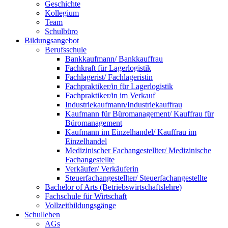
Geschichte
Kollegium
Team
Schulbüro
Bildungsangebot
Berufsschule
Bankkaufmann/ Bankkauffrau
Fachkraft für Lagerlogistik
Fachlagerist/ Fachlageristin
Fachpraktiker/in für Lagerlogistik
Fachpraktiker/in im Verkauf
Industriekaufmann/Industriekauffrau
Kaufmann für Büromanagement/ Kauffrau für
Büromanagement
Kaufmann im Einzelhandel/ Kauffrau im
Einzelhandel
Medizinischer Fachangestellter/ Medizinische
Fachangestellte
Verkäufer/ Verkäuferin
Steuerfachangestellter/ Steuerfachangestellte
Bachelor of Arts (Betriebswirtschaftslehre)
Fachschule für Wirtschaft
Vollzeitbildungsgänge
Schulleben
AGs