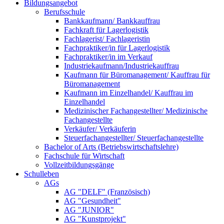
Bildungsangebot
Berufsschule
Bankkaufmann/ Bankkauffrau
Fachkraft für Lagerlogistik
Fachlagerist/ Fachlageristin
Fachpraktiker/in für Lagerlogistik
Fachpraktiker/in im Verkauf
Industriekaufmann/Industriekauffrau
Kaufmann für Büromanagement/ Kauffrau für
Büromanagement
Kaufmann im Einzelhandel/ Kauffrau im
Einzelhandel
Medizinischer Fachangestellter/ Medizinische
Fachangestellte
Verkäufer/ Verkäuferin
Steuerfachangestellter/ Steuerfachangestellte
Bachelor of Arts (Betriebswirtschaftslehre)
Fachschule für Wirtschaft
Vollzeitbildungsgänge
Schulleben
AGs
AG "DELF" (Französisch)
AG "Gesundheit"
AG "JUNIOR"
AG "Kunstprojekt"