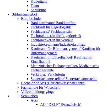
Kollegium
Team
Schulbüro
Bildungsangebot
Berufsschule
Bankkaufmann/ Bankkauffrau
Fachkraft für Lagerlogistik
Fachlagerist/ Fachlageristin
Fachpraktiker/in für Lagerlogistik
Fachpraktiker/in im Verkauf
Industriekaufmann/Industriekauffrau
Kaufmann für Büromanagement/ Kauffrau für
Büromanagement
Kaufmann im Einzelhandel/ Kauffrau im
Einzelhandel
Medizinischer Fachangestellter/ Medizinische
Fachangestellte
Verkäufer/ Verkäuferin
Steuerfachangestellter/ Steuerfachangestellte
Bachelor of Arts (Betriebswirtschaftslehre)
Fachschule für Wirtschaft
Vollzeitbildungsgänge
Schulleben
AGs
AG "DELF" (Französisch)