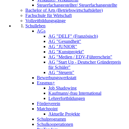
Steuerfachangestellter/ Steuerfachangestellte
Bachelor of Arts (Betriebswirtschaftslehre)
Fachschule für Wirtschaft
Vollzeitbildungsgänge
Schulleben
AGs
AG "DELF" (Französisch)
AG "Gesundheit"
AG "JUNIOR"
AG "Kunstprojekt"
AG "Medien / EDV-Führerschein"
AG "Start Up - Deutscher Gründerpreis
für Schüler"
AG "Steuern"
Bewerbungswerkstatt
Erasmus+
Job Shadowing
Kaufmann/-frau International
Lehrerfortbildungen
Förderverein
Matchpoint
Aktuelle Projekte
Schulprogramm
Schulkooperationen