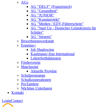
AGs
AG "DELF" (Französisch)
AG "Gesundheit"
AG "JUNIOR"
AG "Kunstprojekt"
AG "Medien / EDV-Führerschein"
AG "Start Up - Deutscher Gründerpreis für
Schüler"
AG "Steuern"
Bewerbungswerkstatt
Erasmus+
Job Shadowing
Kaufmann/-frau International
Lehrerfortbildungen
Förderverein
Matchpoint
Aktuelle Projekte
Schulprogramm
Schulkooperationen
ProTandem
Wichtige Unterlagen
Kontakt
Login
Contact