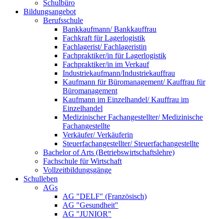
Schulbüro
Bildungsangebot
Berufsschule
Bankkaufmann/ Bankkauffrau
Fachkraft für Lagerlogistik
Fachlagerist/ Fachlageristin
Fachpraktiker/in für Lagerlogistik
Fachpraktiker/in im Verkauf
Industriekaufmann/Industriekauffrau
Kaufmann für Büromanagement/ Kauffrau für
Büromanagement
Kaufmann im Einzelhandel/ Kauffrau im
Einzelhandel
Medizinischer Fachangestellter/ Medizinische
Fachangestellte
Verkäufer/ Verkäuferin
Steuerfachangestellter/ Steuerfachangestellte
Bachelor of Arts (Betriebswirtschaftslehre)
Fachschule für Wirtschaft
Vollzeitbildungsgänge
Schulleben
AGs
AG "DELF" (Französisch)
AG "Gesundheit"
AG "JUNIOR"