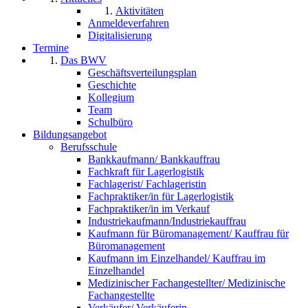
Aktivitäten
Anmeldeverfahren
Digitalisierung
Termine
Das BWV
Geschäftsverteilungsplan
Geschichte
Kollegium
Team
Schulbüro
Bildungsangebot
Berufsschule
Bankkaufmann/ Bankkauffrau
Fachkraft für Lagerlogistik
Fachlagerist/ Fachlageristin
Fachpraktiker/in für Lagerlogistik
Fachpraktiker/in im Verkauf
Industriekaufmann/Industriekauffrau
Kaufmann für Büromanagement/ Kauffrau für
Büromanagement
Kaufmann im Einzelhandel/ Kauffrau im
Einzelhandel
Medizinischer Fachangestellter/ Medizinische
Fachangestellte
Verkäufer/ Verkäuferin