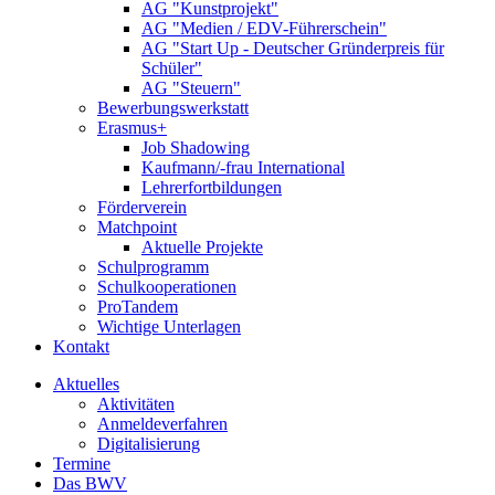
AG "Kunstprojekt"
AG "Medien / EDV-Führerschein"
AG "Start Up - Deutscher Gründerpreis für
Schüler"
AG "Steuern"
Bewerbungswerkstatt
Erasmus+
Job Shadowing
Kaufmann/-frau International
Lehrerfortbildungen
Förderverein
Matchpoint
Aktuelle Projekte
Schulprogramm
Schulkooperationen
ProTandem
Wichtige Unterlagen
Kontakt
Aktuelles
Aktivitäten
Anmeldeverfahren
Digitalisierung
Termine
Das BWV