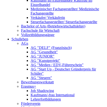
Kaufmann im Einzelhandel/ Kauffrau im
Einzelhandel
Medizinischer Fachangestellter/ Medizinische
Fachangestellte
Verkäufer/ Verkäuferin
Steuerfachangestellter/ Steuerfachangestellte
Bachelor of Arts (Betriebswirtschaftslehre)
Fachschule für Wirtschaft
Vollzeitbildungsgänge
Schulleben
AGs
AG "DELF" (Französisch)
AG "Gesundheit"
AG "JUNIOR"
AG "Kunstprojekt"
AG "Medien / EDV-Führerschein"
AG "Start Up - Deutscher Gründerpreis für
Schüler"
AG "Steuern"
Bewerbungswerkstatt
Erasmus+
Job Shadowing
Kaufmann/-frau International
Lehrerfortbildungen
Förderverein