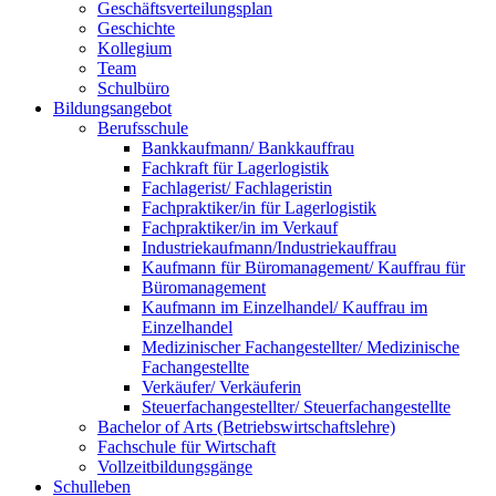
Geschäftsverteilungsplan
Geschichte
Kollegium
Team
Schulbüro
Bildungsangebot
Berufsschule
Bankkaufmann/ Bankkauffrau
Fachkraft für Lagerlogistik
Fachlagerist/ Fachlageristin
Fachpraktiker/in für Lagerlogistik
Fachpraktiker/in im Verkauf
Industriekaufmann/Industriekauffrau
Kaufmann für Büromanagement/ Kauffrau für
Büromanagement
Kaufmann im Einzelhandel/ Kauffrau im
Einzelhandel
Medizinischer Fachangestellter/ Medizinische
Fachangestellte
Verkäufer/ Verkäuferin
Steuerfachangestellter/ Steuerfachangestellte
Bachelor of Arts (Betriebswirtschaftslehre)
Fachschule für Wirtschaft
Vollzeitbildungsgänge
Schulleben