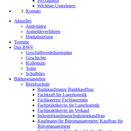
ProTandem
Wichtige Unterlagen
Kontakt
Aktuelles
Aktivitäten
Anmeldeverfahren
Digitalisierung
Termine
Das BWV
Geschäftsverteilungsplan
Geschichte
Kollegium
Team
Schulbüro
Bildungsangebot
Berufsschule
Bankkaufmann/ Bankkauffrau
Fachkraft für Lagerlogistik
Fachlagerist/ Fachlageristin
Fachpraktiker/in für Lagerlogistik
Fachpraktiker/in im Verkauf
Industriekaufmann/Industriekauffrau
Kaufmann für Büromanagement/ Kauffrau für
Büromanagement