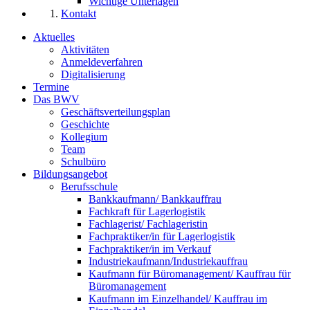
Wichtige Unterlagen
Kontakt
Aktuelles
Aktivitäten
Anmeldeverfahren
Digitalisierung
Termine
Das BWV
Geschäftsverteilungsplan
Geschichte
Kollegium
Team
Schulbüro
Bildungsangebot
Berufsschule
Bankkaufmann/ Bankkauffrau
Fachkraft für Lagerlogistik
Fachlagerist/ Fachlageristin
Fachpraktiker/in für Lagerlogistik
Fachpraktiker/in im Verkauf
Industriekaufmann/Industriekauffrau
Kaufmann für Büromanagement/ Kauffrau für
Büromanagement
Kaufmann im Einzelhandel/ Kauffrau im