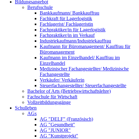
Bildungsangebot
Berufsschule
Bankkaufmann/ Bankkauffrau
Fachkraft für Lagerlogistik
Fachlagerist/ Fachlageristin
Fachpraktiker/in für Lagerlogistik
Fachpraktiker/in im Verkauf
Industriekaufmann/Industriekauffrau
Kaufmann für Büromanagement/ Kauffrau für
Büromanagement
Kaufmann im Einzelhandel/ Kauffrau im
Einzelhandel
Medizinischer Fachangestellter/ Medizinische
Fachangestellte
Verkäufer/ Verkäuferin
Steuerfachangestellter/ Steuerfachangestellte
Bachelor of Arts (Betriebswirtschaftslehre)
Fachschule für Wirtschaft
Vollzeitbildungsgänge
Schulleben
AGs
AG "DELF" (Französisch)
AG "Gesundheit"
AG "JUNIOR"
AG "Kunstprojekt"