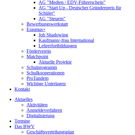
AG "Medien / EDV-Führerschein"
AG "Start Up - Deutscher Gründerpreis für
Schüler"
AG "Steuern"
Bewerbungswerkstatt
Erasmus+
Job Shadowing
Kaufmann/-frau International
Lehrerfortbildungen
Förderverein
Matchpoint
Aktuelle Projekte
Schulprogramm
Schulkooperationen
ProTandem
Wichtige Unterlagen
Kontakt
Aktuelles
Aktivitäten
Anmeldeverfahren
Digitalisierung
Termine
Das BWV
Geschäftsverteilungsplan