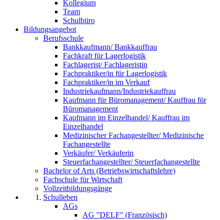
Kollegium
Team
Schulbüro
Bildungsangebot
Berufsschule
Bankkaufmann/ Bankkauffrau
Fachkraft für Lagerlogistik
Fachlagerist/ Fachlageristin
Fachpraktiker/in für Lagerlogistik
Fachpraktiker/in im Verkauf
Industriekaufmann/Industriekauffrau
Kaufmann für Büromanagement/ Kauffrau für
Büromanagement
Kaufmann im Einzelhandel/ Kauffrau im
Einzelhandel
Medizinischer Fachangestellter/ Medizinische
Fachangestellte
Verkäufer/ Verkäuferin
Steuerfachangestellter/ Steuerfachangestellte
Bachelor of Arts (Betriebswirtschaftslehre)
Fachschule für Wirtschaft
Vollzeitbildungsgänge
Schulleben
AGs
AG "DELF" (Französisch)