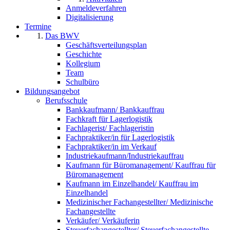
Anmeldeverfahren
Digitalisierung
Termine
Das BWV
Geschäftsverteilungsplan
Geschichte
Kollegium
Team
Schulbüro
Bildungsangebot
Berufsschule
Bankkaufmann/ Bankkauffrau
Fachkraft für Lagerlogistik
Fachlagerist/ Fachlageristin
Fachpraktiker/in für Lagerlogistik
Fachpraktiker/in im Verkauf
Industriekaufmann/Industriekauffrau
Kaufmann für Büromanagement/ Kauffrau für
Büromanagement
Kaufmann im Einzelhandel/ Kauffrau im
Einzelhandel
Medizinischer Fachangestellter/ Medizinische
Fachangestellte
Verkäufer/ Verkäuferin
Steuerfachangestellter/ Steuerfachangestellte