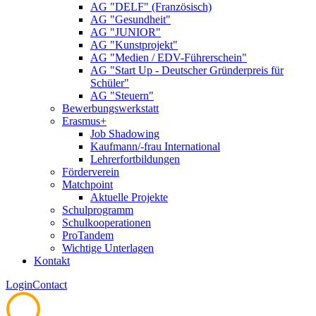
AG "DELF" (Französisch)
AG "Gesundheit"
AG "JUNIOR"
AG "Kunstprojekt"
AG "Medien / EDV-Führerschein"
AG "Start Up - Deutscher Gründerpreis für
Schüler"
AG "Steuern"
Bewerbungswerkstatt
Erasmus+
Job Shadowing
Kaufmann/-frau International
Lehrerfortbildungen
Förderverein
Matchpoint
Aktuelle Projekte
Schulprogramm
Schulkooperationen
ProTandem
Wichtige Unterlagen
Kontakt
Login
Contact