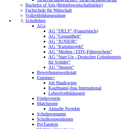
Bachelor of Arts (Betriebswirtschaftslehre)
Fachschule für Wirtschaft
Vollzeitbildungsgänge
Schulleben
AGs
AG "DELF" (Französisch)
AG "Gesundheit"
AG "JUNIOR"
AG "Kunstprojekt"
AG "Medien / EDV-Führerschein"
AG "Start Up - Deutscher Gründerpreis
für Schüler"
AG "Steuern"
Bewerbungswerkstatt
Erasmus+
Job Shadowing
Kaufmann/-frau International
Lehrerfortbildungen
Förderverein
Matchpoint
Aktuelle Projekte
Schulprogramm
Schulkooperationen
ProTandem