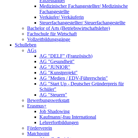
Einzelhandel
Medizinischer Fachangestellter/ Medizinische
Fachangestellte
Verkäufer/ Verkäuferin
Steuerfachangestellter/ Steuerfachangestellte
Bachelor of Arts (Betriebswirtschaftslehre)
Fachschule für Wirtschaft
Vollzeitbildungsgänge
Schulleben
AGs
AG "DELF" (Französisch)
AG "Gesundheit"
AG "JUNIOR"
AG "Kunstprojekt"
AG "Medien / EDV-Führerschein"
AG "Start Up - Deutscher Gründerpreis für
Schüler"
AG "Steuern"
Bewerbungswerkstatt
Erasmus+
Job Shadowing
Kaufmann/-frau International
Lehrerfortbildungen
Förderverein
Matchpoint