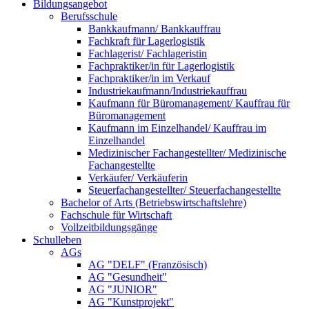
Bildungsangebot
Berufsschule
Bankkaufmann/ Bankkauffrau
Fachkraft für Lagerlogistik
Fachlagerist/ Fachlageristin
Fachpraktiker/in für Lagerlogistik
Fachpraktiker/in im Verkauf
Industriekaufmann/Industriekauffrau
Kaufmann für Büromanagement/ Kauffrau für
Büromanagement
Kaufmann im Einzelhandel/ Kauffrau im
Einzelhandel
Medizinischer Fachangestellter/ Medizinische
Fachangestellte
Verkäufer/ Verkäuferin
Steuerfachangestellter/ Steuerfachangestellte
Bachelor of Arts (Betriebswirtschaftslehre)
Fachschule für Wirtschaft
Vollzeitbildungsgänge
Schulleben
AGs
AG "DELF" (Französisch)
AG "Gesundheit"
AG "JUNIOR"
AG "Kunstprojekt"