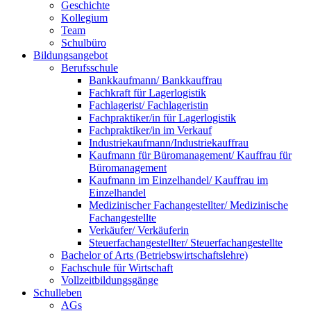
Geschichte
Kollegium
Team
Schulbüro
Bildungsangebot
Berufsschule
Bankkaufmann/ Bankkauffrau
Fachkraft für Lagerlogistik
Fachlagerist/ Fachlageristin
Fachpraktiker/in für Lagerlogistik
Fachpraktiker/in im Verkauf
Industriekaufmann/Industriekauffrau
Kaufmann für Büromanagement/ Kauffrau für
Büromanagement
Kaufmann im Einzelhandel/ Kauffrau im
Einzelhandel
Medizinischer Fachangestellter/ Medizinische
Fachangestellte
Verkäufer/ Verkäuferin
Steuerfachangestellter/ Steuerfachangestellte
Bachelor of Arts (Betriebswirtschaftslehre)
Fachschule für Wirtschaft
Vollzeitbildungsgänge
Schulleben
AGs