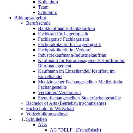
Kollegium
Team
Schulbüro
Bildungsangebot
Berufsschule
Bankkaufmann/ Bankkauffrau
Fachkraft für Lagerlogistik
Fachlagerist/ Fachlageristin
Fachpraktiker/in für Lagerlogistik
Fachpraktiker/in im Verkauf
Industriekaufmann/Industriekauffrau
Kaufmann für Büromanagement/ Kauffrau für
Büromanagement
Kaufmann im Einzelhandel/ Kauffrau im
Einzelhandel
Medizinischer Fachangestellter/ Medizinische
Fachangestellte
Verkäufer/ Verkäuferin
Steuerfachangestellter/ Steuerfachangestellte
Bachelor of Arts (Betriebswirtschaftslehre)
Fachschule für Wirtschaft
Vollzeitbildungsgänge
Schulleben
AGs
AG "DELF" (Französisch)