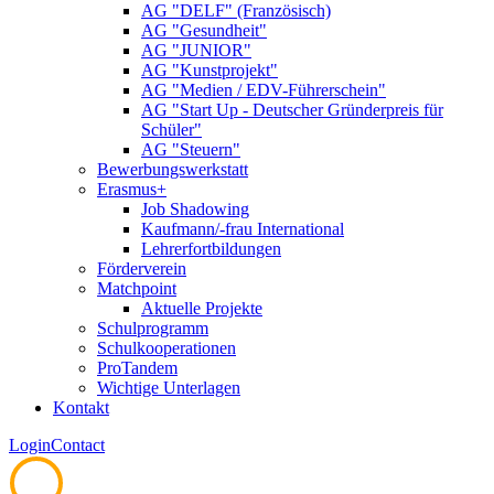
AG "DELF" (Französisch)
AG "Gesundheit"
AG "JUNIOR"
AG "Kunstprojekt"
AG "Medien / EDV-Führerschein"
AG "Start Up - Deutscher Gründerpreis für
Schüler"
AG "Steuern"
Bewerbungswerkstatt
Erasmus+
Job Shadowing
Kaufmann/-frau International
Lehrerfortbildungen
Förderverein
Matchpoint
Aktuelle Projekte
Schulprogramm
Schulkooperationen
ProTandem
Wichtige Unterlagen
Kontakt
Login
Contact