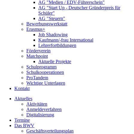
AG "Medien / EDV-Führerschein"
AG "Start Up - Deutscher Gründerpreis für
Schüler"
AG "Steuern"
Bewerbungswerkstatt
Erasmus+
Job Shadowing
Kaufmann/-frau International
Lehrerfortbildungen
Förderverein
Matchpoint
Aktuelle Projekte
Schulprogramm
Schulkooperationen
ProTandem
Wichtige Unterlagen
Kontakt
Aktuelles
Aktivitäten
Anmeldeverfahren
Digitalisierung
Termine
Das BWV
Geschäftsverteilungsplan