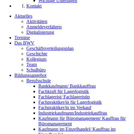
Wichtige Unterlagen
Kontakt
Aktuelles
Aktivitäten
Anmeldeverfahren
Digitalisierung
Termine
Das BWV
Geschäftsverteilungsplan
Geschichte
Kollegium
Team
Schulbüro
Bildungsangebot
Berufsschule
Bankkaufmann/ Bankkauffrau
Fachkraft für Lagerlogistik
Fachlagerist/ Fachlageristin
Fachpraktiker/in für Lagerlogistik
Fachpraktiker/in im Verkauf
Industriekaufmann/Industriekauffrau
Kaufmann für Büromanagement/ Kauffrau für
Büromanagement
Kaufmann im Einzelhandel/ Kauffrau im