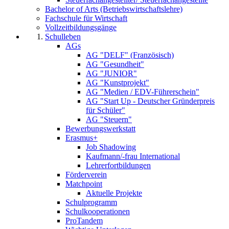
Bachelor of Arts (Betriebswirtschaftslehre)
Fachschule für Wirtschaft
Vollzeitbildungsgänge
Schulleben
AGs
AG "DELF" (Französisch)
AG "Gesundheit"
AG "JUNIOR"
AG "Kunstprojekt"
AG "Medien / EDV-Führerschein"
AG "Start Up - Deutscher Gründerpreis
für Schüler"
AG "Steuern"
Bewerbungswerkstatt
Erasmus+
Job Shadowing
Kaufmann/-frau International
Lehrerfortbildungen
Förderverein
Matchpoint
Aktuelle Projekte
Schulprogramm
Schulkooperationen
ProTandem