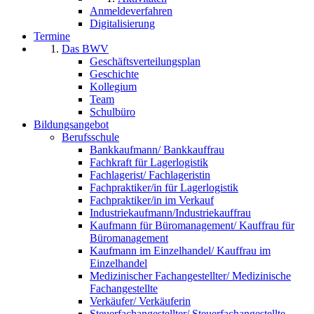
Anmeldeverfahren
Digitalisierung
Termine
Das BWV
Geschäftsverteilungsplan
Geschichte
Kollegium
Team
Schulbüro
Bildungsangebot
Berufsschule
Bankkaufmann/ Bankkauffrau
Fachkraft für Lagerlogistik
Fachlagerist/ Fachlageristin
Fachpraktiker/in für Lagerlogistik
Fachpraktiker/in im Verkauf
Industriekaufmann/Industriekauffrau
Kaufmann für Büromanagement/ Kauffrau für
Büromanagement
Kaufmann im Einzelhandel/ Kauffrau im
Einzelhandel
Medizinischer Fachangestellter/ Medizinische
Fachangestellte
Verkäufer/ Verkäuferin
Steuerfachangestellter/ Steuerfachangestellte