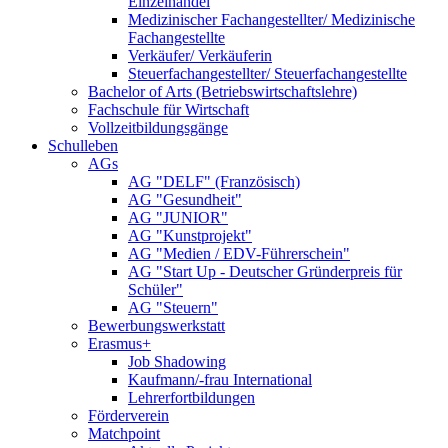
Einzelhandel
Medizinischer Fachangestellter/ Medizinische
Fachangestellte
Verkäufer/ Verkäuferin
Steuerfachangestellter/ Steuerfachangestellte
Bachelor of Arts (Betriebswirtschaftslehre)
Fachschule für Wirtschaft
Vollzeitbildungsgänge
Schulleben
AGs
AG "DELF" (Französisch)
AG "Gesundheit"
AG "JUNIOR"
AG "Kunstprojekt"
AG "Medien / EDV-Führerschein"
AG "Start Up - Deutscher Gründerpreis für
Schüler"
AG "Steuern"
Bewerbungswerkstatt
Erasmus+
Job Shadowing
Kaufmann/-frau International
Lehrerfortbildungen
Förderverein
Matchpoint