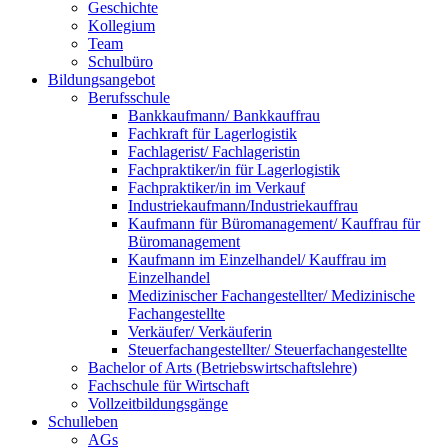
Geschichte
Kollegium
Team
Schulbüro
Bildungsangebot
Berufsschule
Bankkaufmann/ Bankkauffrau
Fachkraft für Lagerlogistik
Fachlagerist/ Fachlageristin
Fachpraktiker/in für Lagerlogistik
Fachpraktiker/in im Verkauf
Industriekaufmann/Industriekauffrau
Kaufmann für Büromanagement/ Kauffrau für
Büromanagement
Kaufmann im Einzelhandel/ Kauffrau im
Einzelhandel
Medizinischer Fachangestellter/ Medizinische
Fachangestellte
Verkäufer/ Verkäuferin
Steuerfachangestellter/ Steuerfachangestellte
Bachelor of Arts (Betriebswirtschaftslehre)
Fachschule für Wirtschaft
Vollzeitbildungsgänge
Schulleben
AGs