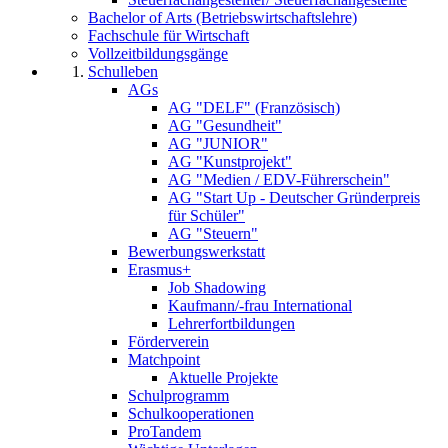
Bachelor of Arts (Betriebswirtschaftslehre)
Fachschule für Wirtschaft
Vollzeitbildungsgänge
Schulleben
AGs
AG "DELF" (Französisch)
AG "Gesundheit"
AG "JUNIOR"
AG "Kunstprojekt"
AG "Medien / EDV-Führerschein"
AG "Start Up - Deutscher Gründerpreis
für Schüler"
AG "Steuern"
Bewerbungswerkstatt
Erasmus+
Job Shadowing
Kaufmann/-frau International
Lehrerfortbildungen
Förderverein
Matchpoint
Aktuelle Projekte
Schulprogramm
Schulkooperationen
ProTandem