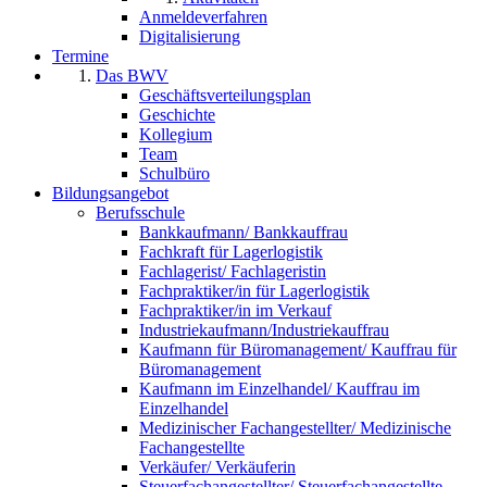
Anmeldeverfahren
Digitalisierung
Termine
Das BWV
Geschäftsverteilungsplan
Geschichte
Kollegium
Team
Schulbüro
Bildungsangebot
Berufsschule
Bankkaufmann/ Bankkauffrau
Fachkraft für Lagerlogistik
Fachlagerist/ Fachlageristin
Fachpraktiker/in für Lagerlogistik
Fachpraktiker/in im Verkauf
Industriekaufmann/Industriekauffrau
Kaufmann für Büromanagement/ Kauffrau für
Büromanagement
Kaufmann im Einzelhandel/ Kauffrau im
Einzelhandel
Medizinischer Fachangestellter/ Medizinische
Fachangestellte
Verkäufer/ Verkäuferin
Steuerfachangestellter/ Steuerfachangestellte