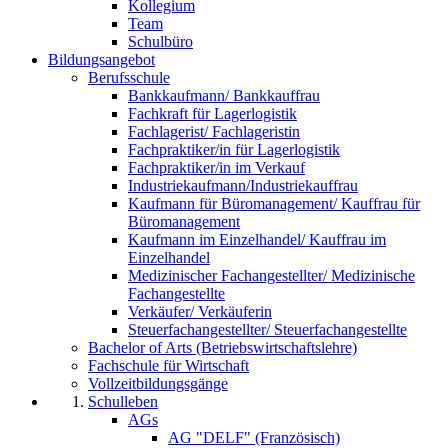
Kollegium
Team
Schulbüro
Bildungsangebot
Berufsschule
Bankkaufmann/ Bankkauffrau
Fachkraft für Lagerlogistik
Fachlagerist/ Fachlageristin
Fachpraktiker/in für Lagerlogistik
Fachpraktiker/in im Verkauf
Industriekaufmann/Industriekauffrau
Kaufmann für Büromanagement/ Kauffrau für
Büromanagement
Kaufmann im Einzelhandel/ Kauffrau im
Einzelhandel
Medizinischer Fachangestellter/ Medizinische
Fachangestellte
Verkäufer/ Verkäuferin
Steuerfachangestellter/ Steuerfachangestellte
Bachelor of Arts (Betriebswirtschaftslehre)
Fachschule für Wirtschaft
Vollzeitbildungsgänge
Schulleben
AGs
AG "DELF" (Französisch)