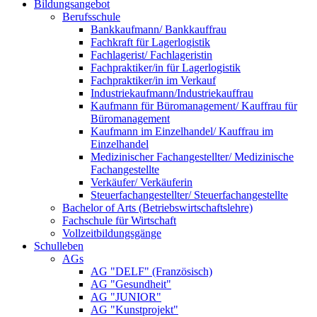
Bildungsangebot
Berufsschule
Bankkaufmann/ Bankkauffrau
Fachkraft für Lagerlogistik
Fachlagerist/ Fachlageristin
Fachpraktiker/in für Lagerlogistik
Fachpraktiker/in im Verkauf
Industriekaufmann/Industriekauffrau
Kaufmann für Büromanagement/ Kauffrau für
Büromanagement
Kaufmann im Einzelhandel/ Kauffrau im
Einzelhandel
Medizinischer Fachangestellter/ Medizinische
Fachangestellte
Verkäufer/ Verkäuferin
Steuerfachangestellter/ Steuerfachangestellte
Bachelor of Arts (Betriebswirtschaftslehre)
Fachschule für Wirtschaft
Vollzeitbildungsgänge
Schulleben
AGs
AG "DELF" (Französisch)
AG "Gesundheit"
AG "JUNIOR"
AG "Kunstprojekt"