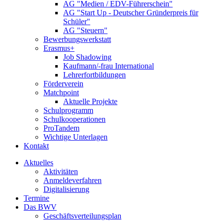
AG "Medien / EDV-Führerschein"
AG "Start Up - Deutscher Gründerpreis für
Schüler"
AG "Steuern"
Bewerbungswerkstatt
Erasmus+
Job Shadowing
Kaufmann/-frau International
Lehrerfortbildungen
Förderverein
Matchpoint
Aktuelle Projekte
Schulprogramm
Schulkooperationen
ProTandem
Wichtige Unterlagen
Kontakt
Aktuelles
Aktivitäten
Anmeldeverfahren
Digitalisierung
Termine
Das BWV
Geschäftsverteilungsplan