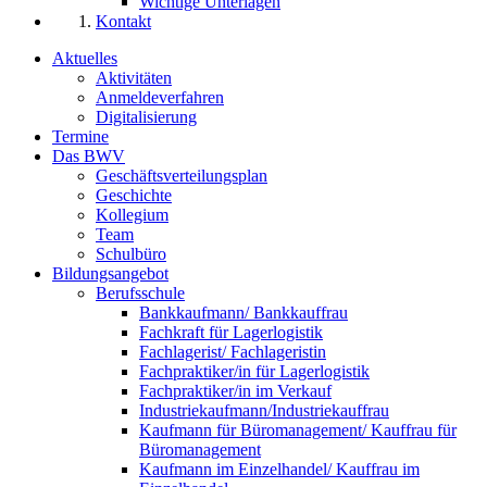
Wichtige Unterlagen
Kontakt
Aktuelles
Aktivitäten
Anmeldeverfahren
Digitalisierung
Termine
Das BWV
Geschäftsverteilungsplan
Geschichte
Kollegium
Team
Schulbüro
Bildungsangebot
Berufsschule
Bankkaufmann/ Bankkauffrau
Fachkraft für Lagerlogistik
Fachlagerist/ Fachlageristin
Fachpraktiker/in für Lagerlogistik
Fachpraktiker/in im Verkauf
Industriekaufmann/Industriekauffrau
Kaufmann für Büromanagement/ Kauffrau für
Büromanagement
Kaufmann im Einzelhandel/ Kauffrau im