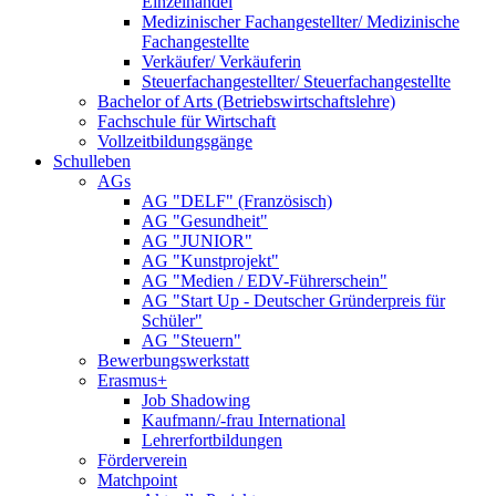
Einzelhandel
Medizinischer Fachangestellter/ Medizinische
Fachangestellte
Verkäufer/ Verkäuferin
Steuerfachangestellter/ Steuerfachangestellte
Bachelor of Arts (Betriebswirtschaftslehre)
Fachschule für Wirtschaft
Vollzeitbildungsgänge
Schulleben
AGs
AG "DELF" (Französisch)
AG "Gesundheit"
AG "JUNIOR"
AG "Kunstprojekt"
AG "Medien / EDV-Führerschein"
AG "Start Up - Deutscher Gründerpreis für
Schüler"
AG "Steuern"
Bewerbungswerkstatt
Erasmus+
Job Shadowing
Kaufmann/-frau International
Lehrerfortbildungen
Förderverein
Matchpoint