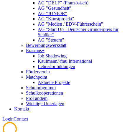
AG "DELF" (Französisch)
AG "Gesundheit"
AG "JUNIOR"
AG "Kunstprojekt"
AG "Medien / EDV-Führerschein"
AG "Start Up - Deutscher Gründerpreis für
Schüler"
AG "Steuern"
Bewerbungswerkstatt
Erasmus+
Job Shadowing
Kaufmann/-frau International
Lehrerfortbildungen
Förderverein
Matchpoint
Aktuelle Projekte
Schulprogramm
Schulkooperationen
ProTandem
Wichtige Unterlagen
Kontakt
Login
Contact