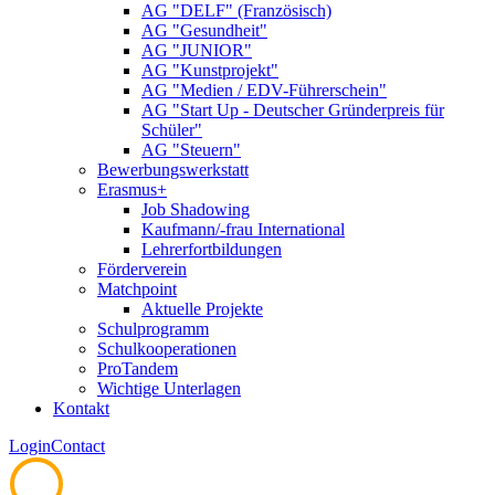
AG "DELF" (Französisch)
AG "Gesundheit"
AG "JUNIOR"
AG "Kunstprojekt"
AG "Medien / EDV-Führerschein"
AG "Start Up - Deutscher Gründerpreis für
Schüler"
AG "Steuern"
Bewerbungswerkstatt
Erasmus+
Job Shadowing
Kaufmann/-frau International
Lehrerfortbildungen
Förderverein
Matchpoint
Aktuelle Projekte
Schulprogramm
Schulkooperationen
ProTandem
Wichtige Unterlagen
Kontakt
Login
Contact