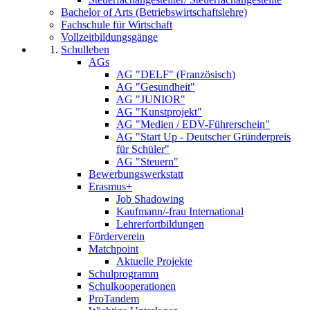
Bachelor of Arts (Betriebswirtschaftslehre)
Fachschule für Wirtschaft
Vollzeitbildungsgänge
Schulleben
AGs
AG "DELF" (Französisch)
AG "Gesundheit"
AG "JUNIOR"
AG "Kunstprojekt"
AG "Medien / EDV-Führerschein"
AG "Start Up - Deutscher Gründerpreis
für Schüler"
AG "Steuern"
Bewerbungswerkstatt
Erasmus+
Job Shadowing
Kaufmann/-frau International
Lehrerfortbildungen
Förderverein
Matchpoint
Aktuelle Projekte
Schulprogramm
Schulkooperationen
ProTandem