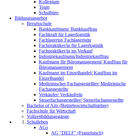
Kollegium
Team
Schulbüro
Bildungsangebot
Berufsschule
Bankkaufmann/ Bankkauffrau
Fachkraft für Lagerlogistik
Fachlagerist/ Fachlageristin
Fachpraktiker/in für Lagerlogistik
Fachpraktiker/in im Verkauf
Industriekaufmann/Industriekauffrau
Kaufmann für Büromanagement/ Kauffrau für
Büromanagement
Kaufmann im Einzelhandel/ Kauffrau im
Einzelhandel
Medizinischer Fachangestellter/ Medizinische
Fachangestellte
Verkäufer/ Verkäuferin
Steuerfachangestellter/ Steuerfachangestellte
Bachelor of Arts (Betriebswirtschaftslehre)
Fachschule für Wirtschaft
Vollzeitbildungsgänge
Schulleben
AGs
AG "DELF" (Französisch)