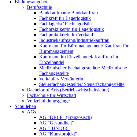
Bildungsangebot
Berufsschule
Bankkaufmann/ Bankkauffrau
Fachkraft für Lagerlogistik
Fachlagerist/ Fachlageristin
Fachpraktiker/in für Lagerlogistik
Fachpraktiker/in im Verkauf
Industriekaufmann/Industriekauffrau
Kaufmann für Büromanagement/ Kauffrau für
Büromanagement
Kaufmann im Einzelhandel/ Kauffrau im
Einzelhandel
Medizinischer Fachangestellter/ Medizinische
Fachangestellte
Verkäufer/ Verkäuferin
Steuerfachangestellter/ Steuerfachangestellte
Bachelor of Arts (Betriebswirtschaftslehre)
Fachschule für Wirtschaft
Vollzeitbildungsgänge
Schulleben
AGs
AG "DELF" (Französisch)
AG "Gesundheit"
AG "JUNIOR"
AG "Kunstprojekt"