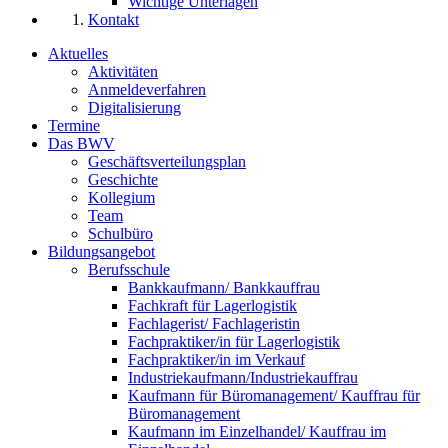
Wichtige Unterlagen
Kontakt
Aktuelles
Aktivitäten
Anmeldeverfahren
Digitalisierung
Termine
Das BWV
Geschäftsverteilungsplan
Geschichte
Kollegium
Team
Schulbüro
Bildungsangebot
Berufsschule
Bankkaufmann/ Bankkauffrau
Fachkraft für Lagerlogistik
Fachlagerist/ Fachlageristin
Fachpraktiker/in für Lagerlogistik
Fachpraktiker/in im Verkauf
Industriekaufmann/Industriekauffrau
Kaufmann für Büromanagement/ Kauffrau für
Büromanagement
Kaufmann im Einzelhandel/ Kauffrau im