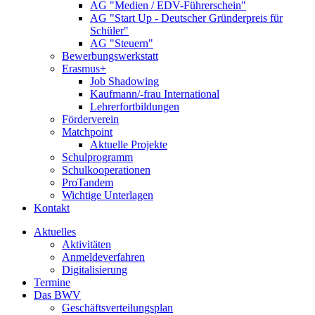
AG "Medien / EDV-Führerschein"
AG "Start Up - Deutscher Gründerpreis für
Schüler"
AG "Steuern"
Bewerbungswerkstatt
Erasmus+
Job Shadowing
Kaufmann/-frau International
Lehrerfortbildungen
Förderverein
Matchpoint
Aktuelle Projekte
Schulprogramm
Schulkooperationen
ProTandem
Wichtige Unterlagen
Kontakt
Aktuelles
Aktivitäten
Anmeldeverfahren
Digitalisierung
Termine
Das BWV
Geschäftsverteilungsplan