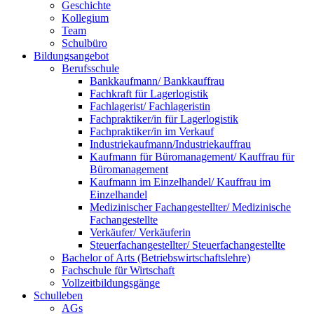
Geschichte
Kollegium
Team
Schulbüro
Bildungsangebot
Berufsschule
Bankkaufmann/ Bankkauffrau
Fachkraft für Lagerlogistik
Fachlagerist/ Fachlageristin
Fachpraktiker/in für Lagerlogistik
Fachpraktiker/in im Verkauf
Industriekaufmann/Industriekauffrau
Kaufmann für Büromanagement/ Kauffrau für
Büromanagement
Kaufmann im Einzelhandel/ Kauffrau im
Einzelhandel
Medizinischer Fachangestellter/ Medizinische
Fachangestellte
Verkäufer/ Verkäuferin
Steuerfachangestellter/ Steuerfachangestellte
Bachelor of Arts (Betriebswirtschaftslehre)
Fachschule für Wirtschaft
Vollzeitbildungsgänge
Schulleben
AGs