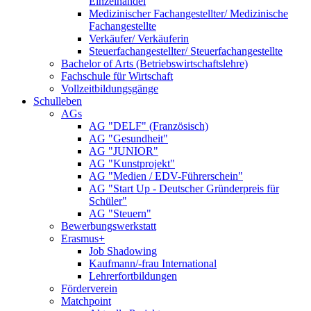
Einzelhandel
Medizinischer Fachangestellter/ Medizinische
Fachangestellte
Verkäufer/ Verkäuferin
Steuerfachangestellter/ Steuerfachangestellte
Bachelor of Arts (Betriebswirtschaftslehre)
Fachschule für Wirtschaft
Vollzeitbildungsgänge
Schulleben
AGs
AG "DELF" (Französisch)
AG "Gesundheit"
AG "JUNIOR"
AG "Kunstprojekt"
AG "Medien / EDV-Führerschein"
AG "Start Up - Deutscher Gründerpreis für
Schüler"
AG "Steuern"
Bewerbungswerkstatt
Erasmus+
Job Shadowing
Kaufmann/-frau International
Lehrerfortbildungen
Förderverein
Matchpoint