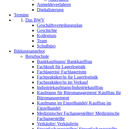
Anmeldeverfahren
Digitalisierung
Termine
Das BWV
Geschäftsverteilungsplan
Geschichte
Kollegium
Team
Schulbüro
Bildungsangebot
Berufsschule
Bankkaufmann/ Bankkauffrau
Fachkraft für Lagerlogistik
Fachlagerist/ Fachlageristin
Fachpraktiker/in für Lagerlogistik
Fachpraktiker/in im Verkauf
Industriekaufmann/Industriekauffrau
Kaufmann für Büromanagement/ Kauffrau für
Büromanagement
Kaufmann im Einzelhandel/ Kauffrau im
Einzelhandel
Medizinischer Fachangestellter/ Medizinische
Fachangestellte
Verkäufer/ Verkäuferin
Steuerfachangestellter/ Steuerfachangestellte