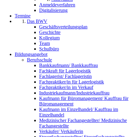
Anmeldeverfahren
Digitalisierung
Termine
Das BWV
Geschäftsverteilungsplan
Geschichte
Kollegium
Team
Schulbüro
Bildungsangebot
Berufsschule
Bankkaufmann/ Bankkauffrau
Fachkraft für Lagerlogistik
Fachlagerist/ Fachlageristin
Fachpraktiker/in für Lagerlogistik
Fachpraktiker/in im Verkauf
Industriekaufmann/Industriekauffrau
Kaufmann für Büromanagement/ Kauffrau für
Büromanagement
Kaufmann im Einzelhandel/ Kauffrau im
Einzelhandel
Medizinischer Fachangestellter/ Medizinische
Fachangestellte
Verkäufer/ Verkäuferin
Steuerfachangestellter/ Steuerfachangestellte