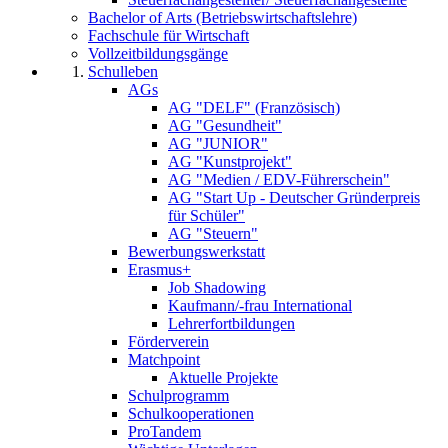
Bachelor of Arts (Betriebswirtschaftslehre)
Fachschule für Wirtschaft
Vollzeitbildungsgänge
Schulleben
AGs
AG "DELF" (Französisch)
AG "Gesundheit"
AG "JUNIOR"
AG "Kunstprojekt"
AG "Medien / EDV-Führerschein"
AG "Start Up - Deutscher Gründerpreis
für Schüler"
AG "Steuern"
Bewerbungswerkstatt
Erasmus+
Job Shadowing
Kaufmann/-frau International
Lehrerfortbildungen
Förderverein
Matchpoint
Aktuelle Projekte
Schulprogramm
Schulkooperationen
ProTandem