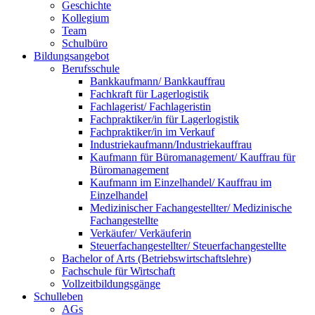
Geschichte
Kollegium
Team
Schulbüro
Bildungsangebot
Berufsschule
Bankkaufmann/ Bankkauffrau
Fachkraft für Lagerlogistik
Fachlagerist/ Fachlageristin
Fachpraktiker/in für Lagerlogistik
Fachpraktiker/in im Verkauf
Industriekaufmann/Industriekauffrau
Kaufmann für Büromanagement/ Kauffrau für
Büromanagement
Kaufmann im Einzelhandel/ Kauffrau im
Einzelhandel
Medizinischer Fachangestellter/ Medizinische
Fachangestellte
Verkäufer/ Verkäuferin
Steuerfachangestellter/ Steuerfachangestellte
Bachelor of Arts (Betriebswirtschaftslehre)
Fachschule für Wirtschaft
Vollzeitbildungsgänge
Schulleben
AGs