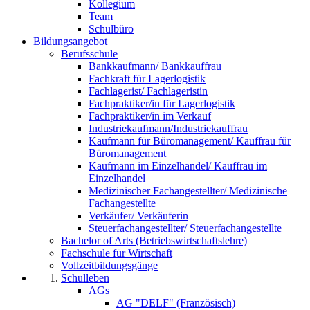
Kollegium
Team
Schulbüro
Bildungsangebot
Berufsschule
Bankkaufmann/ Bankkauffrau
Fachkraft für Lagerlogistik
Fachlagerist/ Fachlageristin
Fachpraktiker/in für Lagerlogistik
Fachpraktiker/in im Verkauf
Industriekaufmann/Industriekauffrau
Kaufmann für Büromanagement/ Kauffrau für
Büromanagement
Kaufmann im Einzelhandel/ Kauffrau im
Einzelhandel
Medizinischer Fachangestellter/ Medizinische
Fachangestellte
Verkäufer/ Verkäuferin
Steuerfachangestellter/ Steuerfachangestellte
Bachelor of Arts (Betriebswirtschaftslehre)
Fachschule für Wirtschaft
Vollzeitbildungsgänge
Schulleben
AGs
AG "DELF" (Französisch)