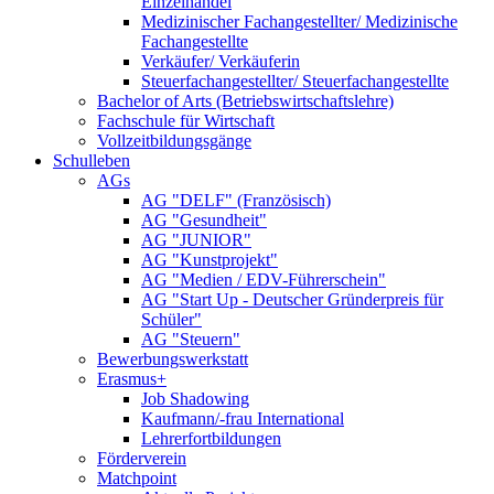
Einzelhandel
Medizinischer Fachangestellter/ Medizinische
Fachangestellte
Verkäufer/ Verkäuferin
Steuerfachangestellter/ Steuerfachangestellte
Bachelor of Arts (Betriebswirtschaftslehre)
Fachschule für Wirtschaft
Vollzeitbildungsgänge
Schulleben
AGs
AG "DELF" (Französisch)
AG "Gesundheit"
AG "JUNIOR"
AG "Kunstprojekt"
AG "Medien / EDV-Führerschein"
AG "Start Up - Deutscher Gründerpreis für
Schüler"
AG "Steuern"
Bewerbungswerkstatt
Erasmus+
Job Shadowing
Kaufmann/-frau International
Lehrerfortbildungen
Förderverein
Matchpoint