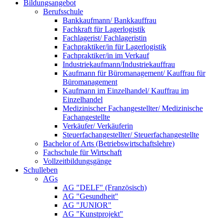
Bildungsangebot
Berufsschule
Bankkaufmann/ Bankkauffrau
Fachkraft für Lagerlogistik
Fachlagerist/ Fachlageristin
Fachpraktiker/in für Lagerlogistik
Fachpraktiker/in im Verkauf
Industriekaufmann/Industriekauffrau
Kaufmann für Büromanagement/ Kauffrau für
Büromanagement
Kaufmann im Einzelhandel/ Kauffrau im
Einzelhandel
Medizinischer Fachangestellter/ Medizinische
Fachangestellte
Verkäufer/ Verkäuferin
Steuerfachangestellter/ Steuerfachangestellte
Bachelor of Arts (Betriebswirtschaftslehre)
Fachschule für Wirtschaft
Vollzeitbildungsgänge
Schulleben
AGs
AG "DELF" (Französisch)
AG "Gesundheit"
AG "JUNIOR"
AG "Kunstprojekt"