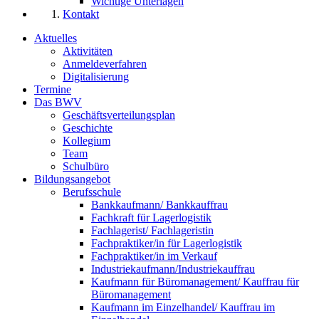
Wichtige Unterlagen
Kontakt
Aktuelles
Aktivitäten
Anmeldeverfahren
Digitalisierung
Termine
Das BWV
Geschäftsverteilungsplan
Geschichte
Kollegium
Team
Schulbüro
Bildungsangebot
Berufsschule
Bankkaufmann/ Bankkauffrau
Fachkraft für Lagerlogistik
Fachlagerist/ Fachlageristin
Fachpraktiker/in für Lagerlogistik
Fachpraktiker/in im Verkauf
Industriekaufmann/Industriekauffrau
Kaufmann für Büromanagement/ Kauffrau für
Büromanagement
Kaufmann im Einzelhandel/ Kauffrau im