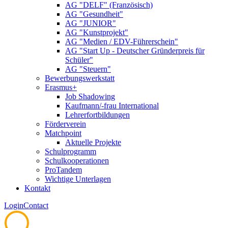
AG "DELF" (Französisch)
AG "Gesundheit"
AG "JUNIOR"
AG "Kunstprojekt"
AG "Medien / EDV-Führerschein"
AG "Start Up - Deutscher Gründerpreis für
Schüler"
AG "Steuern"
Bewerbungswerkstatt
Erasmus+
Job Shadowing
Kaufmann/-frau International
Lehrerfortbildungen
Förderverein
Matchpoint
Aktuelle Projekte
Schulprogramm
Schulkooperationen
ProTandem
Wichtige Unterlagen
Kontakt
Login
Contact