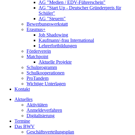
AG "Medien / EDV-Führerschein"
AG "Start Up - Deutscher Gründerpreis für
Schüler"
AG "Steuern"
Bewerbungswerkstatt
Erasmus+
Job Shadowing
Kaufmann/-frau International
Lehrerfortbildungen
Förderverein
Matchpoint
Aktuelle Projekte
Schulprogramm
Schulkooperationen
ProTandem
Wichtige Unterlagen
Kontakt
Aktuelles
Aktivitäten
Anmeldeverfahren
Digitalisierung
Termine
Das BWV
Geschäftsverteilungsplan