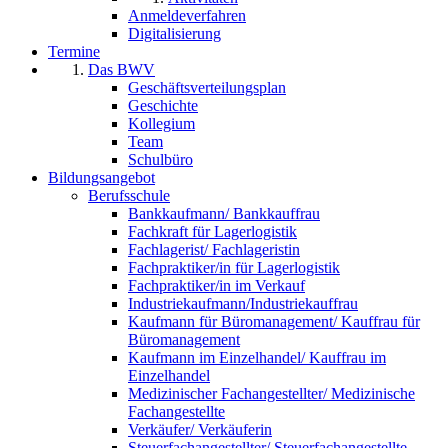
Anmeldeverfahren
Digitalisierung
Termine
Das BWV
Geschäftsverteilungsplan
Geschichte
Kollegium
Team
Schulbüro
Bildungsangebot
Berufsschule
Bankkaufmann/ Bankkauffrau
Fachkraft für Lagerlogistik
Fachlagerist/ Fachlageristin
Fachpraktiker/in für Lagerlogistik
Fachpraktiker/in im Verkauf
Industriekaufmann/Industriekauffrau
Kaufmann für Büromanagement/ Kauffrau für
Büromanagement
Kaufmann im Einzelhandel/ Kauffrau im
Einzelhandel
Medizinischer Fachangestellter/ Medizinische
Fachangestellte
Verkäufer/ Verkäuferin
Steuerfachangestellter/ Steuerfachangestellte