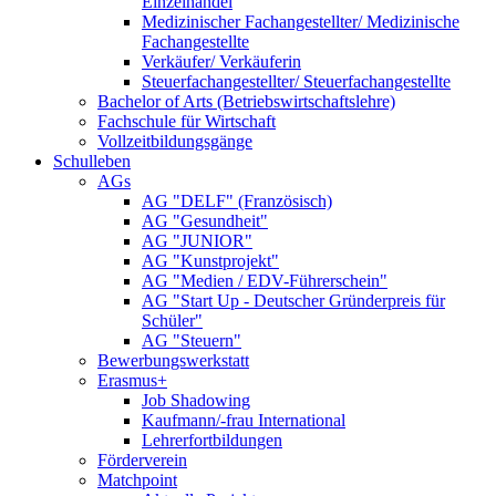
Einzelhandel
Medizinischer Fachangestellter/ Medizinische
Fachangestellte
Verkäufer/ Verkäuferin
Steuerfachangestellter/ Steuerfachangestellte
Bachelor of Arts (Betriebswirtschaftslehre)
Fachschule für Wirtschaft
Vollzeitbildungsgänge
Schulleben
AGs
AG "DELF" (Französisch)
AG "Gesundheit"
AG "JUNIOR"
AG "Kunstprojekt"
AG "Medien / EDV-Führerschein"
AG "Start Up - Deutscher Gründerpreis für
Schüler"
AG "Steuern"
Bewerbungswerkstatt
Erasmus+
Job Shadowing
Kaufmann/-frau International
Lehrerfortbildungen
Förderverein
Matchpoint