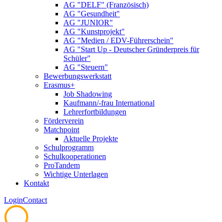
AG "DELF" (Französisch)
AG "Gesundheit"
AG "JUNIOR"
AG "Kunstprojekt"
AG "Medien / EDV-Führerschein"
AG "Start Up - Deutscher Gründerpreis für
Schüler"
AG "Steuern"
Bewerbungswerkstatt
Erasmus+
Job Shadowing
Kaufmann/-frau International
Lehrerfortbildungen
Förderverein
Matchpoint
Aktuelle Projekte
Schulprogramm
Schulkooperationen
ProTandem
Wichtige Unterlagen
Kontakt
Login
Contact