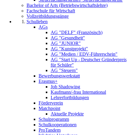
Bachelor of Arts (Betriebswirtschaftslehre)
Fachschule für Wirtschaft
Vollzeitbildungsgänge
Schulleben
AGs
AG "DELF" (Französisch)
AG "Gesundheit"
AG "JUNIOR"
AG "Kunstprojekt"
AG "Medien / EDV-Führerschein"
AG "Start Up - Deutscher Gründerpreis
für Schüler"
AG "Steuern"
Bewerbungswerkstatt
Erasmus+
Job Shadowing
Kaufmann/-frau International
Lehrerfortbildungen
Förderverein
Matchpoint
Aktuelle Projekte
Schulprogramm
Schulkooperationen
ProTandem