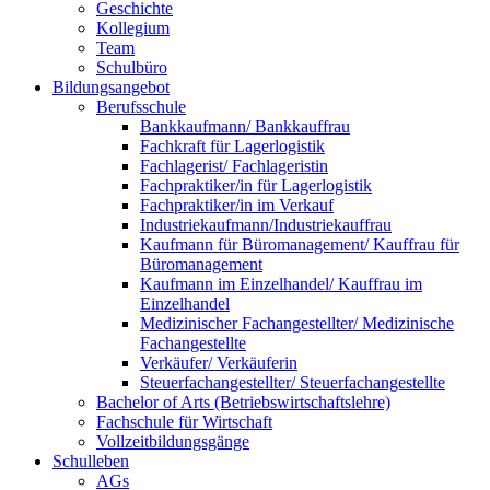
Geschichte
Kollegium
Team
Schulbüro
Bildungsangebot
Berufsschule
Bankkaufmann/ Bankkauffrau
Fachkraft für Lagerlogistik
Fachlagerist/ Fachlageristin
Fachpraktiker/in für Lagerlogistik
Fachpraktiker/in im Verkauf
Industriekaufmann/Industriekauffrau
Kaufmann für Büromanagement/ Kauffrau für
Büromanagement
Kaufmann im Einzelhandel/ Kauffrau im
Einzelhandel
Medizinischer Fachangestellter/ Medizinische
Fachangestellte
Verkäufer/ Verkäuferin
Steuerfachangestellter/ Steuerfachangestellte
Bachelor of Arts (Betriebswirtschaftslehre)
Fachschule für Wirtschaft
Vollzeitbildungsgänge
Schulleben
AGs