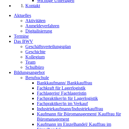
Wichtige Unterlagen
Kontakt
Aktuelles
Aktivitäten
Anmeldeverfahren
Digitalisierung
Termine
Das BWV
Geschäftsverteilungsplan
Geschichte
Kollegium
Team
Schulbüro
Bildungsangebot
Berufsschule
Bankkaufmann/ Bankkauffrau
Fachkraft für Lagerlogistik
Fachlagerist/ Fachlageristin
Fachpraktiker/in für Lagerlogistik
Fachpraktiker/in im Verkauf
Industriekaufmann/Industriekauffrau
Kaufmann für Büromanagement/ Kauffrau für
Büromanagement
Kaufmann im Einzelhandel/ Kauffrau im