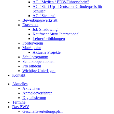
AG "Medien / EDV-Führerschein"
AG "Start Up - Deutscher Gründerpreis für
Schüler"
AG "Steuern"
Bewerbungswerkstatt
Erasmus+
Job Shadowing
Kaufmann/-frau International
Lehrerfortbildungen
Förderverein
Matchpoint
Aktuelle Projekte
Schulprogramm
Schulkooperationen
ProTandem
Wichtige Unterlagen
Kontakt
Aktuelles
Aktivitäten
Anmeldeverfahren
Digitalisierung
Termine
Das BWV
Geschäftsverteilungsplan