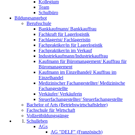
Kollegium
Team
Schulbüro
Bildungsangebot
Berufsschule
Bankkaufmann/ Bankkauffrau
Fachkraft für Lagerlogistik
Fachlagerist/ Fachlageristin
Fachpraktiker/in für Lagerlogistik
Fachpraktiker/in im Verkauf
Industriekaufmann/Industriekauffrau
Kaufmann für Büromanagement/ Kauffrau für
Büromanagement
Kaufmann im Einzelhandel/ Kauffrau im
Einzelhandel
Medizinischer Fachangestellter/ Medizinische
Fachangestellte
Verkäufer/ Verkäuferin
Steuerfachangestellter/ Steuerfachangestellte
Bachelor of Arts (Betriebswirtschaftslehre)
Fachschule für Wirtschaft
Vollzeitbildungsgänge
Schulleben
AGs
AG "DELF" (Französisch)