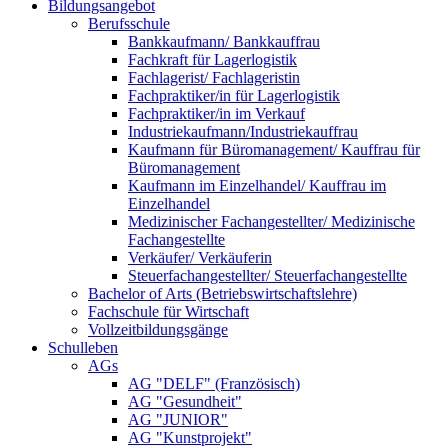
Bildungsangebot
Berufsschule
Bankkaufmann/ Bankkauffrau
Fachkraft für Lagerlogistik
Fachlagerist/ Fachlageristin
Fachpraktiker/in für Lagerlogistik
Fachpraktiker/in im Verkauf
Industriekaufmann/Industriekauffrau
Kaufmann für Büromanagement/ Kauffrau für
Büromanagement
Kaufmann im Einzelhandel/ Kauffrau im
Einzelhandel
Medizinischer Fachangestellter/ Medizinische
Fachangestellte
Verkäufer/ Verkäuferin
Steuerfachangestellter/ Steuerfachangestellte
Bachelor of Arts (Betriebswirtschaftslehre)
Fachschule für Wirtschaft
Vollzeitbildungsgänge
Schulleben
AGs
AG "DELF" (Französisch)
AG "Gesundheit"
AG "JUNIOR"
AG "Kunstprojekt"