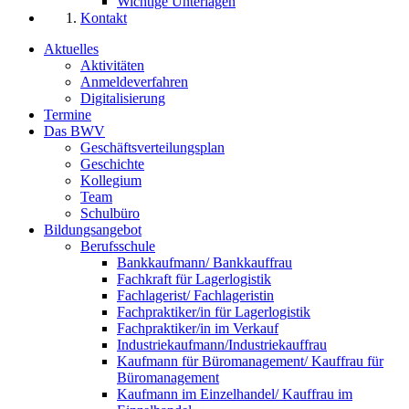
Wichtige Unterlagen
Kontakt
Aktuelles
Aktivitäten
Anmeldeverfahren
Digitalisierung
Termine
Das BWV
Geschäftsverteilungsplan
Geschichte
Kollegium
Team
Schulbüro
Bildungsangebot
Berufsschule
Bankkaufmann/ Bankkauffrau
Fachkraft für Lagerlogistik
Fachlagerist/ Fachlageristin
Fachpraktiker/in für Lagerlogistik
Fachpraktiker/in im Verkauf
Industriekaufmann/Industriekauffrau
Kaufmann für Büromanagement/ Kauffrau für
Büromanagement
Kaufmann im Einzelhandel/ Kauffrau im