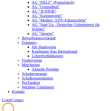
AG "DELF" (Französisch)
AG "Gesundheit"
AG "JUNIOR"
AG "Kunstprojekt"
AG "Medien / EDV-Führerschein"
AG "Start Up - Deutscher Gründerpreis für
Schüler"
AG "Steuern"
Bewerbungswerkstatt
Erasmus+
Job Shadowing
Kaufmann/-frau International
Lehrerfortbildungen
Förderverein
Matchpoint
Aktuelle Projekte
Schulprogramm
Schulkooperationen
ProTandem
Wichtige Unterlagen
Kontakt
Login
Contact