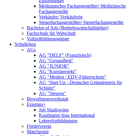
Einzelhandel
Medizinischer Fachangestellter/ Medizinische
Fachangestellte
Verkäufer/ Verkäuferin
Steuerfachangestellter/ Steuerfachangestellte
Bachelor of Arts (Betriebswirtschaftslehre)
Fachschule für Wirtschaft
Vollzeitbildungsgänge
Schulleben
AGs
AG "DELF" (Französisch)
AG "Gesundheit"
AG "JUNIOR"
AG "Kunstprojekt"
AG "Medien / EDV-Führerschein"
AG "Start Up - Deutscher Gründerpreis für
Schüler"
AG "Steuern"
Bewerbungswerkstatt
Erasmus+
Job Shadowing
Kaufmann/-frau International
Lehrerfortbildungen
Förderverein
Matchpoint