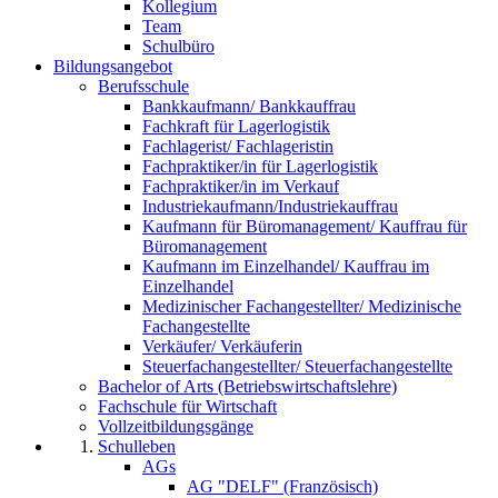
Kollegium
Team
Schulbüro
Bildungsangebot
Berufsschule
Bankkaufmann/ Bankkauffrau
Fachkraft für Lagerlogistik
Fachlagerist/ Fachlageristin
Fachpraktiker/in für Lagerlogistik
Fachpraktiker/in im Verkauf
Industriekaufmann/Industriekauffrau
Kaufmann für Büromanagement/ Kauffrau für
Büromanagement
Kaufmann im Einzelhandel/ Kauffrau im
Einzelhandel
Medizinischer Fachangestellter/ Medizinische
Fachangestellte
Verkäufer/ Verkäuferin
Steuerfachangestellter/ Steuerfachangestellte
Bachelor of Arts (Betriebswirtschaftslehre)
Fachschule für Wirtschaft
Vollzeitbildungsgänge
Schulleben
AGs
AG "DELF" (Französisch)