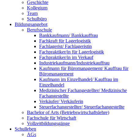
Geschichte
Kollegium
Team
Schulbüro
Bildungsangebot
Berufsschule
Bankkaufmann/ Bankkauffrau
Fachkraft für Lagerlogistik
Fachlagerist/ Fachlageristin
Fachpraktiker/in für Lagerlogistik
Fachpraktiker/in im Verkauf
Industriekaufmann/Industriekauffrau
Kaufmann für Büromanagement/ Kauffrau für
Büromanagement
Kaufmann im Einzelhandel/ Kauffrau im
Einzelhandel
Medizinischer Fachangestellter/ Medizinische
Fachangestellte
Verkäufer/ Verkäuferin
Steuerfachangestellter/ Steuerfachangestellte
Bachelor of Arts (Betriebswirtschaftslehre)
Fachschule für Wirtschaft
Vollzeitbildungsgänge
Schulleben
AGs