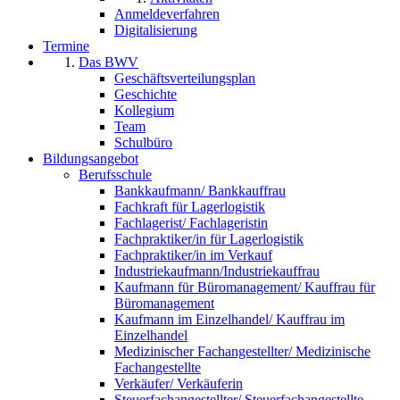
Anmeldeverfahren
Digitalisierung
Termine
Das BWV
Geschäftsverteilungsplan
Geschichte
Kollegium
Team
Schulbüro
Bildungsangebot
Berufsschule
Bankkaufmann/ Bankkauffrau
Fachkraft für Lagerlogistik
Fachlagerist/ Fachlageristin
Fachpraktiker/in für Lagerlogistik
Fachpraktiker/in im Verkauf
Industriekaufmann/Industriekauffrau
Kaufmann für Büromanagement/ Kauffrau für
Büromanagement
Kaufmann im Einzelhandel/ Kauffrau im
Einzelhandel
Medizinischer Fachangestellter/ Medizinische
Fachangestellte
Verkäufer/ Verkäuferin
Steuerfachangestellter/ Steuerfachangestellte