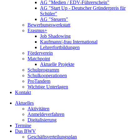
AG "Medien / EDV-Führerschein"
AG "Start Up - Deutscher Gründerpreis für
Schüler"
AG "Steuern"
Bewerbungswerkstatt
Erasmus+
Job Shadowing
Kaufmann/-frau International
Lehrerfortbildungen
Förderverein
Matchpoint
Aktuelle Projekte
Schulprogramm
Schulkooperationen
ProTandem
Wichtige Unterlagen
Kontakt
Aktuelles
Aktivitäten
Anmeldeverfahren
Digitalisierung
Termine
Das BWV
Geschäftsverteilungsplan