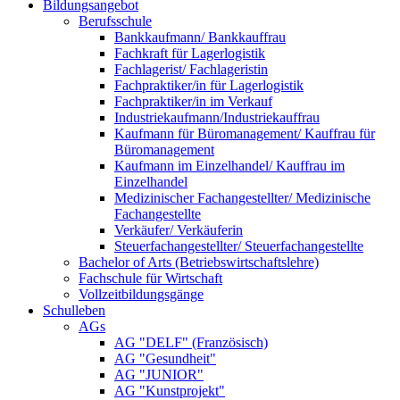
Bildungsangebot
Berufsschule
Bankkaufmann/ Bankkauffrau
Fachkraft für Lagerlogistik
Fachlagerist/ Fachlageristin
Fachpraktiker/in für Lagerlogistik
Fachpraktiker/in im Verkauf
Industriekaufmann/Industriekauffrau
Kaufmann für Büromanagement/ Kauffrau für
Büromanagement
Kaufmann im Einzelhandel/ Kauffrau im
Einzelhandel
Medizinischer Fachangestellter/ Medizinische
Fachangestellte
Verkäufer/ Verkäuferin
Steuerfachangestellter/ Steuerfachangestellte
Bachelor of Arts (Betriebswirtschaftslehre)
Fachschule für Wirtschaft
Vollzeitbildungsgänge
Schulleben
AGs
AG "DELF" (Französisch)
AG "Gesundheit"
AG "JUNIOR"
AG "Kunstprojekt"