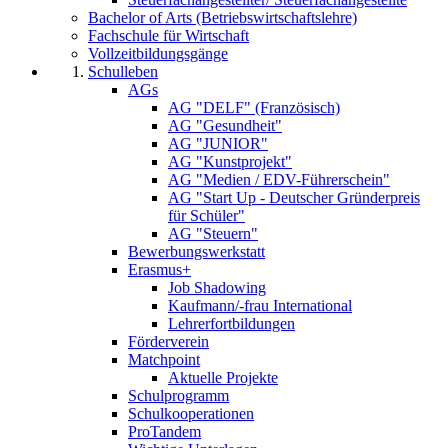
Bachelor of Arts (Betriebswirtschaftslehre)
Fachschule für Wirtschaft
Vollzeitbildungsgänge
Schulleben
AGs
AG "DELF" (Französisch)
AG "Gesundheit"
AG "JUNIOR"
AG "Kunstprojekt"
AG "Medien / EDV-Führerschein"
AG "Start Up - Deutscher Gründerpreis
für Schüler"
AG "Steuern"
Bewerbungswerkstatt
Erasmus+
Job Shadowing
Kaufmann/-frau International
Lehrerfortbildungen
Förderverein
Matchpoint
Aktuelle Projekte
Schulprogramm
Schulkooperationen
ProTandem