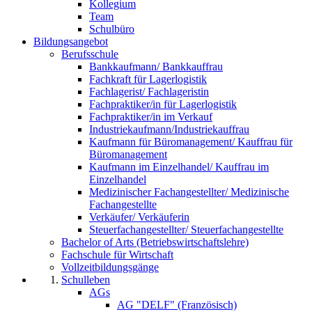
Kollegium
Team
Schulbüro
Bildungsangebot
Berufsschule
Bankkaufmann/ Bankkauffrau
Fachkraft für Lagerlogistik
Fachlagerist/ Fachlageristin
Fachpraktiker/in für Lagerlogistik
Fachpraktiker/in im Verkauf
Industriekaufmann/Industriekauffrau
Kaufmann für Büromanagement/ Kauffrau für
Büromanagement
Kaufmann im Einzelhandel/ Kauffrau im
Einzelhandel
Medizinischer Fachangestellter/ Medizinische
Fachangestellte
Verkäufer/ Verkäuferin
Steuerfachangestellter/ Steuerfachangestellte
Bachelor of Arts (Betriebswirtschaftslehre)
Fachschule für Wirtschaft
Vollzeitbildungsgänge
Schulleben
AGs
AG "DELF" (Französisch)