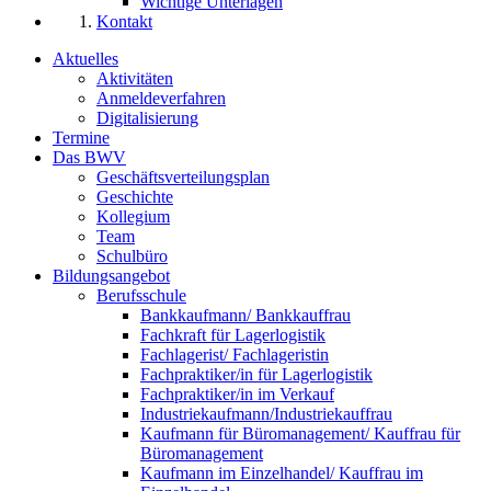
Wichtige Unterlagen
Kontakt
Aktuelles
Aktivitäten
Anmeldeverfahren
Digitalisierung
Termine
Das BWV
Geschäftsverteilungsplan
Geschichte
Kollegium
Team
Schulbüro
Bildungsangebot
Berufsschule
Bankkaufmann/ Bankkauffrau
Fachkraft für Lagerlogistik
Fachlagerist/ Fachlageristin
Fachpraktiker/in für Lagerlogistik
Fachpraktiker/in im Verkauf
Industriekaufmann/Industriekauffrau
Kaufmann für Büromanagement/ Kauffrau für
Büromanagement
Kaufmann im Einzelhandel/ Kauffrau im