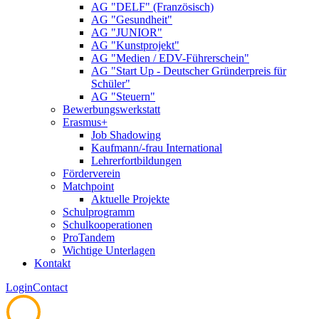
AG "DELF" (Französisch)
AG "Gesundheit"
AG "JUNIOR"
AG "Kunstprojekt"
AG "Medien / EDV-Führerschein"
AG "Start Up - Deutscher Gründerpreis für
Schüler"
AG "Steuern"
Bewerbungswerkstatt
Erasmus+
Job Shadowing
Kaufmann/-frau International
Lehrerfortbildungen
Förderverein
Matchpoint
Aktuelle Projekte
Schulprogramm
Schulkooperationen
ProTandem
Wichtige Unterlagen
Kontakt
Login
Contact