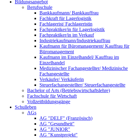
Bildungsangebot
Berufsschule
Bankkaufmann/ Bankkauffrau
Fachkraft für Lagerlogistik
Fachlagerist/ Fachlageristin
Fachpraktiker/in für Lagerlogistik
Fachpraktiker/in im Verkauf
Industriekaufmann/Industriekauffrau
Kaufmann für Büromanagement/ Kauffrau für
Büromanagement
Kaufmann im Einzelhandel/ Kauffrau im
Einzelhandel
Medizinischer Fachangestellter/ Medizinische
Fachangestellte
Verkäufer/ Verkäuferin
Steuerfachangestellter/ Steuerfachangestellte
Bachelor of Arts (Betriebswirtschaftslehre)
Fachschule für Wirtschaft
Vollzeitbildungsgänge
Schulleben
AGs
AG "DELF" (Französisch)
AG "Gesundheit"
AG "JUNIOR"
AG "Kunstprojekt"