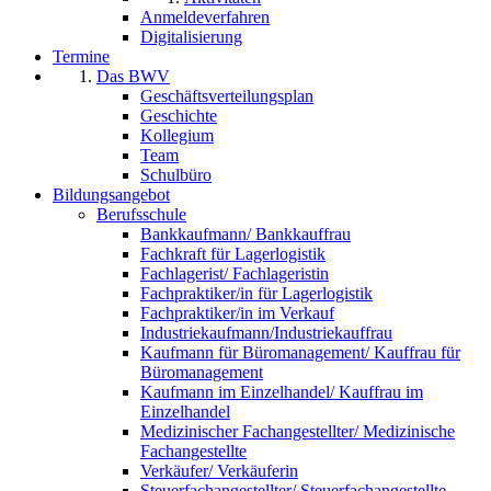
Anmeldeverfahren
Digitalisierung
Termine
Das BWV
Geschäftsverteilungsplan
Geschichte
Kollegium
Team
Schulbüro
Bildungsangebot
Berufsschule
Bankkaufmann/ Bankkauffrau
Fachkraft für Lagerlogistik
Fachlagerist/ Fachlageristin
Fachpraktiker/in für Lagerlogistik
Fachpraktiker/in im Verkauf
Industriekaufmann/Industriekauffrau
Kaufmann für Büromanagement/ Kauffrau für
Büromanagement
Kaufmann im Einzelhandel/ Kauffrau im
Einzelhandel
Medizinischer Fachangestellter/ Medizinische
Fachangestellte
Verkäufer/ Verkäuferin
Steuerfachangestellter/ Steuerfachangestellte