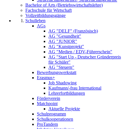
Bachelor of Arts (Betriebswirtschaftslehre)
Fachschule für Wirtschaft
Vollzeitbildungsgänge
Schulleben
AGs
AG "DELF" (Französisch)
AG "Gesundheit"
AG "JUNIOR"
AG "Kunstprojekt"
AG "Medien / EDV-Führerschein"
AG "Start Up - Deutscher Gründerpreis
für Schüler"
AG "Steuern"
Bewerbungswerkstatt
Erasmus+
Job Shadowing
Kaufmann/-frau International
Lehrerfortbildungen
Förderverein
Matchpoint
Aktuelle Projekte
Schulprogramm
Schulkooperationen
ProTandem