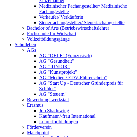
Einzelhandel
Medizinischer Fachangestellter/ Medizinische
Fachangestellte
Verkäufer/ Verkäuferin
Steuerfachangestellter/ Steuerfachangestellte
Bachelor of Arts (Betriebswirtschaftslehre)
Fachschule für Wirtschaft
Vollzeitbildungsgänge
Schulleben
AGs
AG "DELF" (Französisch)
AG "Gesundheit"
AG "JUNIOR"
AG "Kunstprojekt"
AG "Medien / EDV-Führerschein"
AG "Start Up - Deutscher Gründerpreis für
Schüler"
AG "Steuern"
Bewerbungswerkstatt
Erasmus+
Job Shadowing
Kaufmann/-frau International
Lehrerfortbildungen
Förderverein
Matchpoint