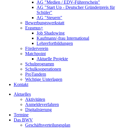
AG "Medien / EDV-Führerschein"
AG "Start Up - Deutscher Gründerpreis für
Schüler"
AG "Steuern"
Bewerbungswerkstatt
Erasmus+
Job Shadowing
Kaufmann/-frau International
Lehrerfortbildungen
Förderverein
Matchpoint
Aktuelle Projekte
Schulprogramm
Schulkooperationen
ProTandem
Wichtige Unterlagen
Kontakt
Aktuelles
Aktivitäten
Anmeldeverfahren
Digitalisierung
Termine
Das BWV
Geschäftsverteilungsplan