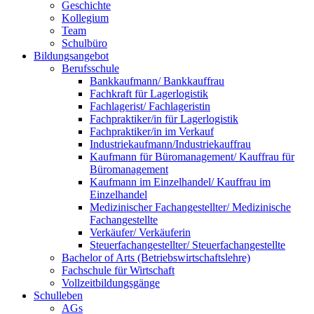
Geschichte
Kollegium
Team
Schulbüro
Bildungsangebot
Berufsschule
Bankkaufmann/ Bankkauffrau
Fachkraft für Lagerlogistik
Fachlagerist/ Fachlageristin
Fachpraktiker/in für Lagerlogistik
Fachpraktiker/in im Verkauf
Industriekaufmann/Industriekauffrau
Kaufmann für Büromanagement/ Kauffrau für
Büromanagement
Kaufmann im Einzelhandel/ Kauffrau im
Einzelhandel
Medizinischer Fachangestellter/ Medizinische
Fachangestellte
Verkäufer/ Verkäuferin
Steuerfachangestellter/ Steuerfachangestellte
Bachelor of Arts (Betriebswirtschaftslehre)
Fachschule für Wirtschaft
Vollzeitbildungsgänge
Schulleben
AGs