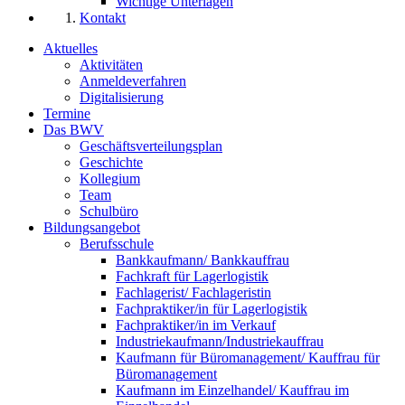
Wichtige Unterlagen
Kontakt
Aktuelles
Aktivitäten
Anmeldeverfahren
Digitalisierung
Termine
Das BWV
Geschäftsverteilungsplan
Geschichte
Kollegium
Team
Schulbüro
Bildungsangebot
Berufsschule
Bankkaufmann/ Bankkauffrau
Fachkraft für Lagerlogistik
Fachlagerist/ Fachlageristin
Fachpraktiker/in für Lagerlogistik
Fachpraktiker/in im Verkauf
Industriekaufmann/Industriekauffrau
Kaufmann für Büromanagement/ Kauffrau für
Büromanagement
Kaufmann im Einzelhandel/ Kauffrau im