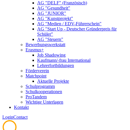
AG "DELF" (Französisch)
AG "Gesundheit"
AG "JUNIOR"
AG "Kunstprojekt"
AG "Medien / EDV-Führerschein"
AG "Start Up - Deutscher Gründerpreis für
Schüler"
AG "Steuern"
Bewerbungswerkstatt
Erasmus+
Job Shadowing
Kaufmann/-frau International
Lehrerfortbildungen
Förderverein
Matchpoint
Aktuelle Projekte
Schulprogramm
Schulkooperationen
ProTandem
Wichtige Unterlagen
Kontakt
Login
Contact