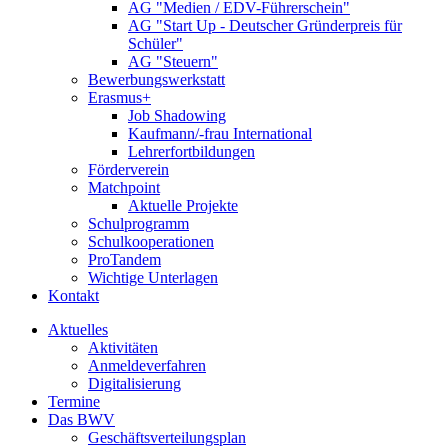
AG "Medien / EDV-Führerschein"
AG "Start Up - Deutscher Gründerpreis für
Schüler"
AG "Steuern"
Bewerbungswerkstatt
Erasmus+
Job Shadowing
Kaufmann/-frau International
Lehrerfortbildungen
Förderverein
Matchpoint
Aktuelle Projekte
Schulprogramm
Schulkooperationen
ProTandem
Wichtige Unterlagen
Kontakt
Aktuelles
Aktivitäten
Anmeldeverfahren
Digitalisierung
Termine
Das BWV
Geschäftsverteilungsplan