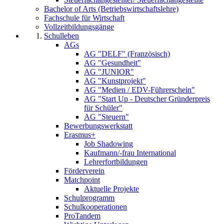
Bachelor of Arts (Betriebswirtschaftslehre)
Fachschule für Wirtschaft
Vollzeitbildungsgänge
Schulleben
AGs
AG "DELF" (Französisch)
AG "Gesundheit"
AG "JUNIOR"
AG "Kunstprojekt"
AG "Medien / EDV-Führerschein"
AG "Start Up - Deutscher Gründerpreis
für Schüler"
AG "Steuern"
Bewerbungswerkstatt
Erasmus+
Job Shadowing
Kaufmann/-frau International
Lehrerfortbildungen
Förderverein
Matchpoint
Aktuelle Projekte
Schulprogramm
Schulkooperationen
ProTandem