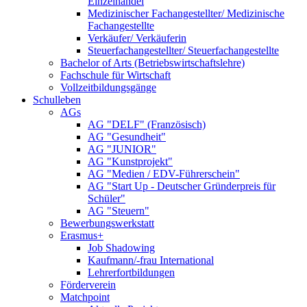
Einzelhandel
Medizinischer Fachangestellter/ Medizinische
Fachangestellte
Verkäufer/ Verkäuferin
Steuerfachangestellter/ Steuerfachangestellte
Bachelor of Arts (Betriebswirtschaftslehre)
Fachschule für Wirtschaft
Vollzeitbildungsgänge
Schulleben
AGs
AG "DELF" (Französisch)
AG "Gesundheit"
AG "JUNIOR"
AG "Kunstprojekt"
AG "Medien / EDV-Führerschein"
AG "Start Up - Deutscher Gründerpreis für
Schüler"
AG "Steuern"
Bewerbungswerkstatt
Erasmus+
Job Shadowing
Kaufmann/-frau International
Lehrerfortbildungen
Förderverein
Matchpoint