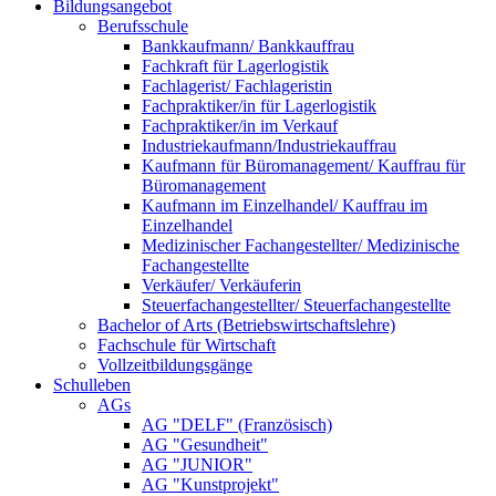
Bildungsangebot
Berufsschule
Bankkaufmann/ Bankkauffrau
Fachkraft für Lagerlogistik
Fachlagerist/ Fachlageristin
Fachpraktiker/in für Lagerlogistik
Fachpraktiker/in im Verkauf
Industriekaufmann/Industriekauffrau
Kaufmann für Büromanagement/ Kauffrau für
Büromanagement
Kaufmann im Einzelhandel/ Kauffrau im
Einzelhandel
Medizinischer Fachangestellter/ Medizinische
Fachangestellte
Verkäufer/ Verkäuferin
Steuerfachangestellter/ Steuerfachangestellte
Bachelor of Arts (Betriebswirtschaftslehre)
Fachschule für Wirtschaft
Vollzeitbildungsgänge
Schulleben
AGs
AG "DELF" (Französisch)
AG "Gesundheit"
AG "JUNIOR"
AG "Kunstprojekt"