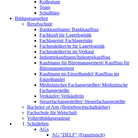
Kollegium
Team
Schulbüro
Bildungsangebot
Berufsschule
Bankkaufmann/ Bankkauffrau
Fachkraft für Lagerlogistik
Fachlagerist/ Fachlageristin
Fachpraktiker/in für Lagerlogistik
Fachpraktiker/in im Verkauf
Industriekaufmann/Industriekauffrau
Kaufmann für Büromanagement/ Kauffrau für
Büromanagement
Kaufmann im Einzelhandel/ Kauffrau im
Einzelhandel
Medizinischer Fachangestellter/ Medizinische
Fachangestellte
Verkäufer/ Verkäuferin
Steuerfachangestellter/ Steuerfachangestellte
Bachelor of Arts (Betriebswirtschaftslehre)
Fachschule für Wirtschaft
Vollzeitbildungsgänge
Schulleben
AGs
AG "DELF" (Französisch)