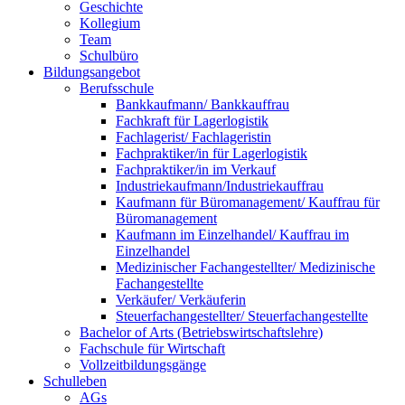
Geschichte
Kollegium
Team
Schulbüro
Bildungsangebot
Berufsschule
Bankkaufmann/ Bankkauffrau
Fachkraft für Lagerlogistik
Fachlagerist/ Fachlageristin
Fachpraktiker/in für Lagerlogistik
Fachpraktiker/in im Verkauf
Industriekaufmann/Industriekauffrau
Kaufmann für Büromanagement/ Kauffrau für
Büromanagement
Kaufmann im Einzelhandel/ Kauffrau im
Einzelhandel
Medizinischer Fachangestellter/ Medizinische
Fachangestellte
Verkäufer/ Verkäuferin
Steuerfachangestellter/ Steuerfachangestellte
Bachelor of Arts (Betriebswirtschaftslehre)
Fachschule für Wirtschaft
Vollzeitbildungsgänge
Schulleben
AGs