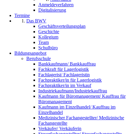
Anmeldeverfahren
Digitalisierung
Termine
Das BWV
Geschäftsverteilungsplan
Geschichte
Kollegium
Team
Schulbüro
Bildungsangebot
Berufsschule
Bankkaufmann/ Bankkauffrau
Fachkraft für Lagerlogistik
Fachlagerist/ Fachlageristin
Fachpraktiker/in für Lagerlogistik
Fachpraktiker/in im Verkauf
Industriekaufmann/Industriekauffrau
Kaufmann für Büromanagement/ Kauffrau für
Büromanagement
Kaufmann im Einzelhandel/ Kauffrau im
Einzelhandel
Medizinischer Fachangestellter/ Medizinische
Fachangestellte
Verkäufer/ Verkäuferin
Steuerfachangestellter/ Steuerfachangestellte