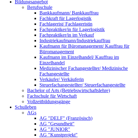
Bildungsangebot
Berufsschule
Bankkaufmann/ Bankkauffrau
Fachkraft für Lagerlogistik
Fachlagerist/ Fachlageristin
Fachpraktiker/in für Lagerlogistik
Fachpraktiker/in im Verkauf
Industriekaufmann/Industriekauffrau
Kaufmann für Büromanagement/ Kauffrau für
Büromanagement
Kaufmann im Einzelhandel/ Kauffrau im
Einzelhandel
Medizinischer Fachangestellter/ Medizinische
Fachangestellte
Verkäufer/ Verkäuferin
Steuerfachangestellter/ Steuerfachangestellte
Bachelor of Arts (Betriebswirtschaftslehre)
Fachschule für Wirtschaft
Vollzeitbildungsgänge
Schulleben
AGs
AG "DELF" (Französisch)
AG "Gesundheit"
AG "JUNIOR"
AG "Kunstprojekt"