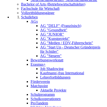
Bachelor of Arts (Betriebswirtschaftslehre)
Fachschule für Wirtschaft
Vollzeitbildungsgänge
Schulleben
AGs
AG "DELF" (Französisch)
AG "Gesundheit"
AG "JUNIOR"
AG "Kunstprojekt"
AG "Medien / EDV-Führerschein"
AG "Start Up - Deutscher Gründerpreis
für Schüler"
AG "Steuern"
Bewerbungswerkstatt
Erasmus+
Job Shadowing
Kaufmann/-frau International
Lehrerfortbildungen
Förderverein
Matchpoint
Aktuelle Projekte
Schulprogramm
Schulkooperationen
ProTandem