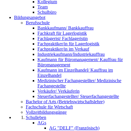
Kollegium
Team
Schulbüro
Bildungsangebot
Berufsschule
Bankkaufmann/ Bankkauffrau
Fachkraft für Lagerlogistik
Fachlagerist/ Fachlageristin
Fachpraktiker/in für Lagerlogistik
Fachpraktiker/in im Verkauf
Industriekaufmann/Industriekauffrau
Kaufmann für Büromanagement/ Kauffrau für
Büromanagement
Kaufmann im Einzelhandel/ Kauffrau im
Einzelhandel
Medizinischer Fachangestellter/ Medizinische
Fachangestellte
Verkäufer/ Verkäuferin
Steuerfachangestellter/ Steuerfachangestellte
Bachelor of Arts (Betriebswirtschaftslehre)
Fachschule für Wirtschaft
Vollzeitbildungsgänge
Schulleben
AGs
AG "DELF" (Französisch)