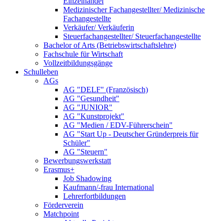
Einzelhandel
Medizinischer Fachangestellter/ Medizinische
Fachangestellte
Verkäufer/ Verkäuferin
Steuerfachangestellter/ Steuerfachangestellte
Bachelor of Arts (Betriebswirtschaftslehre)
Fachschule für Wirtschaft
Vollzeitbildungsgänge
Schulleben
AGs
AG "DELF" (Französisch)
AG "Gesundheit"
AG "JUNIOR"
AG "Kunstprojekt"
AG "Medien / EDV-Führerschein"
AG "Start Up - Deutscher Gründerpreis für
Schüler"
AG "Steuern"
Bewerbungswerkstatt
Erasmus+
Job Shadowing
Kaufmann/-frau International
Lehrerfortbildungen
Förderverein
Matchpoint