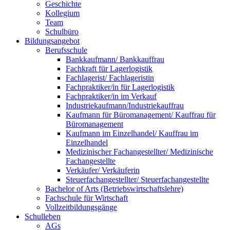
Geschichte
Kollegium
Team
Schulbüro
Bildungsangebot
Berufsschule
Bankkaufmann/ Bankkauffrau
Fachkraft für Lagerlogistik
Fachlagerist/ Fachlageristin
Fachpraktiker/in für Lagerlogistik
Fachpraktiker/in im Verkauf
Industriekaufmann/Industriekauffrau
Kaufmann für Büromanagement/ Kauffrau für
Büromanagement
Kaufmann im Einzelhandel/ Kauffrau im
Einzelhandel
Medizinischer Fachangestellter/ Medizinische
Fachangestellte
Verkäufer/ Verkäuferin
Steuerfachangestellter/ Steuerfachangestellte
Bachelor of Arts (Betriebswirtschaftslehre)
Fachschule für Wirtschaft
Vollzeitbildungsgänge
Schulleben
AGs