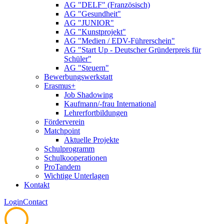
AG "DELF" (Französisch)
AG "Gesundheit"
AG "JUNIOR"
AG "Kunstprojekt"
AG "Medien / EDV-Führerschein"
AG "Start Up - Deutscher Gründerpreis für
Schüler"
AG "Steuern"
Bewerbungswerkstatt
Erasmus+
Job Shadowing
Kaufmann/-frau International
Lehrerfortbildungen
Förderverein
Matchpoint
Aktuelle Projekte
Schulprogramm
Schulkooperationen
ProTandem
Wichtige Unterlagen
Kontakt
Login
Contact