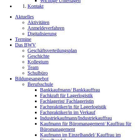
Wichtige Unterlagen
Kontakt
Aktuelles
Aktivitäten
Anmeldeverfahren
Digitalisierung
Termine
Das BWV
Geschäftsverteilungsplan
Geschichte
Kollegium
Team
Schulbüro
Bildungsangebot
Berufsschule
Bankkaufmann/ Bankkauffrau
Fachkraft für Lagerlogistik
Fachlagerist/ Fachlageristin
Fachpraktiker/in für Lagerlogistik
Fachpraktiker/in im Verkauf
Industriekaufmann/Industriekauffrau
Kaufmann für Büromanagement/ Kauffrau für
Büromanagement
Kaufmann im Einzelhandel/ Kauffrau im