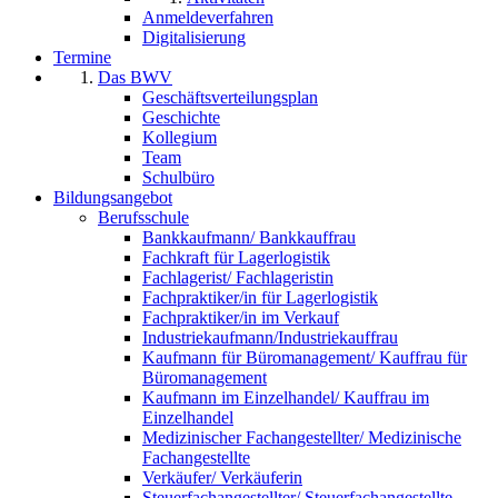
Anmeldeverfahren
Digitalisierung
Termine
Das BWV
Geschäftsverteilungsplan
Geschichte
Kollegium
Team
Schulbüro
Bildungsangebot
Berufsschule
Bankkaufmann/ Bankkauffrau
Fachkraft für Lagerlogistik
Fachlagerist/ Fachlageristin
Fachpraktiker/in für Lagerlogistik
Fachpraktiker/in im Verkauf
Industriekaufmann/Industriekauffrau
Kaufmann für Büromanagement/ Kauffrau für
Büromanagement
Kaufmann im Einzelhandel/ Kauffrau im
Einzelhandel
Medizinischer Fachangestellter/ Medizinische
Fachangestellte
Verkäufer/ Verkäuferin
Steuerfachangestellter/ Steuerfachangestellte