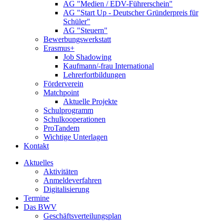
AG "Medien / EDV-Führerschein"
AG "Start Up - Deutscher Gründerpreis für
Schüler"
AG "Steuern"
Bewerbungswerkstatt
Erasmus+
Job Shadowing
Kaufmann/-frau International
Lehrerfortbildungen
Förderverein
Matchpoint
Aktuelle Projekte
Schulprogramm
Schulkooperationen
ProTandem
Wichtige Unterlagen
Kontakt
Aktuelles
Aktivitäten
Anmeldeverfahren
Digitalisierung
Termine
Das BWV
Geschäftsverteilungsplan