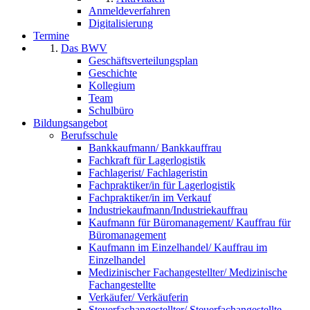
Anmeldeverfahren
Digitalisierung
Termine
Das BWV
Geschäftsverteilungsplan
Geschichte
Kollegium
Team
Schulbüro
Bildungsangebot
Berufsschule
Bankkaufmann/ Bankkauffrau
Fachkraft für Lagerlogistik
Fachlagerist/ Fachlageristin
Fachpraktiker/in für Lagerlogistik
Fachpraktiker/in im Verkauf
Industriekaufmann/Industriekauffrau
Kaufmann für Büromanagement/ Kauffrau für
Büromanagement
Kaufmann im Einzelhandel/ Kauffrau im
Einzelhandel
Medizinischer Fachangestellter/ Medizinische
Fachangestellte
Verkäufer/ Verkäuferin
Steuerfachangestellter/ Steuerfachangestellte