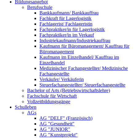
Bildungsangebot
Berufsschule
Bankkaufmann/ Bankkauffrau
Fachkraft für Lagerlogistik
Fachlagerist/ Fachlageristin
Fachpraktiker/in für Lagerlogistik
Fachpraktiker/in im Verkauf
Industriekaufmann/Industriekauffrau
Kaufmann für Büromanagement/ Kauffrau für
Büromanagement
Kaufmann im Einzelhandel/ Kauffrau im
Einzelhandel
Medizinischer Fachangestellter/ Medizinische
Fachangestellte
Verkäufer/ Verkäuferin
Steuerfachangestellter/ Steuerfachangestellte
Bachelor of Arts (Betriebswirtschaftslehre)
Fachschule für Wirtschaft
Vollzeitbildungsgänge
Schulleben
AGs
AG "DELF" (Französisch)
AG "Gesundheit"
AG "JUNIOR"
AG "Kunstprojekt"