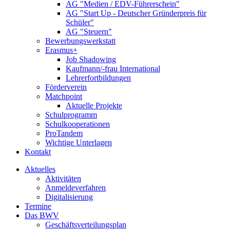
AG "Medien / EDV-Führerschein"
AG "Start Up - Deutscher Gründerpreis für
Schüler"
AG "Steuern"
Bewerbungswerkstatt
Erasmus+
Job Shadowing
Kaufmann/-frau International
Lehrerfortbildungen
Förderverein
Matchpoint
Aktuelle Projekte
Schulprogramm
Schulkooperationen
ProTandem
Wichtige Unterlagen
Kontakt
Aktuelles
Aktivitäten
Anmeldeverfahren
Digitalisierung
Termine
Das BWV
Geschäftsverteilungsplan