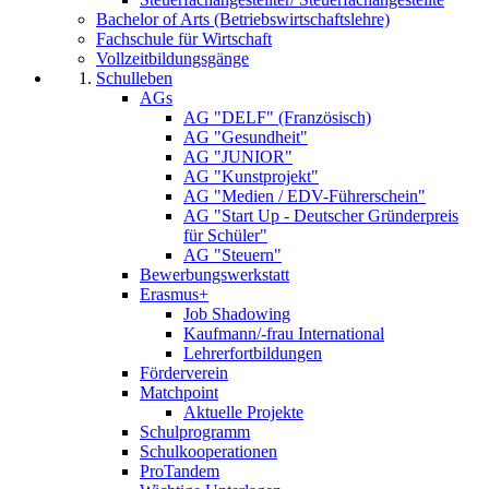
Bachelor of Arts (Betriebswirtschaftslehre)
Fachschule für Wirtschaft
Vollzeitbildungsgänge
Schulleben
AGs
AG "DELF" (Französisch)
AG "Gesundheit"
AG "JUNIOR"
AG "Kunstprojekt"
AG "Medien / EDV-Führerschein"
AG "Start Up - Deutscher Gründerpreis
für Schüler"
AG "Steuern"
Bewerbungswerkstatt
Erasmus+
Job Shadowing
Kaufmann/-frau International
Lehrerfortbildungen
Förderverein
Matchpoint
Aktuelle Projekte
Schulprogramm
Schulkooperationen
ProTandem