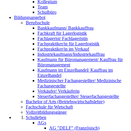
Kollegium
Team
Schulbüro
Bildungsangebot
Berufsschule
Bankkaufmann/ Bankkauffrau
Fachkraft für Lagerlogistik
Fachlagerist/ Fachlageristin
Fachpraktiker/in für Lagerlogistik
Fachpraktiker/in im Verkauf
Industriekaufmann/Industriekauffrau
Kaufmann für Büromanagement/ Kauffrau für
Büromanagement
Kaufmann im Einzelhandel/ Kauffrau im
Einzelhandel
Medizinischer Fachangestellter/ Medizinische
Fachangestellte
Verkäufer/ Verkäuferin
Steuerfachangestellter/ Steuerfachangestellte
Bachelor of Arts (Betriebswirtschaftslehre)
Fachschule für Wirtschaft
Vollzeitbildungsgänge
Schulleben
AGs
AG "DELF" (Französisch)