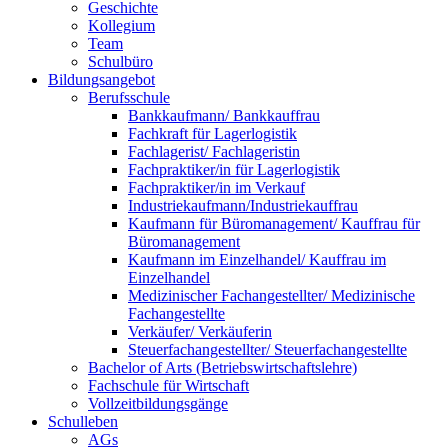
Geschichte
Kollegium
Team
Schulbüro
Bildungsangebot
Berufsschule
Bankkaufmann/ Bankkauffrau
Fachkraft für Lagerlogistik
Fachlagerist/ Fachlageristin
Fachpraktiker/in für Lagerlogistik
Fachpraktiker/in im Verkauf
Industriekaufmann/Industriekauffrau
Kaufmann für Büromanagement/ Kauffrau für
Büromanagement
Kaufmann im Einzelhandel/ Kauffrau im
Einzelhandel
Medizinischer Fachangestellter/ Medizinische
Fachangestellte
Verkäufer/ Verkäuferin
Steuerfachangestellter/ Steuerfachangestellte
Bachelor of Arts (Betriebswirtschaftslehre)
Fachschule für Wirtschaft
Vollzeitbildungsgänge
Schulleben
AGs