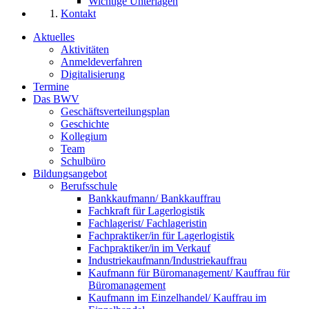
Wichtige Unterlagen
Kontakt
Aktuelles
Aktivitäten
Anmeldeverfahren
Digitalisierung
Termine
Das BWV
Geschäftsverteilungsplan
Geschichte
Kollegium
Team
Schulbüro
Bildungsangebot
Berufsschule
Bankkaufmann/ Bankkauffrau
Fachkraft für Lagerlogistik
Fachlagerist/ Fachlageristin
Fachpraktiker/in für Lagerlogistik
Fachpraktiker/in im Verkauf
Industriekaufmann/Industriekauffrau
Kaufmann für Büromanagement/ Kauffrau für
Büromanagement
Kaufmann im Einzelhandel/ Kauffrau im