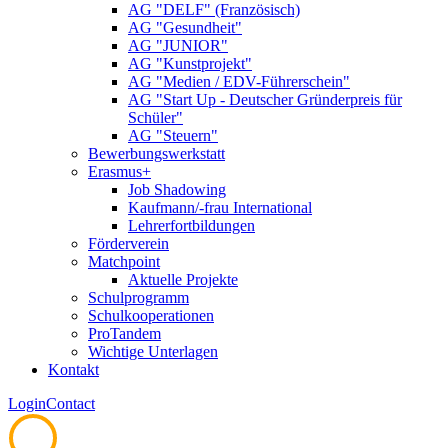
AG "DELF" (Französisch)
AG "Gesundheit"
AG "JUNIOR"
AG "Kunstprojekt"
AG "Medien / EDV-Führerschein"
AG "Start Up - Deutscher Gründerpreis für
Schüler"
AG "Steuern"
Bewerbungswerkstatt
Erasmus+
Job Shadowing
Kaufmann/-frau International
Lehrerfortbildungen
Förderverein
Matchpoint
Aktuelle Projekte
Schulprogramm
Schulkooperationen
ProTandem
Wichtige Unterlagen
Kontakt
Login
Contact