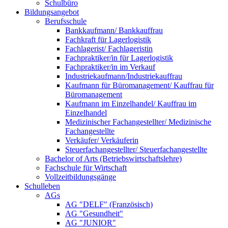
Schulbüro
Bildungsangebot
Berufsschule
Bankkaufmann/ Bankkauffrau
Fachkraft für Lagerlogistik
Fachlagerist/ Fachlageristin
Fachpraktiker/in für Lagerlogistik
Fachpraktiker/in im Verkauf
Industriekaufmann/Industriekauffrau
Kaufmann für Büromanagement/ Kauffrau für
Büromanagement
Kaufmann im Einzelhandel/ Kauffrau im
Einzelhandel
Medizinischer Fachangestellter/ Medizinische
Fachangestellte
Verkäufer/ Verkäuferin
Steuerfachangestellter/ Steuerfachangestellte
Bachelor of Arts (Betriebswirtschaftslehre)
Fachschule für Wirtschaft
Vollzeitbildungsgänge
Schulleben
AGs
AG "DELF" (Französisch)
AG "Gesundheit"
AG "JUNIOR"