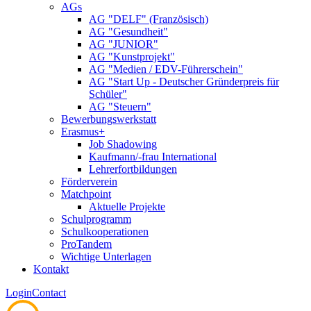
AGs
AG "DELF" (Französisch)
AG "Gesundheit"
AG "JUNIOR"
AG "Kunstprojekt"
AG "Medien / EDV-Führerschein"
AG "Start Up - Deutscher Gründerpreis für
Schüler"
AG "Steuern"
Bewerbungswerkstatt
Erasmus+
Job Shadowing
Kaufmann/-frau International
Lehrerfortbildungen
Förderverein
Matchpoint
Aktuelle Projekte
Schulprogramm
Schulkooperationen
ProTandem
Wichtige Unterlagen
Kontakt
Login
Contact