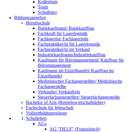
Kollegium
Team
Schulbüro
Bildungsangebot
Berufsschule
Bankkaufmann/ Bankkauffrau
Fachkraft für Lagerlogistik
Fachlagerist/ Fachlageristin
Fachpraktiker/in für Lagerlogistik
Fachpraktiker/in im Verkauf
Industriekaufmann/Industriekauffrau
Kaufmann für Büromanagement/ Kauffrau für
Büromanagement
Kaufmann im Einzelhandel/ Kauffrau im
Einzelhandel
Medizinischer Fachangestellter/ Medizinische
Fachangestellte
Verkäufer/ Verkäuferin
Steuerfachangestellter/ Steuerfachangestellte
Bachelor of Arts (Betriebswirtschaftslehre)
Fachschule für Wirtschaft
Vollzeitbildungsgänge
Schulleben
AGs
AG "DELF" (Französisch)