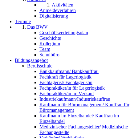
Aktivitäten
Anmeldeverfahren
Digitalisierung
Termine
Das BWV
Geschäftsverteilungsplan
Geschichte
Kollegium
Team
Schulbüro
Bildungsangebot
Berufsschule
Bankkaufmann/ Bankkauffrau
Fachkraft für Lagerlogistik
Fachlagerist/ Fachlageristin
Fachpraktiker/in für Lagerlogistik
Fachpraktiker/in im Verkauf
Industriekaufmann/Industriekauffrau
Kaufmann für Büromanagement/ Kauffrau für
Büromanagement
Kaufmann im Einzelhandel/ Kauffrau im
Einzelhandel
Medizinischer Fachangestellter/ Medizinische
Fachangestellte
Verkäufer/ Verkäuferin