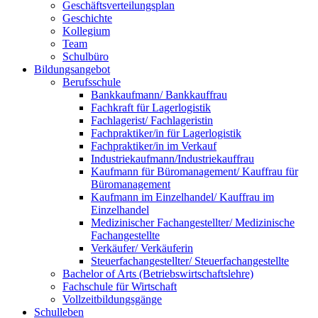
Geschäftsverteilungsplan
Geschichte
Kollegium
Team
Schulbüro
Bildungsangebot
Berufsschule
Bankkaufmann/ Bankkauffrau
Fachkraft für Lagerlogistik
Fachlagerist/ Fachlageristin
Fachpraktiker/in für Lagerlogistik
Fachpraktiker/in im Verkauf
Industriekaufmann/Industriekauffrau
Kaufmann für Büromanagement/ Kauffrau für
Büromanagement
Kaufmann im Einzelhandel/ Kauffrau im
Einzelhandel
Medizinischer Fachangestellter/ Medizinische
Fachangestellte
Verkäufer/ Verkäuferin
Steuerfachangestellter/ Steuerfachangestellte
Bachelor of Arts (Betriebswirtschaftslehre)
Fachschule für Wirtschaft
Vollzeitbildungsgänge
Schulleben