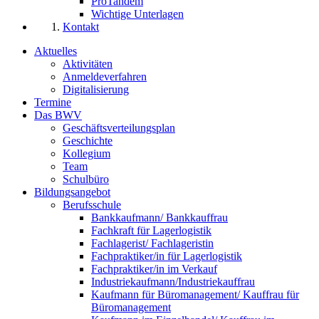
ProTandem
Wichtige Unterlagen
Kontakt
Aktuelles
Aktivitäten
Anmeldeverfahren
Digitalisierung
Termine
Das BWV
Geschäftsverteilungsplan
Geschichte
Kollegium
Team
Schulbüro
Bildungsangebot
Berufsschule
Bankkaufmann/ Bankkauffrau
Fachkraft für Lagerlogistik
Fachlagerist/ Fachlageristin
Fachpraktiker/in für Lagerlogistik
Fachpraktiker/in im Verkauf
Industriekaufmann/Industriekauffrau
Kaufmann für Büromanagement/ Kauffrau für
Büromanagement