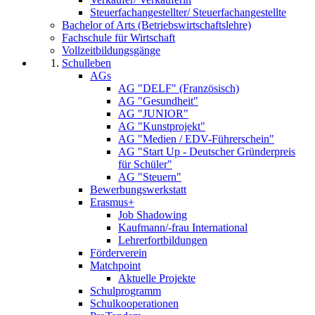
Steuerfachangestellter/ Steuerfachangestellte
Bachelor of Arts (Betriebswirtschaftslehre)
Fachschule für Wirtschaft
Vollzeitbildungsgänge
Schulleben
AGs
AG "DELF" (Französisch)
AG "Gesundheit"
AG "JUNIOR"
AG "Kunstprojekt"
AG "Medien / EDV-Führerschein"
AG "Start Up - Deutscher Gründerpreis
für Schüler"
AG "Steuern"
Bewerbungswerkstatt
Erasmus+
Job Shadowing
Kaufmann/-frau International
Lehrerfortbildungen
Förderverein
Matchpoint
Aktuelle Projekte
Schulprogramm
Schulkooperationen