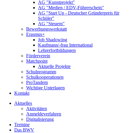
AG "Kunstprojekt"
AG "Medien / EDV-Führerschein"
AG "Start Up - Deutscher Gründerpreis für
Schüler"
AG "Steuern"
Bewerbungswerkstatt
Erasmus+
Job Shadowing
Kaufmann/-frau International
Lehrerfortbildungen
Förderverein
Matchpoint
Aktuelle Projekte
Schulprogramm
Schulkooperationen
ProTandem
Wichtige Unterlagen
Kontakt
Aktuelles
Aktivitäten
Anmeldeverfahren
Digitalisierung
Termine
Das BWV