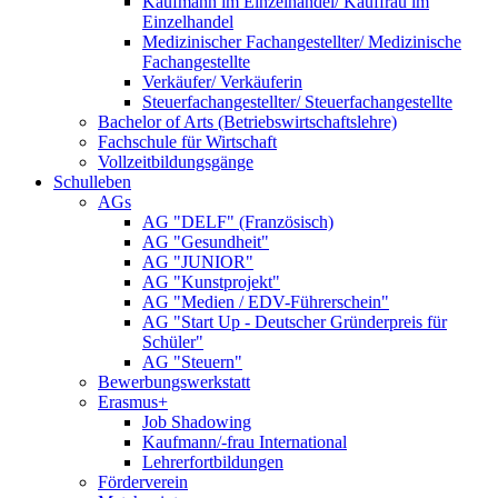
Kaufmann im Einzelhandel/ Kauffrau im
Einzelhandel
Medizinischer Fachangestellter/ Medizinische
Fachangestellte
Verkäufer/ Verkäuferin
Steuerfachangestellter/ Steuerfachangestellte
Bachelor of Arts (Betriebswirtschaftslehre)
Fachschule für Wirtschaft
Vollzeitbildungsgänge
Schulleben
AGs
AG "DELF" (Französisch)
AG "Gesundheit"
AG "JUNIOR"
AG "Kunstprojekt"
AG "Medien / EDV-Führerschein"
AG "Start Up - Deutscher Gründerpreis für
Schüler"
AG "Steuern"
Bewerbungswerkstatt
Erasmus+
Job Shadowing
Kaufmann/-frau International
Lehrerfortbildungen
Förderverein