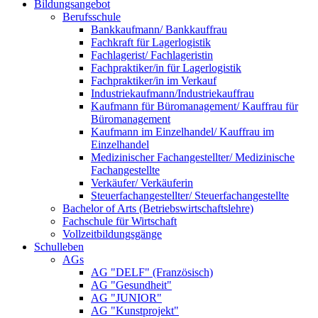
Bildungsangebot
Berufsschule
Bankkaufmann/ Bankkauffrau
Fachkraft für Lagerlogistik
Fachlagerist/ Fachlageristin
Fachpraktiker/in für Lagerlogistik
Fachpraktiker/in im Verkauf
Industriekaufmann/Industriekauffrau
Kaufmann für Büromanagement/ Kauffrau für
Büromanagement
Kaufmann im Einzelhandel/ Kauffrau im
Einzelhandel
Medizinischer Fachangestellter/ Medizinische
Fachangestellte
Verkäufer/ Verkäuferin
Steuerfachangestellter/ Steuerfachangestellte
Bachelor of Arts (Betriebswirtschaftslehre)
Fachschule für Wirtschaft
Vollzeitbildungsgänge
Schulleben
AGs
AG "DELF" (Französisch)
AG "Gesundheit"
AG "JUNIOR"
AG "Kunstprojekt"