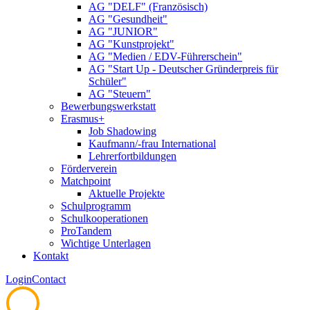
AG "DELF" (Französisch)
AG "Gesundheit"
AG "JUNIOR"
AG "Kunstprojekt"
AG "Medien / EDV-Führerschein"
AG "Start Up - Deutscher Gründerpreis für
Schüler"
AG "Steuern"
Bewerbungswerkstatt
Erasmus+
Job Shadowing
Kaufmann/-frau International
Lehrerfortbildungen
Förderverein
Matchpoint
Aktuelle Projekte
Schulprogramm
Schulkooperationen
ProTandem
Wichtige Unterlagen
Kontakt
Login
Contact