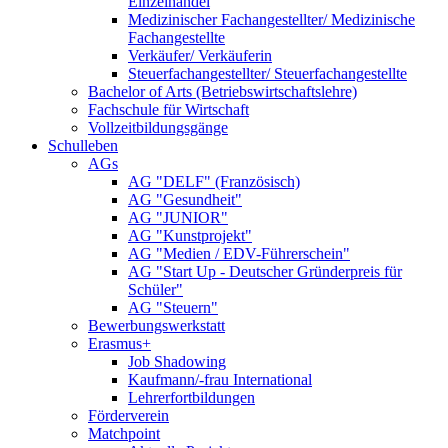
Einzelhandel
Medizinischer Fachangestellter/ Medizinische
Fachangestellte
Verkäufer/ Verkäuferin
Steuerfachangestellter/ Steuerfachangestellte
Bachelor of Arts (Betriebswirtschaftslehre)
Fachschule für Wirtschaft
Vollzeitbildungsgänge
Schulleben
AGs
AG "DELF" (Französisch)
AG "Gesundheit"
AG "JUNIOR"
AG "Kunstprojekt"
AG "Medien / EDV-Führerschein"
AG "Start Up - Deutscher Gründerpreis für
Schüler"
AG "Steuern"
Bewerbungswerkstatt
Erasmus+
Job Shadowing
Kaufmann/-frau International
Lehrerfortbildungen
Förderverein
Matchpoint