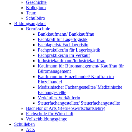
Geschichte
Kollegium
Team
Schulbüro
Bildungsangebot
Berufsschule
Bankkaufmann/ Bankkauffrau
Fachkraft für Lagerlogistik
Fachlagerist/ Fachlageristin
Fachpraktiker/in für Lagerlogistik
Fachpraktiker/in im Verkauf
Industriekaufmann/Industriekauffrau
Kaufmann für Büromanagement/ Kauffrau für
Büromanagement
Kaufmann im Einzelhandel/ Kauffrau im
Einzelhandel
Medizinischer Fachangestellter/ Medizinische
Fachangestellte
Verkäufer/ Verkäuferin
Steuerfachangestellter/ Steuerfachangestellte
Bachelor of Arts (Betriebswirtschaftslehre)
Fachschule für Wirtschaft
Vollzeitbildungsgänge
Schulleben
AGs