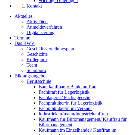
Wichtige Unterlagen
Kontakt
Aktuelles
Aktivitäten
Anmeldeverfahren
Digitalisierung
Termine
Das BWV
Geschäftsverteilungsplan
Geschichte
Kollegium
Team
Schulbüro
Bildungsangebot
Berufsschule
Bankkaufmann/ Bankkauffrau
Fachkraft für Lagerlogistik
Fachlagerist/ Fachlageristin
Fachpraktiker/in für Lagerlogistik
Fachpraktiker/in im Verkauf
Industriekaufmann/Industriekauffrau
Kaufmann für Büromanagement/ Kauffrau für
Büromanagement
Kaufmann im Einzelhandel/ Kauffrau im