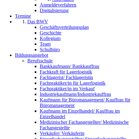
Anmeldeverfahren
Digitalisierung
Termine
Das BWV
Geschäftsverteilungsplan
Geschichte
Kollegium
Team
Schulbüro
Bildungsangebot
Berufsschule
Bankkaufmann/ Bankkauffrau
Fachkraft für Lagerlogistik
Fachlagerist/ Fachlageristin
Fachpraktiker/in für Lagerlogistik
Fachpraktiker/in im Verkauf
Industriekaufmann/Industriekauffrau
Kaufmann für Büromanagement/ Kauffrau für
Büromanagement
Kaufmann im Einzelhandel/ Kauffrau im
Einzelhandel
Medizinischer Fachangestellter/ Medizinische
Fachangestellte
Verkäufer/ Verkäuferin
Steuerfachangestellter/ Steuerfachangestellte