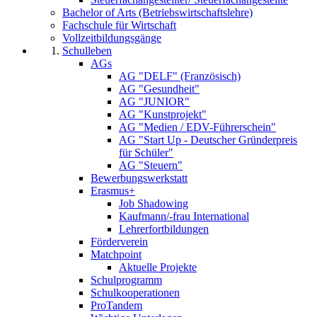
Bachelor of Arts (Betriebswirtschaftslehre)
Fachschule für Wirtschaft
Vollzeitbildungsgänge
Schulleben
AGs
AG "DELF" (Französisch)
AG "Gesundheit"
AG "JUNIOR"
AG "Kunstprojekt"
AG "Medien / EDV-Führerschein"
AG "Start Up - Deutscher Gründerpreis
für Schüler"
AG "Steuern"
Bewerbungswerkstatt
Erasmus+
Job Shadowing
Kaufmann/-frau International
Lehrerfortbildungen
Förderverein
Matchpoint
Aktuelle Projekte
Schulprogramm
Schulkooperationen
ProTandem