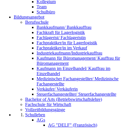
Kollegium
Team
Schulbüro
Bildungsangebot
Berufsschule
Bankkaufmann/ Bankkauffrau
Fachkraft für Lagerlogistik
Fachlagerist/ Fachlageristin
Fachpraktiker/in für Lagerlogistik
Fachpraktiker/in im Verkauf
Industriekaufmann/Industriekauffrau
Kaufmann für Büromanagement/ Kauffrau für
Büromanagement
Kaufmann im Einzelhandel/ Kauffrau im
Einzelhandel
Medizinischer Fachangestellter/ Medizinische
Fachangestellte
Verkäufer/ Verkäuferin
Steuerfachangestellter/ Steuerfachangestellte
Bachelor of Arts (Betriebswirtschaftslehre)
Fachschule für Wirtschaft
Vollzeitbildungsgänge
Schulleben
AGs
AG "DELF" (Französisch)