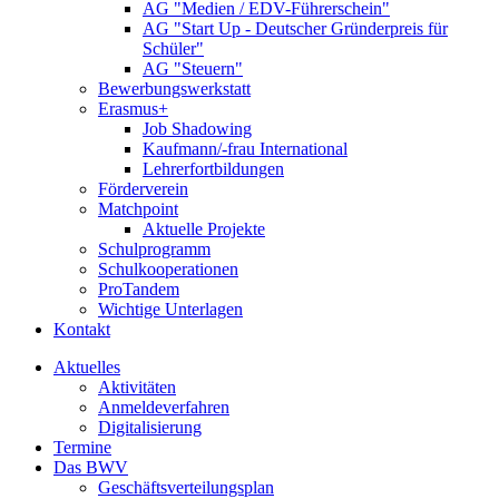
AG "Medien / EDV-Führerschein"
AG "Start Up - Deutscher Gründerpreis für
Schüler"
AG "Steuern"
Bewerbungswerkstatt
Erasmus+
Job Shadowing
Kaufmann/-frau International
Lehrerfortbildungen
Förderverein
Matchpoint
Aktuelle Projekte
Schulprogramm
Schulkooperationen
ProTandem
Wichtige Unterlagen
Kontakt
Aktuelles
Aktivitäten
Anmeldeverfahren
Digitalisierung
Termine
Das BWV
Geschäftsverteilungsplan