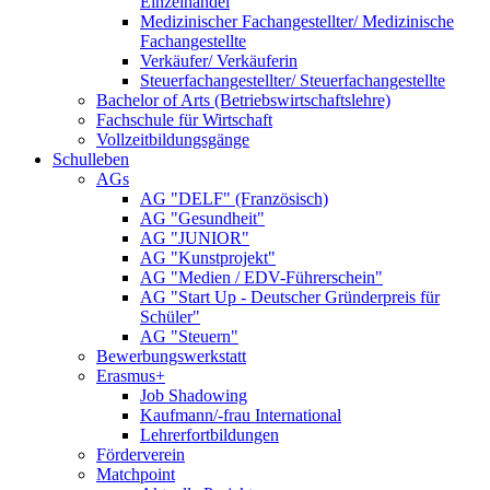
Einzelhandel
Medizinischer Fachangestellter/ Medizinische
Fachangestellte
Verkäufer/ Verkäuferin
Steuerfachangestellter/ Steuerfachangestellte
Bachelor of Arts (Betriebswirtschaftslehre)
Fachschule für Wirtschaft
Vollzeitbildungsgänge
Schulleben
AGs
AG "DELF" (Französisch)
AG "Gesundheit"
AG "JUNIOR"
AG "Kunstprojekt"
AG "Medien / EDV-Führerschein"
AG "Start Up - Deutscher Gründerpreis für
Schüler"
AG "Steuern"
Bewerbungswerkstatt
Erasmus+
Job Shadowing
Kaufmann/-frau International
Lehrerfortbildungen
Förderverein
Matchpoint