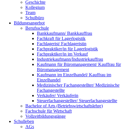
Geschichte
Kollegium
Team
Schulbüro
Bildungsangebot
Berufsschule
Bankkaufmann/ Bankkauffrau
Fachkraft für Lagerlogistik
Fachlagerist/ Fachlageristin
Fachpraktiker/in für Lagerlogistik
Fachpraktiker/in im Verkauf
Industriekaufmann/Industriekauffrau
Kaufmann für Büromanagement/ Kauffrau für
Büromanagement
Kaufmann im Einzelhandel/ Kauffrau im
Einzelhandel
Medizinischer Fachangestellter/ Medizinische
Fachangestellte
Verkäufer/ Verkäuferin
Steuerfachangestellter/ Steuerfachangestellte
Bachelor of Arts (Betriebswirtschaftslehre)
Fachschule für Wirtschaft
Vollzeitbildungsgänge
Schulleben
AGs