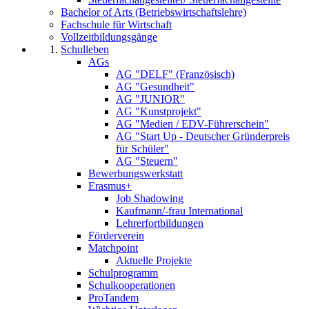
Bachelor of Arts (Betriebswirtschaftslehre)
Fachschule für Wirtschaft
Vollzeitbildungsgänge
Schulleben
AGs
AG "DELF" (Französisch)
AG "Gesundheit"
AG "JUNIOR"
AG "Kunstprojekt"
AG "Medien / EDV-Führerschein"
AG "Start Up - Deutscher Gründerpreis
für Schüler"
AG "Steuern"
Bewerbungswerkstatt
Erasmus+
Job Shadowing
Kaufmann/-frau International
Lehrerfortbildungen
Förderverein
Matchpoint
Aktuelle Projekte
Schulprogramm
Schulkooperationen
ProTandem