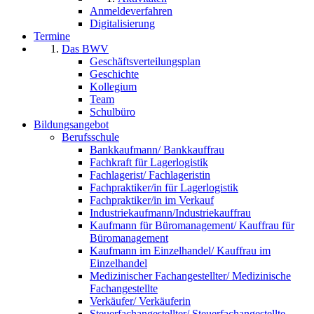
Anmeldeverfahren
Digitalisierung
Termine
Das BWV
Geschäftsverteilungsplan
Geschichte
Kollegium
Team
Schulbüro
Bildungsangebot
Berufsschule
Bankkaufmann/ Bankkauffrau
Fachkraft für Lagerlogistik
Fachlagerist/ Fachlageristin
Fachpraktiker/in für Lagerlogistik
Fachpraktiker/in im Verkauf
Industriekaufmann/Industriekauffrau
Kaufmann für Büromanagement/ Kauffrau für
Büromanagement
Kaufmann im Einzelhandel/ Kauffrau im
Einzelhandel
Medizinischer Fachangestellter/ Medizinische
Fachangestellte
Verkäufer/ Verkäuferin
Steuerfachangestellter/ Steuerfachangestellte