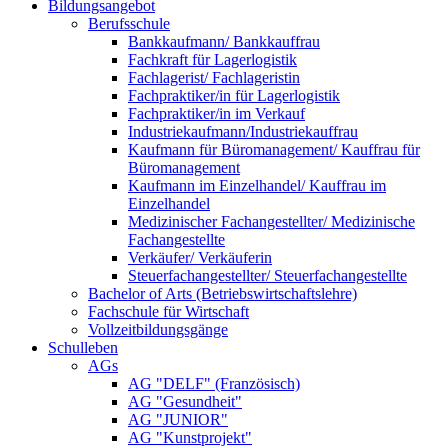
Bildungsangebot
Berufsschule
Bankkaufmann/ Bankkauffrau
Fachkraft für Lagerlogistik
Fachlagerist/ Fachlageristin
Fachpraktiker/in für Lagerlogistik
Fachpraktiker/in im Verkauf
Industriekaufmann/Industriekauffrau
Kaufmann für Büromanagement/ Kauffrau für
Büromanagement
Kaufmann im Einzelhandel/ Kauffrau im
Einzelhandel
Medizinischer Fachangestellter/ Medizinische
Fachangestellte
Verkäufer/ Verkäuferin
Steuerfachangestellter/ Steuerfachangestellte
Bachelor of Arts (Betriebswirtschaftslehre)
Fachschule für Wirtschaft
Vollzeitbildungsgänge
Schulleben
AGs
AG "DELF" (Französisch)
AG "Gesundheit"
AG "JUNIOR"
AG "Kunstprojekt"