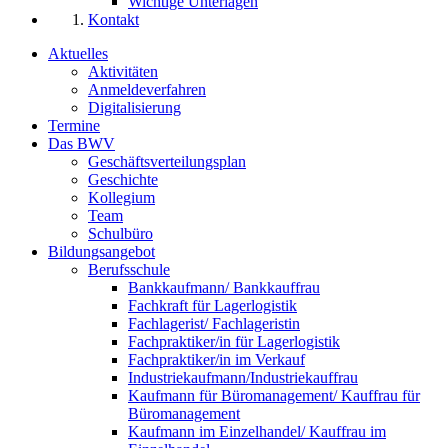
Wichtige Unterlagen
Kontakt
Aktuelles
Aktivitäten
Anmeldeverfahren
Digitalisierung
Termine
Das BWV
Geschäftsverteilungsplan
Geschichte
Kollegium
Team
Schulbüro
Bildungsangebot
Berufsschule
Bankkaufmann/ Bankkauffrau
Fachkraft für Lagerlogistik
Fachlagerist/ Fachlageristin
Fachpraktiker/in für Lagerlogistik
Fachpraktiker/in im Verkauf
Industriekaufmann/Industriekauffrau
Kaufmann für Büromanagement/ Kauffrau für
Büromanagement
Kaufmann im Einzelhandel/ Kauffrau im