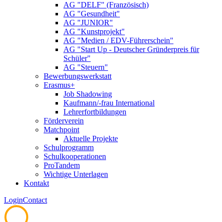
AG "DELF" (Französisch)
AG "Gesundheit"
AG "JUNIOR"
AG "Kunstprojekt"
AG "Medien / EDV-Führerschein"
AG "Start Up - Deutscher Gründerpreis für
Schüler"
AG "Steuern"
Bewerbungswerkstatt
Erasmus+
Job Shadowing
Kaufmann/-frau International
Lehrerfortbildungen
Förderverein
Matchpoint
Aktuelle Projekte
Schulprogramm
Schulkooperationen
ProTandem
Wichtige Unterlagen
Kontakt
Login
Contact