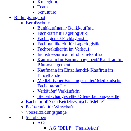
Kollegium
Team
Schulbüro
Bildungsangebot
Berufsschule
Bankkaufmann/ Bankkauffrau
Fachkraft für Lagerlogistik
Fachlagerist/ Fachlageristin
Fachpraktiker/in für Lagerlogistik
Fachpraktiker/in im Verkauf
Industriekaufmann/Industriekauffrau
Kaufmann für Büromanagement/ Kauffrau für
Büromanagement
Kaufmann im Einzelhandel/ Kauffrau im
Einzelhandel
Medizinischer Fachangestellter/ Medizinische
Fachangestellte
Verkäufer/ Verkäuferin
Steuerfachangestellter/ Steuerfachangestellte
Bachelor of Arts (Betriebswirtschaftslehre)
Fachschule für Wirtschaft
Vollzeitbildungsgänge
Schulleben
AGs
AG "DELF" (Französisch)