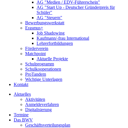
AG "Medien / EDV-Führerschein"
AG "Start Up - Deutscher Gründerpreis für
Schüler"
AG "Steuern"
Bewerbungswerkstatt
Erasmus+
Job Shadowing
Kaufmann/-frau International
Lehrerfortbildungen
Förderverein
Matchpoint
Aktuelle Projekte
Schulprogramm
Schulkooperationen
ProTandem
Wichtige Unterlagen
Kontakt
Aktuelles
Aktivitäten
Anmeldeverfahren
Digitalisierung
Termine
Das BWV
Geschäftsverteilungsplan