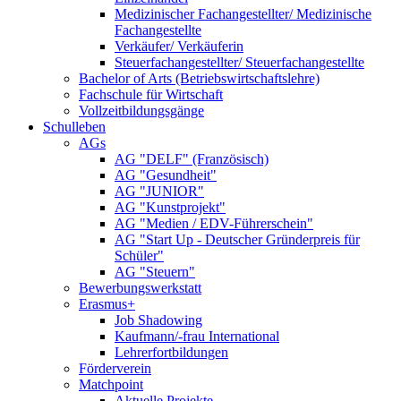
Medizinischer Fachangestellter/ Medizinische
Fachangestellte
Verkäufer/ Verkäuferin
Steuerfachangestellter/ Steuerfachangestellte
Bachelor of Arts (Betriebswirtschaftslehre)
Fachschule für Wirtschaft
Vollzeitbildungsgänge
Schulleben
AGs
AG "DELF" (Französisch)
AG "Gesundheit"
AG "JUNIOR"
AG "Kunstprojekt"
AG "Medien / EDV-Führerschein"
AG "Start Up - Deutscher Gründerpreis für
Schüler"
AG "Steuern"
Bewerbungswerkstatt
Erasmus+
Job Shadowing
Kaufmann/-frau International
Lehrerfortbildungen
Förderverein
Matchpoint
Aktuelle Projekte