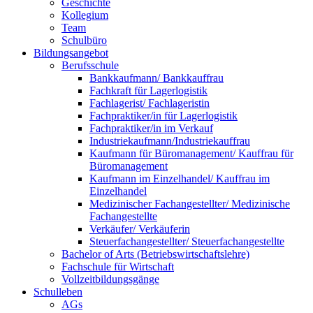
Geschichte
Kollegium
Team
Schulbüro
Bildungsangebot
Berufsschule
Bankkaufmann/ Bankkauffrau
Fachkraft für Lagerlogistik
Fachlagerist/ Fachlageristin
Fachpraktiker/in für Lagerlogistik
Fachpraktiker/in im Verkauf
Industriekaufmann/Industriekauffrau
Kaufmann für Büromanagement/ Kauffrau für
Büromanagement
Kaufmann im Einzelhandel/ Kauffrau im
Einzelhandel
Medizinischer Fachangestellter/ Medizinische
Fachangestellte
Verkäufer/ Verkäuferin
Steuerfachangestellter/ Steuerfachangestellte
Bachelor of Arts (Betriebswirtschaftslehre)
Fachschule für Wirtschaft
Vollzeitbildungsgänge
Schulleben
AGs