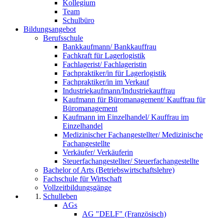
Kollegium
Team
Schulbüro
Bildungsangebot
Berufsschule
Bankkaufmann/ Bankkauffrau
Fachkraft für Lagerlogistik
Fachlagerist/ Fachlageristin
Fachpraktiker/in für Lagerlogistik
Fachpraktiker/in im Verkauf
Industriekaufmann/Industriekauffrau
Kaufmann für Büromanagement/ Kauffrau für
Büromanagement
Kaufmann im Einzelhandel/ Kauffrau im
Einzelhandel
Medizinischer Fachangestellter/ Medizinische
Fachangestellte
Verkäufer/ Verkäuferin
Steuerfachangestellter/ Steuerfachangestellte
Bachelor of Arts (Betriebswirtschaftslehre)
Fachschule für Wirtschaft
Vollzeitbildungsgänge
Schulleben
AGs
AG "DELF" (Französisch)