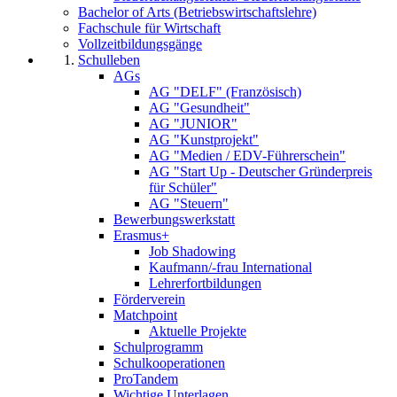
Bachelor of Arts (Betriebswirtschaftslehre)
Fachschule für Wirtschaft
Vollzeitbildungsgänge
Schulleben
AGs
AG "DELF" (Französisch)
AG "Gesundheit"
AG "JUNIOR"
AG "Kunstprojekt"
AG "Medien / EDV-Führerschein"
AG "Start Up - Deutscher Gründerpreis
für Schüler"
AG "Steuern"
Bewerbungswerkstatt
Erasmus+
Job Shadowing
Kaufmann/-frau International
Lehrerfortbildungen
Förderverein
Matchpoint
Aktuelle Projekte
Schulprogramm
Schulkooperationen
ProTandem
Wichtige Unterlagen