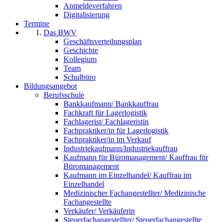
Anmeldeverfahren
Digitalisierung
Termine
Das BWV
Geschäftsverteilungsplan
Geschichte
Kollegium
Team
Schulbüro
Bildungsangebot
Berufsschule
Bankkaufmann/ Bankkauffrau
Fachkraft für Lagerlogistik
Fachlagerist/ Fachlageristin
Fachpraktiker/in für Lagerlogistik
Fachpraktiker/in im Verkauf
Industriekaufmann/Industriekauffrau
Kaufmann für Büromanagement/ Kauffrau für
Büromanagement
Kaufmann im Einzelhandel/ Kauffrau im
Einzelhandel
Medizinischer Fachangestellter/ Medizinische
Fachangestellte
Verkäufer/ Verkäuferin
Steuerfachangestellter/ Steuerfachangestellte