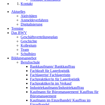
Kontakt
Aktuelles
Aktivitäten
Anmeldeverfahren
Digitalisierung
Termine
Das BWV
Geschäftsverteilungsplan
Geschichte
Kollegium
Team
Schulbüro
Bildungsangebot
Berufsschule
Bankkaufmann/ Bankkauffrau
Fachkraft für Lagerlogistik
Fachlagerist/ Fachlageristin
Fachpraktiker/in für Lagerlogistik
Fachpraktiker/in im Verkauf
Industriekaufmann/Industriekauffrau
Kaufmann für Büromanagement/ Kauffrau für
Büromanagement
Kaufmann im Einzelhandel/ Kauffrau im
Einzelhandel