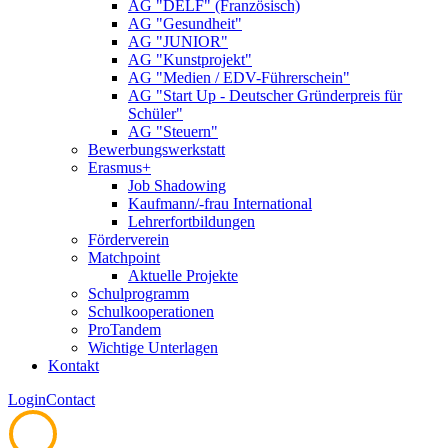
AG "DELF" (Französisch)
AG "Gesundheit"
AG "JUNIOR"
AG "Kunstprojekt"
AG "Medien / EDV-Führerschein"
AG "Start Up - Deutscher Gründerpreis für
Schüler"
AG "Steuern"
Bewerbungswerkstatt
Erasmus+
Job Shadowing
Kaufmann/-frau International
Lehrerfortbildungen
Förderverein
Matchpoint
Aktuelle Projekte
Schulprogramm
Schulkooperationen
ProTandem
Wichtige Unterlagen
Kontakt
Login
Contact