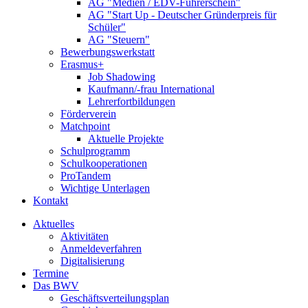
AG "Medien / EDV-Führerschein"
AG "Start Up - Deutscher Gründerpreis für
Schüler"
AG "Steuern"
Bewerbungswerkstatt
Erasmus+
Job Shadowing
Kaufmann/-frau International
Lehrerfortbildungen
Förderverein
Matchpoint
Aktuelle Projekte
Schulprogramm
Schulkooperationen
ProTandem
Wichtige Unterlagen
Kontakt
Aktuelles
Aktivitäten
Anmeldeverfahren
Digitalisierung
Termine
Das BWV
Geschäftsverteilungsplan