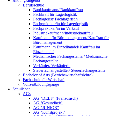
Bildungsangebot
Berufsschule
Bankkaufmann/ Bankkauffrau
Fachkraft für Lagerlogistik
Fachlagerist/ Fachlageristin
Fachpraktiker/in für Lagerlogistik
Fachpraktiker/in im Verkauf
Industriekaufmann/Industriekauffrau
Kaufmann für Büromanagement/ Kauffrau für
Büromanagement
Kaufmann im Einzelhandel/ Kauffrau im
Einzelhandel
Medizinischer Fachangestellter/ Medizinische
Fachangestellte
Verkäufer/ Verkäuferin
Steuerfachangestellter/ Steuerfachangestellte
Bachelor of Arts (Betriebswirtschaftslehre)
Fachschule für Wirtschaft
Vollzeitbildungsgänge
Schulleben
AGs
AG "DELF" (Französisch)
AG "Gesundheit"
AG "JUNIOR"
AG "Kunstprojekt"