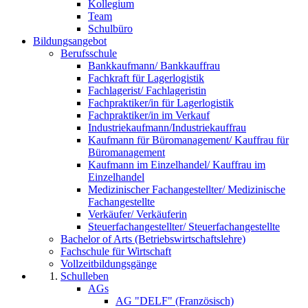
Kollegium
Team
Schulbüro
Bildungsangebot
Berufsschule
Bankkaufmann/ Bankkauffrau
Fachkraft für Lagerlogistik
Fachlagerist/ Fachlageristin
Fachpraktiker/in für Lagerlogistik
Fachpraktiker/in im Verkauf
Industriekaufmann/Industriekauffrau
Kaufmann für Büromanagement/ Kauffrau für
Büromanagement
Kaufmann im Einzelhandel/ Kauffrau im
Einzelhandel
Medizinischer Fachangestellter/ Medizinische
Fachangestellte
Verkäufer/ Verkäuferin
Steuerfachangestellter/ Steuerfachangestellte
Bachelor of Arts (Betriebswirtschaftslehre)
Fachschule für Wirtschaft
Vollzeitbildungsgänge
Schulleben
AGs
AG "DELF" (Französisch)