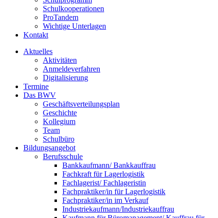
Schulkooperationen
ProTandem
Wichtige Unterlagen
Kontakt
Aktuelles
Aktivitäten
Anmeldeverfahren
Digitalisierung
Termine
Das BWV
Geschäftsverteilungsplan
Geschichte
Kollegium
Team
Schulbüro
Bildungsangebot
Berufsschule
Bankkaufmann/ Bankkauffrau
Fachkraft für Lagerlogistik
Fachlagerist/ Fachlageristin
Fachpraktiker/in für Lagerlogistik
Fachpraktiker/in im Verkauf
Industriekaufmann/Industriekauffrau
Kaufmann für Büromanagement/ Kauffrau für