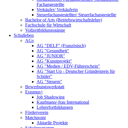
Fachangestellte
Verkäufer/ Verkäuferin
Steuerfachangestellter/ Steuerfachangestellte
Bachelor of Arts (Betriebswirtschaftslehre)
Fachschule für Wirtschaft
Vollzeitbildungsgänge
Schulleben
AGs
AG "DELF" (Französisch)
AG "Gesundheit"
AG "JUNIOR"
AG "Kunstprojekt"
AG "Medien / EDV-Führerschein"
AG "Start Up - Deutscher Gründerpreis für
Schüler"
AG "Steuern"
Bewerbungswerkstatt
Erasmus+
Job Shadowing
Kaufmann/-frau International
Lehrerfortbildungen
Förderverein
Matchpoint
Aktuelle Projekte
Schulprogramm