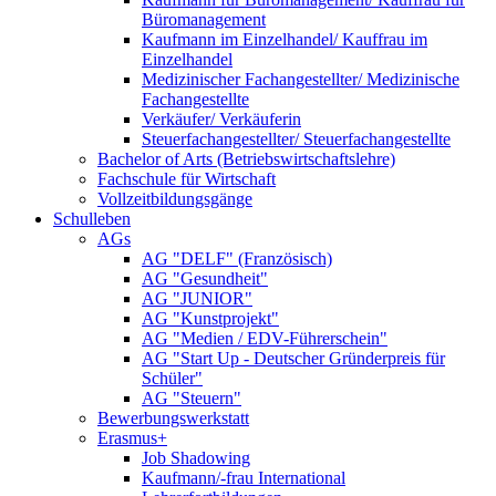
Büromanagement
Kaufmann im Einzelhandel/ Kauffrau im
Einzelhandel
Medizinischer Fachangestellter/ Medizinische
Fachangestellte
Verkäufer/ Verkäuferin
Steuerfachangestellter/ Steuerfachangestellte
Bachelor of Arts (Betriebswirtschaftslehre)
Fachschule für Wirtschaft
Vollzeitbildungsgänge
Schulleben
AGs
AG "DELF" (Französisch)
AG "Gesundheit"
AG "JUNIOR"
AG "Kunstprojekt"
AG "Medien / EDV-Führerschein"
AG "Start Up - Deutscher Gründerpreis für
Schüler"
AG "Steuern"
Bewerbungswerkstatt
Erasmus+
Job Shadowing
Kaufmann/-frau International