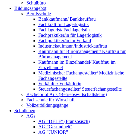
Schulbüro
Bildungsangebot
Berufsschule
Bankkaufmann/ Bankkauffrau
Fachkraft für Lagerlogistik
Fachlagerist/ Fachlageristin
Fachpraktiker/in für Lagerlogistik
Fachpraktiker/in im Verkauf
Industriekaufmann/Industriekauffrau
Kaufmann für Büromanagement/ Kauffrau für
Büromanagement
Kaufmann im Einzelhandel/ Kauffrau im
Einzelhandel
Medizinischer Fachangestellter/ Medizinische
Fachangestellte
Verkäufer/ Verkäuferin
Steuerfachangestellter/ Steuerfachangestellte
Bachelor of Arts (Betriebswirtschaftslehre)
Fachschule für Wirtschaft
Vollzeitbildungsgänge
Schulleben
AGs
AG "DELF" (Französisch)
AG "Gesundheit"
AG "JUNIOR"