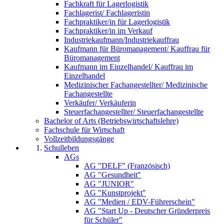
Fachkraft für Lagerlogistik
Fachlagerist/ Fachlageristin
Fachpraktiker/in für Lagerlogistik
Fachpraktiker/in im Verkauf
Industriekaufmann/Industriekauffrau
Kaufmann für Büromanagement/ Kauffrau für
Büromanagement
Kaufmann im Einzelhandel/ Kauffrau im
Einzelhandel
Medizinischer Fachangestellter/ Medizinische
Fachangestellte
Verkäufer/ Verkäuferin
Steuerfachangestellter/ Steuerfachangestellte
Bachelor of Arts (Betriebswirtschaftslehre)
Fachschule für Wirtschaft
Vollzeitbildungsgänge
Schulleben
AGs
AG "DELF" (Französisch)
AG "Gesundheit"
AG "JUNIOR"
AG "Kunstprojekt"
AG "Medien / EDV-Führerschein"
AG "Start Up - Deutscher Gründerpreis
für Schüler"