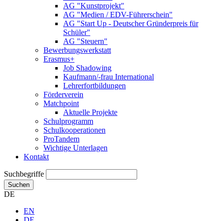
AG "Kunstprojekt"
AG "Medien / EDV-Führerschein"
AG "Start Up - Deutscher Gründerpreis für
Schüler"
AG "Steuern"
Bewerbungswerkstatt
Erasmus+
Job Shadowing
Kaufmann/-frau International
Lehrerfortbildungen
Förderverein
Matchpoint
Aktuelle Projekte
Schulprogramm
Schulkooperationen
ProTandem
Wichtige Unterlagen
Kontakt
Suchbegriffe
Suchen
DE
EN
DE