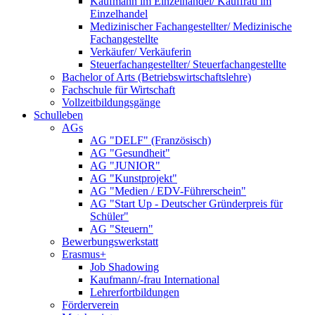
Kaufmann im Einzelhandel/ Kauffrau im
Einzelhandel
Medizinischer Fachangestellter/ Medizinische
Fachangestellte
Verkäufer/ Verkäuferin
Steuerfachangestellter/ Steuerfachangestellte
Bachelor of Arts (Betriebswirtschaftslehre)
Fachschule für Wirtschaft
Vollzeitbildungsgänge
Schulleben
AGs
AG "DELF" (Französisch)
AG "Gesundheit"
AG "JUNIOR"
AG "Kunstprojekt"
AG "Medien / EDV-Führerschein"
AG "Start Up - Deutscher Gründerpreis für
Schüler"
AG "Steuern"
Bewerbungswerkstatt
Erasmus+
Job Shadowing
Kaufmann/-frau International
Lehrerfortbildungen
Förderverein