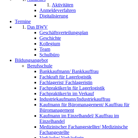
Aktivitäten
Anmeldeverfahren
Digitalisierung
Termine
Das BWV
Geschäftsverteilungsplan
Geschichte
Kollegium
Team
Schulbüro
Bildungsangebot
Berufsschule
Bankkaufmann/ Bankkauffrau
Fachkraft für Lagerlogistik
Fachlagerist/ Fachlageristin
Fachpraktiker/in für Lagerlogistik
Fachpraktiker/in im Verkauf
Industriekaufmann/Industriekauffrau
Kaufmann für Büromanagement/ Kauffrau für
Büromanagement
Kaufmann im Einzelhandel/ Kauffrau im
Einzelhandel
Medizinischer Fachangestellter/ Medizinische
Fachangestellte
Verkäufer/ Verkäuferin