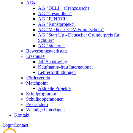
AGs
AG "DELF" (Französisch)
AG "Gesundheit"
AG "JUNIOR"
AG "Kunstprojekt"
AG "Medien / EDV-Führerschein"
AG "Start Up - Deutscher Gründerpreis für
Schüler"
AG "Steuern"
Bewerbungswerkstatt
Erasmus+
Job Shadowing
Kaufmann/-frau International
Lehrerfortbildungen
Förderverein
Matchpoint
Aktuelle Projekte
Schulprogramm
Schulkooperationen
ProTandem
Wichtige Unterlagen
Kontakt
Login
Contact