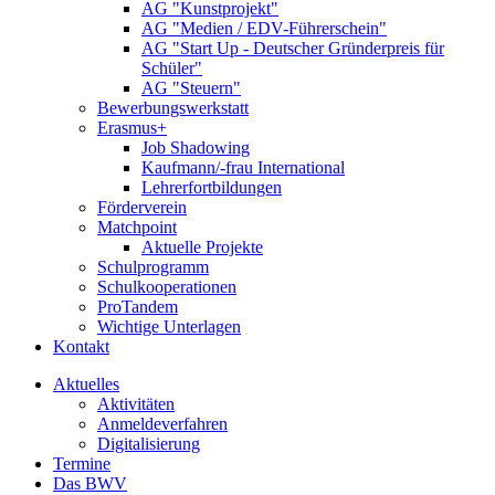
AG "Kunstprojekt"
AG "Medien / EDV-Führerschein"
AG "Start Up - Deutscher Gründerpreis für
Schüler"
AG "Steuern"
Bewerbungswerkstatt
Erasmus+
Job Shadowing
Kaufmann/-frau International
Lehrerfortbildungen
Förderverein
Matchpoint
Aktuelle Projekte
Schulprogramm
Schulkooperationen
ProTandem
Wichtige Unterlagen
Kontakt
Aktuelles
Aktivitäten
Anmeldeverfahren
Digitalisierung
Termine
Das BWV