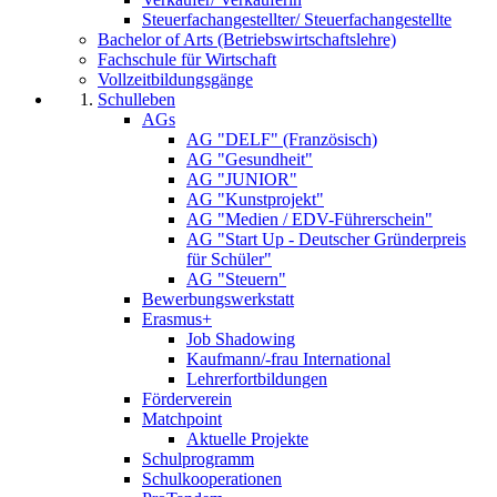
Steuerfachangestellter/ Steuerfachangestellte
Bachelor of Arts (Betriebswirtschaftslehre)
Fachschule für Wirtschaft
Vollzeitbildungsgänge
Schulleben
AGs
AG "DELF" (Französisch)
AG "Gesundheit"
AG "JUNIOR"
AG "Kunstprojekt"
AG "Medien / EDV-Führerschein"
AG "Start Up - Deutscher Gründerpreis
für Schüler"
AG "Steuern"
Bewerbungswerkstatt
Erasmus+
Job Shadowing
Kaufmann/-frau International
Lehrerfortbildungen
Förderverein
Matchpoint
Aktuelle Projekte
Schulprogramm
Schulkooperationen