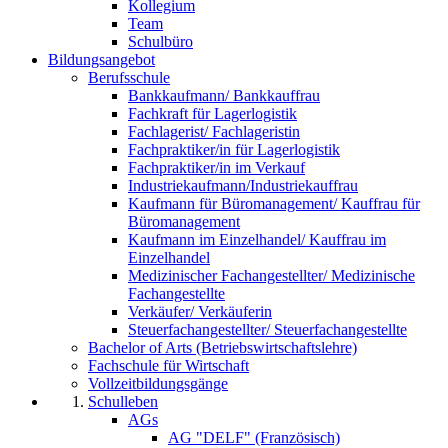
Kollegium
Team
Schulbüro
Bildungsangebot
Berufsschule
Bankkaufmann/ Bankkauffrau
Fachkraft für Lagerlogistik
Fachlagerist/ Fachlageristin
Fachpraktiker/in für Lagerlogistik
Fachpraktiker/in im Verkauf
Industriekaufmann/Industriekauffrau
Kaufmann für Büromanagement/ Kauffrau für
Büromanagement
Kaufmann im Einzelhandel/ Kauffrau im
Einzelhandel
Medizinischer Fachangestellter/ Medizinische
Fachangestellte
Verkäufer/ Verkäuferin
Steuerfachangestellter/ Steuerfachangestellte
Bachelor of Arts (Betriebswirtschaftslehre)
Fachschule für Wirtschaft
Vollzeitbildungsgänge
Schulleben
AGs
AG "DELF" (Französisch)