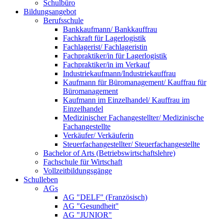
Schulbüro
Bildungsangebot
Berufsschule
Bankkaufmann/ Bankkauffrau
Fachkraft für Lagerlogistik
Fachlagerist/ Fachlageristin
Fachpraktiker/in für Lagerlogistik
Fachpraktiker/in im Verkauf
Industriekaufmann/Industriekauffrau
Kaufmann für Büromanagement/ Kauffrau für
Büromanagement
Kaufmann im Einzelhandel/ Kauffrau im
Einzelhandel
Medizinischer Fachangestellter/ Medizinische
Fachangestellte
Verkäufer/ Verkäuferin
Steuerfachangestellter/ Steuerfachangestellte
Bachelor of Arts (Betriebswirtschaftslehre)
Fachschule für Wirtschaft
Vollzeitbildungsgänge
Schulleben
AGs
AG "DELF" (Französisch)
AG "Gesundheit"
AG "JUNIOR"