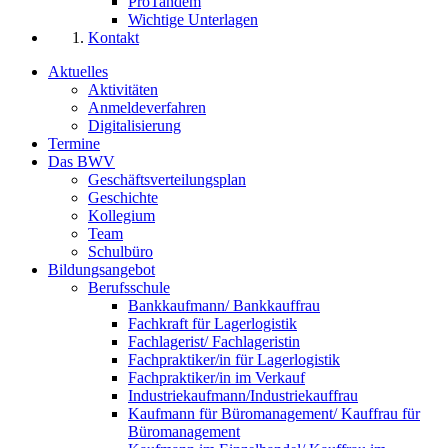
ProTandem
Wichtige Unterlagen
Kontakt
Aktuelles
Aktivitäten
Anmeldeverfahren
Digitalisierung
Termine
Das BWV
Geschäftsverteilungsplan
Geschichte
Kollegium
Team
Schulbüro
Bildungsangebot
Berufsschule
Bankkaufmann/ Bankkauffrau
Fachkraft für Lagerlogistik
Fachlagerist/ Fachlageristin
Fachpraktiker/in für Lagerlogistik
Fachpraktiker/in im Verkauf
Industriekaufmann/Industriekauffrau
Kaufmann für Büromanagement/ Kauffrau für
Büromanagement