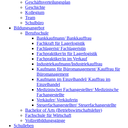
Geschäftsverteilungsplan
Geschichte
Kollegium
Team
Schulbüro
Bildungsangebot
Berufsschule
Bankkaufmann/ Bankkauffrau
Fachkraft für Lagerlogistik
Fachlagerist/ Fachlageristin
Fachpraktiker/in für Lagerlogistik
Fachpraktiker/in im Verkauf
Industriekaufmann/Industriekauffrau
Kaufmann für Büromanagement/ Kauffrau für
Büromanagement
Kaufmann im Einzelhandel/ Kauffrau im
Einzelhandel
Medizinischer Fachangestellter/ Medizinische
Fachangestellte
Verkäufer/ Verkäuferin
Steuerfachangestellter/ Steuerfachangestellte
Bachelor of Arts (Betriebswirtschaftslehre)
Fachschule für Wirtschaft
Vollzeitbildungsgänge
Schulleben