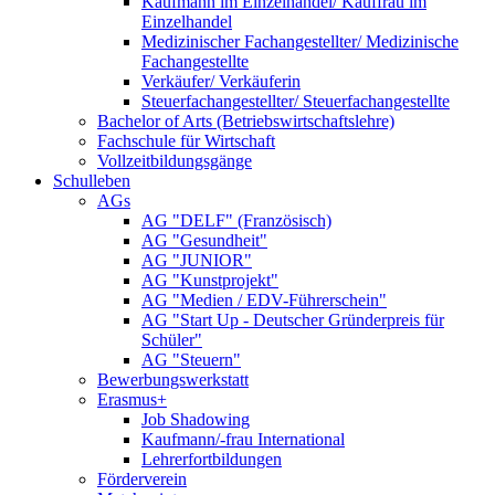
Kaufmann im Einzelhandel/ Kauffrau im
Einzelhandel
Medizinischer Fachangestellter/ Medizinische
Fachangestellte
Verkäufer/ Verkäuferin
Steuerfachangestellter/ Steuerfachangestellte
Bachelor of Arts (Betriebswirtschaftslehre)
Fachschule für Wirtschaft
Vollzeitbildungsgänge
Schulleben
AGs
AG "DELF" (Französisch)
AG "Gesundheit"
AG "JUNIOR"
AG "Kunstprojekt"
AG "Medien / EDV-Führerschein"
AG "Start Up - Deutscher Gründerpreis für
Schüler"
AG "Steuern"
Bewerbungswerkstatt
Erasmus+
Job Shadowing
Kaufmann/-frau International
Lehrerfortbildungen
Förderverein