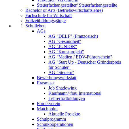
Steuerfachangestellter/ Steuerfachangestellte
Bachelor of Arts (Betriebswirtschaftslehre)
Fachschule für Wirtschaft
Vollzeitbildungsgänge
Schulleben
AGs
AG "DELF" (Französisch)
AG "Gesundheit"
AG "JUNIOR"
AG "Kunstprojekt"
AG "Medien / EDV-Führerschein"
AG "Start Up - Deutscher Gründerpreis
für Schüler"
AG "Steuern"
Bewerbungswerkstatt
Erasmus+
Job Shadowing
Kaufmann/-frau International
Lehrerfortbildungen
Förderverein
Matchpoint
Aktuelle Projekte
Schulprogramm
Schulkooperationen