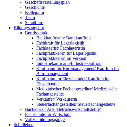
Geschäftsverteilungsplan
Geschichte
Kollegium
Team
Schulbüro
Bildungsangebot
Berufsschule
Bankkaufmann/ Bankkauffrau
Fachkraft für Lagerlogistik
Fachlagerist/ Fachlageristin
Fachpraktiker/in für Lagerlogistik
Fachpraktiker/in im Verkauf
Industriekaufmann/Industriekauffrau
Kaufmann für Büromanagement/ Kauffrau für
Büromanagement
Kaufmann im Einzelhandel/ Kauffrau im
Einzelhandel
Medizinischer Fachangestellter/ Medizinische
Fachangestellte
Verkäufer/ Verkäuferin
Steuerfachangestellter/ Steuerfachangestellte
Bachelor of Arts (Betriebswirtschaftslehre)
Fachschule für Wirtschaft
Vollzeitbildungsgänge
Schulleben