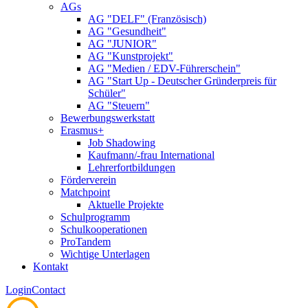
AGs
AG "DELF" (Französisch)
AG "Gesundheit"
AG "JUNIOR"
AG "Kunstprojekt"
AG "Medien / EDV-Führerschein"
AG "Start Up - Deutscher Gründerpreis für
Schüler"
AG "Steuern"
Bewerbungswerkstatt
Erasmus+
Job Shadowing
Kaufmann/-frau International
Lehrerfortbildungen
Förderverein
Matchpoint
Aktuelle Projekte
Schulprogramm
Schulkooperationen
ProTandem
Wichtige Unterlagen
Kontakt
Login
Contact