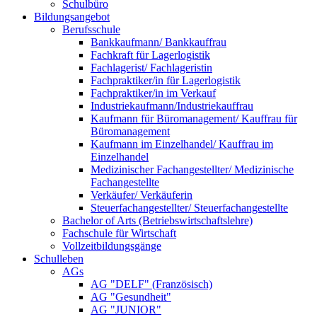
Schulbüro
Bildungsangebot
Berufsschule
Bankkaufmann/ Bankkauffrau
Fachkraft für Lagerlogistik
Fachlagerist/ Fachlageristin
Fachpraktiker/in für Lagerlogistik
Fachpraktiker/in im Verkauf
Industriekaufmann/Industriekauffrau
Kaufmann für Büromanagement/ Kauffrau für
Büromanagement
Kaufmann im Einzelhandel/ Kauffrau im
Einzelhandel
Medizinischer Fachangestellter/ Medizinische
Fachangestellte
Verkäufer/ Verkäuferin
Steuerfachangestellter/ Steuerfachangestellte
Bachelor of Arts (Betriebswirtschaftslehre)
Fachschule für Wirtschaft
Vollzeitbildungsgänge
Schulleben
AGs
AG "DELF" (Französisch)
AG "Gesundheit"
AG "JUNIOR"