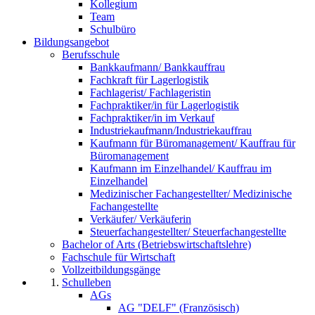
Kollegium
Team
Schulbüro
Bildungsangebot
Berufsschule
Bankkaufmann/ Bankkauffrau
Fachkraft für Lagerlogistik
Fachlagerist/ Fachlageristin
Fachpraktiker/in für Lagerlogistik
Fachpraktiker/in im Verkauf
Industriekaufmann/Industriekauffrau
Kaufmann für Büromanagement/ Kauffrau für
Büromanagement
Kaufmann im Einzelhandel/ Kauffrau im
Einzelhandel
Medizinischer Fachangestellter/ Medizinische
Fachangestellte
Verkäufer/ Verkäuferin
Steuerfachangestellter/ Steuerfachangestellte
Bachelor of Arts (Betriebswirtschaftslehre)
Fachschule für Wirtschaft
Vollzeitbildungsgänge
Schulleben
AGs
AG "DELF" (Französisch)