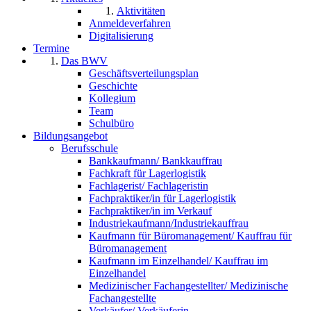
Aktivitäten
Anmeldeverfahren
Digitalisierung
Termine
Das BWV
Geschäftsverteilungsplan
Geschichte
Kollegium
Team
Schulbüro
Bildungsangebot
Berufsschule
Bankkaufmann/ Bankkauffrau
Fachkraft für Lagerlogistik
Fachlagerist/ Fachlageristin
Fachpraktiker/in für Lagerlogistik
Fachpraktiker/in im Verkauf
Industriekaufmann/Industriekauffrau
Kaufmann für Büromanagement/ Kauffrau für
Büromanagement
Kaufmann im Einzelhandel/ Kauffrau im
Einzelhandel
Medizinischer Fachangestellter/ Medizinische
Fachangestellte
Verkäufer/ Verkäuferin