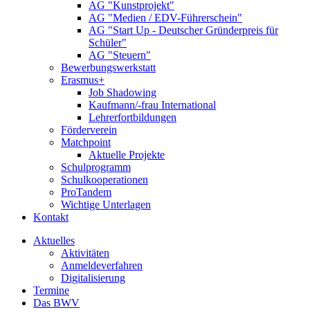
AG "Kunstprojekt"
AG "Medien / EDV-Führerschein"
AG "Start Up - Deutscher Gründerpreis für
Schüler"
AG "Steuern"
Bewerbungswerkstatt
Erasmus+
Job Shadowing
Kaufmann/-frau International
Lehrerfortbildungen
Förderverein
Matchpoint
Aktuelle Projekte
Schulprogramm
Schulkooperationen
ProTandem
Wichtige Unterlagen
Kontakt
Aktuelles
Aktivitäten
Anmeldeverfahren
Digitalisierung
Termine
Das BWV