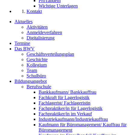
ProTandem
Wichtige Unterlagen
Kontakt
Aktuelles
Aktivitäten
Anmeldeverfahren
Digitalisierung
Termine
Das BWV
Geschäftsverteilungsplan
Geschichte
Kollegium
Team
Schulbüro
Bildungsangebot
Berufsschule
Bankkaufmann/ Bankkauffrau
Fachkraft für Lagerlogistik
Fachlagerist/ Fachlageristin
Fachpraktiker/in für Lagerlogistik
Fachpraktiker/in im Verkauf
Industriekaufmann/Industriekauffrau
Kaufmann für Büromanagement/ Kauffrau für
Büromanagement