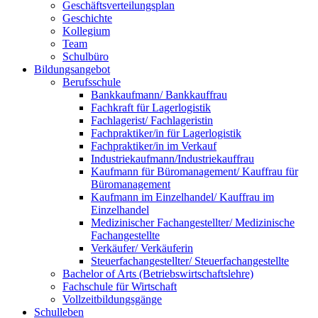
Geschäftsverteilungsplan
Geschichte
Kollegium
Team
Schulbüro
Bildungsangebot
Berufsschule
Bankkaufmann/ Bankkauffrau
Fachkraft für Lagerlogistik
Fachlagerist/ Fachlageristin
Fachpraktiker/in für Lagerlogistik
Fachpraktiker/in im Verkauf
Industriekaufmann/Industriekauffrau
Kaufmann für Büromanagement/ Kauffrau für
Büromanagement
Kaufmann im Einzelhandel/ Kauffrau im
Einzelhandel
Medizinischer Fachangestellter/ Medizinische
Fachangestellte
Verkäufer/ Verkäuferin
Steuerfachangestellter/ Steuerfachangestellte
Bachelor of Arts (Betriebswirtschaftslehre)
Fachschule für Wirtschaft
Vollzeitbildungsgänge
Schulleben