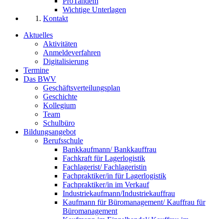
ProTandem
Wichtige Unterlagen
Kontakt
Aktuelles
Aktivitäten
Anmeldeverfahren
Digitalisierung
Termine
Das BWV
Geschäftsverteilungsplan
Geschichte
Kollegium
Team
Schulbüro
Bildungsangebot
Berufsschule
Bankkaufmann/ Bankkauffrau
Fachkraft für Lagerlogistik
Fachlagerist/ Fachlageristin
Fachpraktiker/in für Lagerlogistik
Fachpraktiker/in im Verkauf
Industriekaufmann/Industriekauffrau
Kaufmann für Büromanagement/ Kauffrau für
Büromanagement