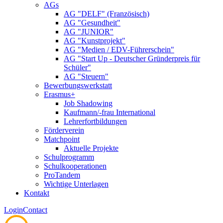
AGs
AG "DELF" (Französisch)
AG "Gesundheit"
AG "JUNIOR"
AG "Kunstprojekt"
AG "Medien / EDV-Führerschein"
AG "Start Up - Deutscher Gründerpreis für
Schüler"
AG "Steuern"
Bewerbungswerkstatt
Erasmus+
Job Shadowing
Kaufmann/-frau International
Lehrerfortbildungen
Förderverein
Matchpoint
Aktuelle Projekte
Schulprogramm
Schulkooperationen
ProTandem
Wichtige Unterlagen
Kontakt
Login
Contact