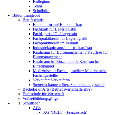
Kollegium
Team
Schulbüro
Bildungsangebot
Berufsschule
Bankkaufmann/ Bankkauffrau
Fachkraft für Lagerlogistik
Fachlagerist/ Fachlageristin
Fachpraktiker/in für Lagerlogistik
Fachpraktiker/in im Verkauf
Industriekaufmann/Industriekauffrau
Kaufmann für Büromanagement/ Kauffrau für
Büromanagement
Kaufmann im Einzelhandel/ Kauffrau im
Einzelhandel
Medizinischer Fachangestellter/ Medizinische
Fachangestellte
Verkäufer/ Verkäuferin
Steuerfachangestellter/ Steuerfachangestellte
Bachelor of Arts (Betriebswirtschaftslehre)
Fachschule für Wirtschaft
Vollzeitbildungsgänge
Schulleben
AGs
AG "DELF" (Französisch)