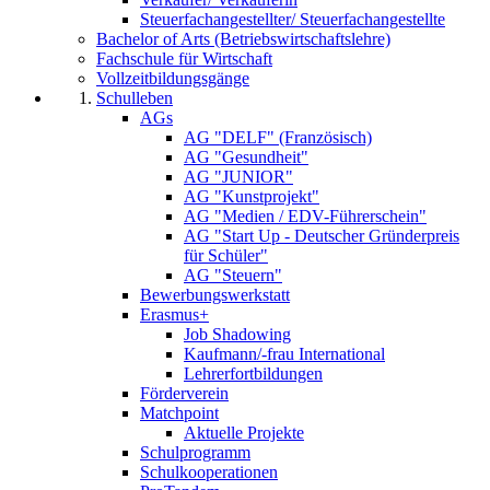
Steuerfachangestellter/ Steuerfachangestellte
Bachelor of Arts (Betriebswirtschaftslehre)
Fachschule für Wirtschaft
Vollzeitbildungsgänge
Schulleben
AGs
AG "DELF" (Französisch)
AG "Gesundheit"
AG "JUNIOR"
AG "Kunstprojekt"
AG "Medien / EDV-Führerschein"
AG "Start Up - Deutscher Gründerpreis
für Schüler"
AG "Steuern"
Bewerbungswerkstatt
Erasmus+
Job Shadowing
Kaufmann/-frau International
Lehrerfortbildungen
Förderverein
Matchpoint
Aktuelle Projekte
Schulprogramm
Schulkooperationen