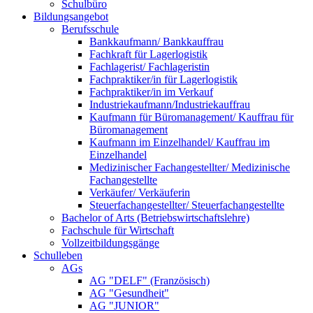
Schulbüro
Bildungsangebot
Berufsschule
Bankkaufmann/ Bankkauffrau
Fachkraft für Lagerlogistik
Fachlagerist/ Fachlageristin
Fachpraktiker/in für Lagerlogistik
Fachpraktiker/in im Verkauf
Industriekaufmann/Industriekauffrau
Kaufmann für Büromanagement/ Kauffrau für
Büromanagement
Kaufmann im Einzelhandel/ Kauffrau im
Einzelhandel
Medizinischer Fachangestellter/ Medizinische
Fachangestellte
Verkäufer/ Verkäuferin
Steuerfachangestellter/ Steuerfachangestellte
Bachelor of Arts (Betriebswirtschaftslehre)
Fachschule für Wirtschaft
Vollzeitbildungsgänge
Schulleben
AGs
AG "DELF" (Französisch)
AG "Gesundheit"
AG "JUNIOR"