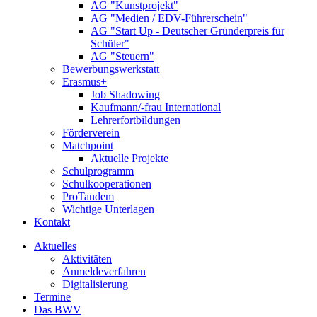
AG "Kunstprojekt"
AG "Medien / EDV-Führerschein"
AG "Start Up - Deutscher Gründerpreis für
Schüler"
AG "Steuern"
Bewerbungswerkstatt
Erasmus+
Job Shadowing
Kaufmann/-frau International
Lehrerfortbildungen
Förderverein
Matchpoint
Aktuelle Projekte
Schulprogramm
Schulkooperationen
ProTandem
Wichtige Unterlagen
Kontakt
Aktuelles
Aktivitäten
Anmeldeverfahren
Digitalisierung
Termine
Das BWV