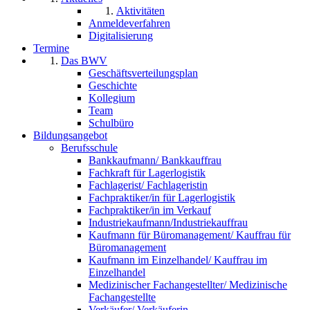
Aktivitäten
Anmeldeverfahren
Digitalisierung
Termine
Das BWV
Geschäftsverteilungsplan
Geschichte
Kollegium
Team
Schulbüro
Bildungsangebot
Berufsschule
Bankkaufmann/ Bankkauffrau
Fachkraft für Lagerlogistik
Fachlagerist/ Fachlageristin
Fachpraktiker/in für Lagerlogistik
Fachpraktiker/in im Verkauf
Industriekaufmann/Industriekauffrau
Kaufmann für Büromanagement/ Kauffrau für
Büromanagement
Kaufmann im Einzelhandel/ Kauffrau im
Einzelhandel
Medizinischer Fachangestellter/ Medizinische
Fachangestellte
Verkäufer/ Verkäuferin