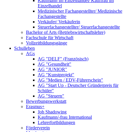
Kaufmann im Einzelhandel/ Kauffrau im
Einzelhandel
Medizinischer Fachangestellter/ Medizinische
Fachangestellte
Verkäufer/ Verkäuferin
Steuerfachangestellter/ Steuerfachangestellte
Bachelor of Arts (Betriebswirtschaftslehre)
Fachschule für Wirtschaft
Vollzeitbildungsgänge
Schulleben
AGs
AG "DELF" (Französisch)
AG "Gesundheit"
AG "JUNIOR"
AG "Kunstprojekt"
AG "Medien / EDV-Führerschein"
AG "Start Up - Deutscher Gründerpreis für
Schüler"
AG "Steuern"
Bewerbungswerkstatt
Erasmus+
Job Shadowing
Kaufmann/-frau International
Lehrerfortbildungen
Förderverein