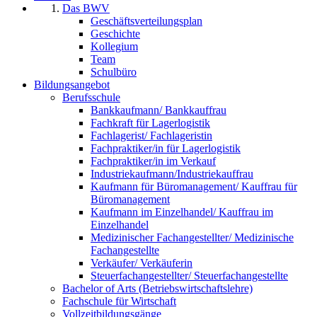
Das BWV
Geschäftsverteilungsplan
Geschichte
Kollegium
Team
Schulbüro
Bildungsangebot
Berufsschule
Bankkaufmann/ Bankkauffrau
Fachkraft für Lagerlogistik
Fachlagerist/ Fachlageristin
Fachpraktiker/in für Lagerlogistik
Fachpraktiker/in im Verkauf
Industriekaufmann/Industriekauffrau
Kaufmann für Büromanagement/ Kauffrau für
Büromanagement
Kaufmann im Einzelhandel/ Kauffrau im
Einzelhandel
Medizinischer Fachangestellter/ Medizinische
Fachangestellte
Verkäufer/ Verkäuferin
Steuerfachangestellter/ Steuerfachangestellte
Bachelor of Arts (Betriebswirtschaftslehre)
Fachschule für Wirtschaft
Vollzeitbildungsgänge