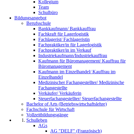
Kollegium
Team
Schulbüro
Bildungsangebot
Berufsschule
Bankkaufmann/ Bankkauffrau
Fachkraft für Lagerlogistik
Fachlagerist/ Fachlageristin
Fachpraktiker/in für Lagerlogistik
Fachpraktiker/in im Verkauf
Industriekaufmann/Industriekauffrau
Kaufmann für Büromanagement/ Kauffrau für
Büromanagement
Kaufmann im Einzelhandel/ Kauffrau im
Einzelhandel
Medizinischer Fachangestellter/ Medizinische
Fachangestellte
Verkäufer/ Verkäuferin
Steuerfachangestellter/ Steuerfachangestellte
Bachelor of Arts (Betriebswirtschaftslehre)
Fachschule für Wirtschaft
Vollzeitbildungsgänge
Schulleben
AGs
AG "DELF" (Französisch)