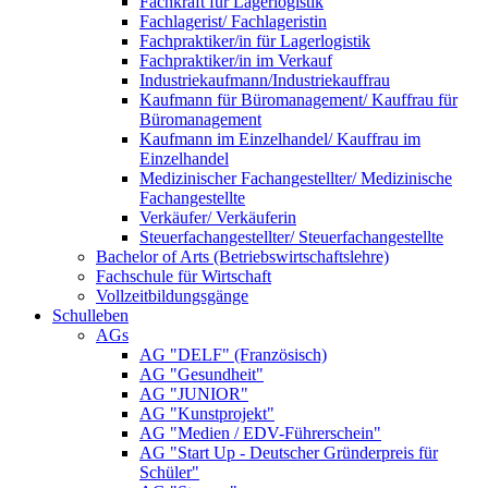
Fachkraft für Lagerlogistik
Fachlagerist/ Fachlageristin
Fachpraktiker/in für Lagerlogistik
Fachpraktiker/in im Verkauf
Industriekaufmann/Industriekauffrau
Kaufmann für Büromanagement/ Kauffrau für
Büromanagement
Kaufmann im Einzelhandel/ Kauffrau im
Einzelhandel
Medizinischer Fachangestellter/ Medizinische
Fachangestellte
Verkäufer/ Verkäuferin
Steuerfachangestellter/ Steuerfachangestellte
Bachelor of Arts (Betriebswirtschaftslehre)
Fachschule für Wirtschaft
Vollzeitbildungsgänge
Schulleben
AGs
AG "DELF" (Französisch)
AG "Gesundheit"
AG "JUNIOR"
AG "Kunstprojekt"
AG "Medien / EDV-Führerschein"
AG "Start Up - Deutscher Gründerpreis für
Schüler"