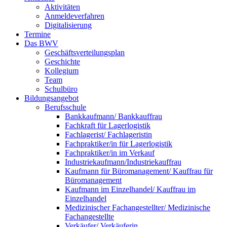
Aktivitäten
Anmeldeverfahren
Digitalisierung
Termine
Das BWV
Geschäftsverteilungsplan
Geschichte
Kollegium
Team
Schulbüro
Bildungsangebot
Berufsschule
Bankkaufmann/ Bankkauffrau
Fachkraft für Lagerlogistik
Fachlagerist/ Fachlageristin
Fachpraktiker/in für Lagerlogistik
Fachpraktiker/in im Verkauf
Industriekaufmann/Industriekauffrau
Kaufmann für Büromanagement/ Kauffrau für
Büromanagement
Kaufmann im Einzelhandel/ Kauffrau im
Einzelhandel
Medizinischer Fachangestellter/ Medizinische
Fachangestellte
Verkäufer/ Verkäuferin