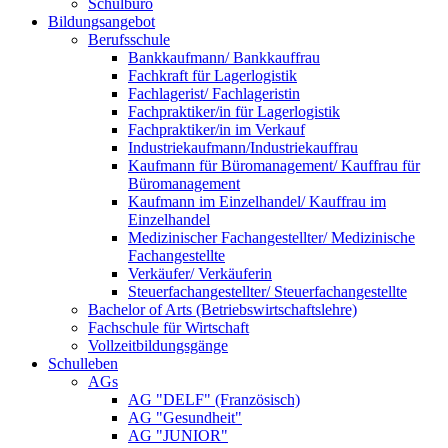
Schulbüro
Bildungsangebot
Berufsschule
Bankkaufmann/ Bankkauffrau
Fachkraft für Lagerlogistik
Fachlagerist/ Fachlageristin
Fachpraktiker/in für Lagerlogistik
Fachpraktiker/in im Verkauf
Industriekaufmann/Industriekauffrau
Kaufmann für Büromanagement/ Kauffrau für
Büromanagement
Kaufmann im Einzelhandel/ Kauffrau im
Einzelhandel
Medizinischer Fachangestellter/ Medizinische
Fachangestellte
Verkäufer/ Verkäuferin
Steuerfachangestellter/ Steuerfachangestellte
Bachelor of Arts (Betriebswirtschaftslehre)
Fachschule für Wirtschaft
Vollzeitbildungsgänge
Schulleben
AGs
AG "DELF" (Französisch)
AG "Gesundheit"
AG "JUNIOR"