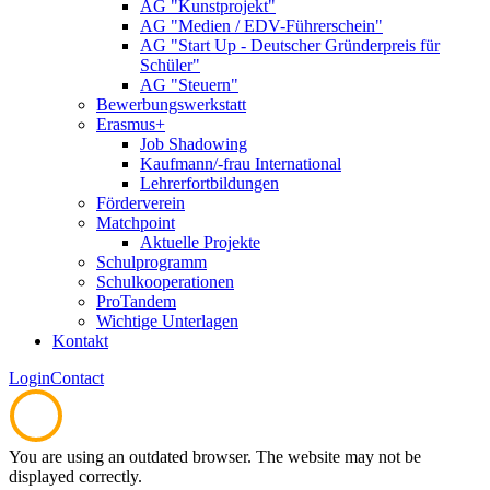
AG "Kunstprojekt"
AG "Medien / EDV-Führerschein"
AG "Start Up - Deutscher Gründerpreis für
Schüler"
AG "Steuern"
Bewerbungswerkstatt
Erasmus+
Job Shadowing
Kaufmann/-frau International
Lehrerfortbildungen
Förderverein
Matchpoint
Aktuelle Projekte
Schulprogramm
Schulkooperationen
ProTandem
Wichtige Unterlagen
Kontakt
Login
Contact
You are using an outdated browser. The website may not be
displayed correctly.