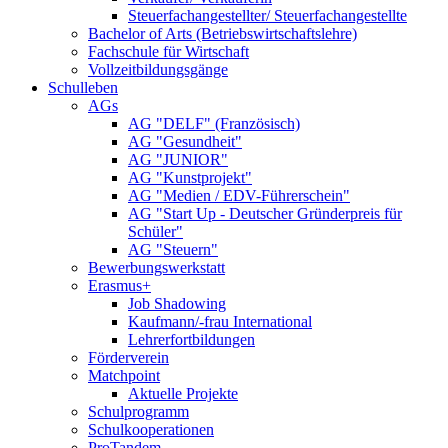
Steuerfachangestellter/ Steuerfachangestellte
Bachelor of Arts (Betriebswirtschaftslehre)
Fachschule für Wirtschaft
Vollzeitbildungsgänge
Schulleben
AGs
AG "DELF" (Französisch)
AG "Gesundheit"
AG "JUNIOR"
AG "Kunstprojekt"
AG "Medien / EDV-Führerschein"
AG "Start Up - Deutscher Gründerpreis für
Schüler"
AG "Steuern"
Bewerbungswerkstatt
Erasmus+
Job Shadowing
Kaufmann/-frau International
Lehrerfortbildungen
Förderverein
Matchpoint
Aktuelle Projekte
Schulprogramm
Schulkooperationen
ProTandem