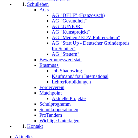
Schulleben
AGs
AG "DELF" (Französisch)
AG "Gesundheit"
AG "JUNIOR"
AG "Kunstprojekt"
AG "Medien / EDV-Führerschein"
AG "Start Up - Deutscher Gründerpreis
für Schüler"
AG "Steuern"
Bewerbungswerkstatt
Erasmus+
Job Shadowing
Kaufmann/-frau International
Lehrerfortbildungen
Förderverein
Matchpoint
Aktuelle Projekte
Schulprogramm
Schulkooperationen
ProTandem
Wichtige Unterlagen
Kontakt
Aktuelles