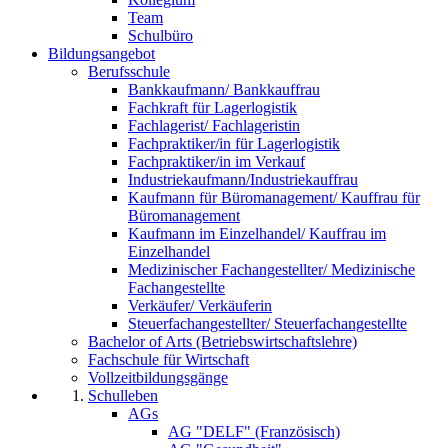
Team
Schulbüro
Bildungsangebot
Berufsschule
Bankkaufmann/ Bankkauffrau
Fachkraft für Lagerlogistik
Fachlagerist/ Fachlageristin
Fachpraktiker/in für Lagerlogistik
Fachpraktiker/in im Verkauf
Industriekaufmann/Industriekauffrau
Kaufmann für Büromanagement/ Kauffrau für
Büromanagement
Kaufmann im Einzelhandel/ Kauffrau im
Einzelhandel
Medizinischer Fachangestellter/ Medizinische
Fachangestellte
Verkäufer/ Verkäuferin
Steuerfachangestellter/ Steuerfachangestellte
Bachelor of Arts (Betriebswirtschaftslehre)
Fachschule für Wirtschaft
Vollzeitbildungsgänge
Schulleben
AGs
AG "DELF" (Französisch)