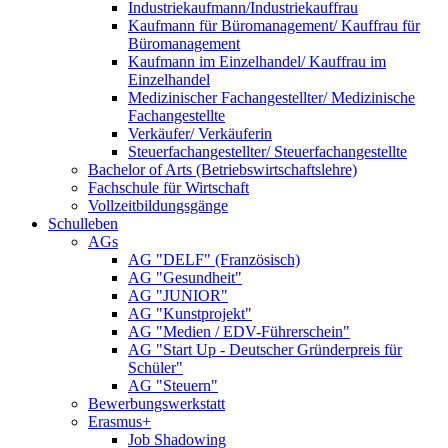
Industriekaufmann/Industriekauffrau
Kaufmann für Büromanagement/ Kauffrau für
Büromanagement
Kaufmann im Einzelhandel/ Kauffrau im
Einzelhandel
Medizinischer Fachangestellter/ Medizinische
Fachangestellte
Verkäufer/ Verkäuferin
Steuerfachangestellter/ Steuerfachangestellte
Bachelor of Arts (Betriebswirtschaftslehre)
Fachschule für Wirtschaft
Vollzeitbildungsgänge
Schulleben
AGs
AG "DELF" (Französisch)
AG "Gesundheit"
AG "JUNIOR"
AG "Kunstprojekt"
AG "Medien / EDV-Führerschein"
AG "Start Up - Deutscher Gründerpreis für
Schüler"
AG "Steuern"
Bewerbungswerkstatt
Erasmus+
Job Shadowing