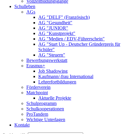
Vollzeitbildungsgänge
Schulleben
AGs
AG "DELF" (Französisch)
AG "Gesundheit"
AG "JUNIOR"
AG "Kunstprojekt"
AG "Medien / EDV-Führerschein"
AG "Start Up - Deutscher Gründerpreis für
Schüler"
AG "Steuern"
Bewerbungswerkstatt
Erasmus+
Job Shadowing
Kaufmann/-frau International
Lehrerfortbildungen
Förderverein
Matchpoint
Aktuelle Projekte
Schulprogramm
Schulkooperationen
ProTandem
Wichtige Unterlagen
Kontakt