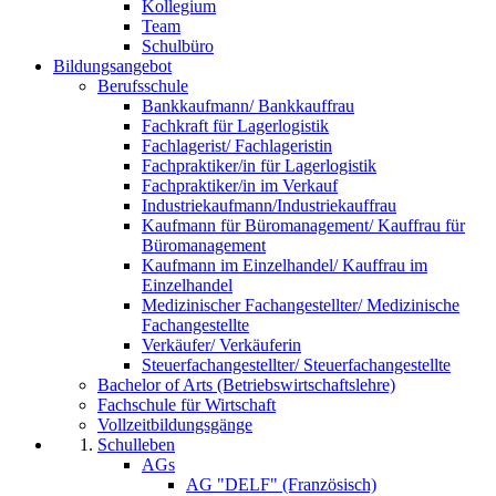
Kollegium
Team
Schulbüro
Bildungsangebot
Berufsschule
Bankkaufmann/ Bankkauffrau
Fachkraft für Lagerlogistik
Fachlagerist/ Fachlageristin
Fachpraktiker/in für Lagerlogistik
Fachpraktiker/in im Verkauf
Industriekaufmann/Industriekauffrau
Kaufmann für Büromanagement/ Kauffrau für
Büromanagement
Kaufmann im Einzelhandel/ Kauffrau im
Einzelhandel
Medizinischer Fachangestellter/ Medizinische
Fachangestellte
Verkäufer/ Verkäuferin
Steuerfachangestellter/ Steuerfachangestellte
Bachelor of Arts (Betriebswirtschaftslehre)
Fachschule für Wirtschaft
Vollzeitbildungsgänge
Schulleben
AGs
AG "DELF" (Französisch)