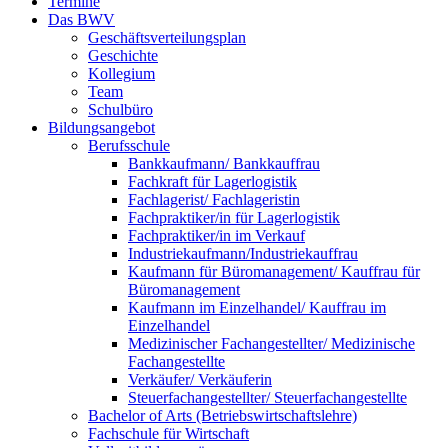
Termine
Das BWV
Geschäftsverteilungsplan
Geschichte
Kollegium
Team
Schulbüro
Bildungsangebot
Berufsschule
Bankkaufmann/ Bankkauffrau
Fachkraft für Lagerlogistik
Fachlagerist/ Fachlageristin
Fachpraktiker/in für Lagerlogistik
Fachpraktiker/in im Verkauf
Industriekaufmann/Industriekauffrau
Kaufmann für Büromanagement/ Kauffrau für
Büromanagement
Kaufmann im Einzelhandel/ Kauffrau im
Einzelhandel
Medizinischer Fachangestellter/ Medizinische
Fachangestellte
Verkäufer/ Verkäuferin
Steuerfachangestellter/ Steuerfachangestellte
Bachelor of Arts (Betriebswirtschaftslehre)
Fachschule für Wirtschaft