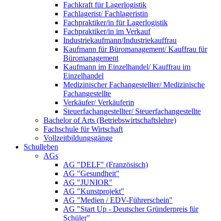
Fachkraft für Lagerlogistik
Fachlagerist/ Fachlageristin
Fachpraktiker/in für Lagerlogistik
Fachpraktiker/in im Verkauf
Industriekaufmann/Industriekauffrau
Kaufmann für Büromanagement/ Kauffrau für
Büromanagement
Kaufmann im Einzelhandel/ Kauffrau im
Einzelhandel
Medizinischer Fachangestellter/ Medizinische
Fachangestellte
Verkäufer/ Verkäuferin
Steuerfachangestellter/ Steuerfachangestellte
Bachelor of Arts (Betriebswirtschaftslehre)
Fachschule für Wirtschaft
Vollzeitbildungsgänge
Schulleben
AGs
AG "DELF" (Französisch)
AG "Gesundheit"
AG "JUNIOR"
AG "Kunstprojekt"
AG "Medien / EDV-Führerschein"
AG "Start Up - Deutscher Gründerpreis für
Schüler"