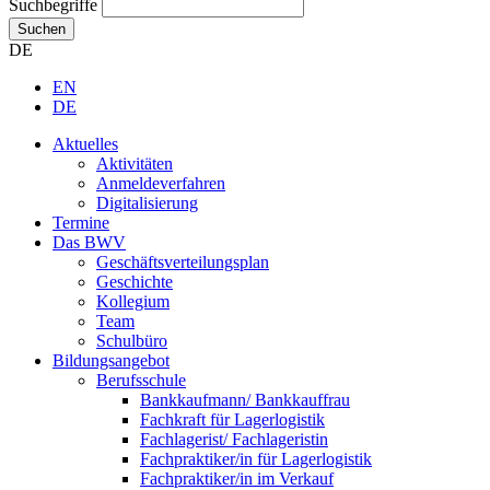
Suchbegriffe
Suchen
DE
EN
DE
Aktuelles
Aktivitäten
Anmeldeverfahren
Digitalisierung
Termine
Das BWV
Geschäftsverteilungsplan
Geschichte
Kollegium
Team
Schulbüro
Bildungsangebot
Berufsschule
Bankkaufmann/ Bankkauffrau
Fachkraft für Lagerlogistik
Fachlagerist/ Fachlageristin
Fachpraktiker/in für Lagerlogistik
Fachpraktiker/in im Verkauf