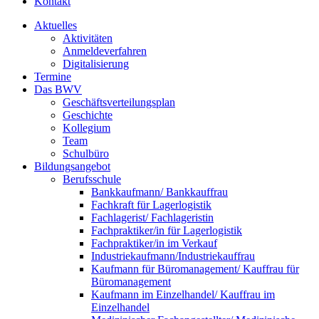
Kontakt
Aktuelles
Aktivitäten
Anmeldeverfahren
Digitalisierung
Termine
Das BWV
Geschäftsverteilungsplan
Geschichte
Kollegium
Team
Schulbüro
Bildungsangebot
Berufsschule
Bankkaufmann/ Bankkauffrau
Fachkraft für Lagerlogistik
Fachlagerist/ Fachlageristin
Fachpraktiker/in für Lagerlogistik
Fachpraktiker/in im Verkauf
Industriekaufmann/Industriekauffrau
Kaufmann für Büromanagement/ Kauffrau für
Büromanagement
Kaufmann im Einzelhandel/ Kauffrau im
Einzelhandel