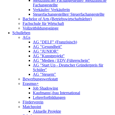
Medizinischer Fachangestellter/ Medizinische
Fachangestellte
Verkäufer/ Verkäuferin
Steuerfachangestellter/ Steuerfachangestellte
Bachelor of Arts (Betriebswirtschaftslehre)
Fachschule für Wirtschaft
Vollzeitbildungsgänge
Schulleben
AGs
AG "DELF" (Französisch)
AG "Gesundheit"
AG "JUNIOR"
AG "Kunstprojekt"
AG "Medien / EDV-Führerschein"
AG "Start Up - Deutscher Gründerpreis für
Schüler"
AG "Steuern"
Bewerbungswerkstatt
Erasmus+
Job Shadowing
Kaufmann/-frau International
Lehrerfortbildungen
Förderverein
Matchpoint
Aktuelle Projekte