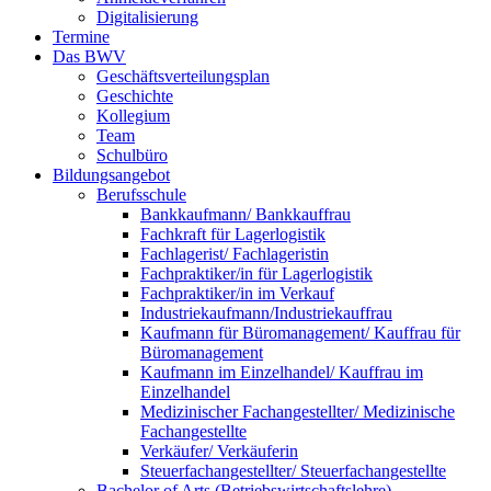
Digitalisierung
Termine
Das BWV
Geschäftsverteilungsplan
Geschichte
Kollegium
Team
Schulbüro
Bildungsangebot
Berufsschule
Bankkaufmann/ Bankkauffrau
Fachkraft für Lagerlogistik
Fachlagerist/ Fachlageristin
Fachpraktiker/in für Lagerlogistik
Fachpraktiker/in im Verkauf
Industriekaufmann/Industriekauffrau
Kaufmann für Büromanagement/ Kauffrau für
Büromanagement
Kaufmann im Einzelhandel/ Kauffrau im
Einzelhandel
Medizinischer Fachangestellter/ Medizinische
Fachangestellte
Verkäufer/ Verkäuferin
Steuerfachangestellter/ Steuerfachangestellte
Bachelor of Arts (Betriebswirtschaftslehre)