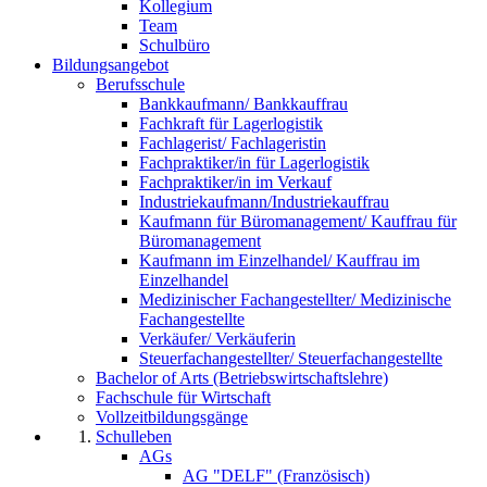
Kollegium
Team
Schulbüro
Bildungsangebot
Berufsschule
Bankkaufmann/ Bankkauffrau
Fachkraft für Lagerlogistik
Fachlagerist/ Fachlageristin
Fachpraktiker/in für Lagerlogistik
Fachpraktiker/in im Verkauf
Industriekaufmann/Industriekauffrau
Kaufmann für Büromanagement/ Kauffrau für
Büromanagement
Kaufmann im Einzelhandel/ Kauffrau im
Einzelhandel
Medizinischer Fachangestellter/ Medizinische
Fachangestellte
Verkäufer/ Verkäuferin
Steuerfachangestellter/ Steuerfachangestellte
Bachelor of Arts (Betriebswirtschaftslehre)
Fachschule für Wirtschaft
Vollzeitbildungsgänge
Schulleben
AGs
AG "DELF" (Französisch)