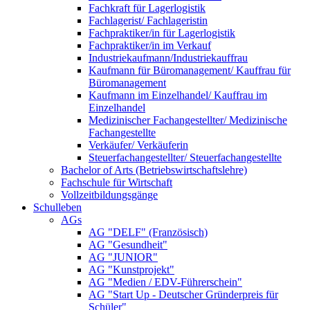
Fachkraft für Lagerlogistik
Fachlagerist/ Fachlageristin
Fachpraktiker/in für Lagerlogistik
Fachpraktiker/in im Verkauf
Industriekaufmann/Industriekauffrau
Kaufmann für Büromanagement/ Kauffrau für
Büromanagement
Kaufmann im Einzelhandel/ Kauffrau im
Einzelhandel
Medizinischer Fachangestellter/ Medizinische
Fachangestellte
Verkäufer/ Verkäuferin
Steuerfachangestellter/ Steuerfachangestellte
Bachelor of Arts (Betriebswirtschaftslehre)
Fachschule für Wirtschaft
Vollzeitbildungsgänge
Schulleben
AGs
AG "DELF" (Französisch)
AG "Gesundheit"
AG "JUNIOR"
AG "Kunstprojekt"
AG "Medien / EDV-Führerschein"
AG "Start Up - Deutscher Gründerpreis für
Schüler"