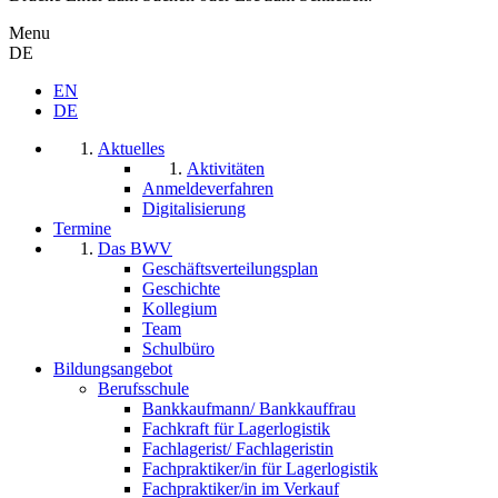
Menu
DE
EN
DE
Aktuelles
Aktivitäten
Anmeldeverfahren
Digitalisierung
Termine
Das BWV
Geschäftsverteilungsplan
Geschichte
Kollegium
Team
Schulbüro
Bildungsangebot
Berufsschule
Bankkaufmann/ Bankkauffrau
Fachkraft für Lagerlogistik
Fachlagerist/ Fachlageristin
Fachpraktiker/in für Lagerlogistik
Fachpraktiker/in im Verkauf