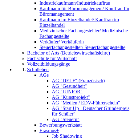
Industriekaufmann/Industriekauffrau
Kaufmann für Büromanagement/ Kauffrau für
Büromanagement
Kaufmann im Einzelhandel/ Kauffrau im
Einzelhandel
Medizinischer Fachangestellter/ Medizinische
Fachangestellte
Verkäufer/ Verkäuferin
Steuerfachangestellter/ Steuerfachangestellte
Bachelor of Arts (Betriebswirtschaftslehre)
Fachschule für Wirtschaft
Vollzeitbildungsgänge
Schulleben
AGs
AG "DELF" (Französisch)
AG "Gesundheit"
AG "JUNIOR"
AG "Kunstprojekt"
AG "Medien / EDV-Führerschein"
AG "Start Up - Deutscher Gründerpreis
für Schüler"
AG "Steuern"
Bewerbungswerkstatt
Erasmus+
Job Shadowing