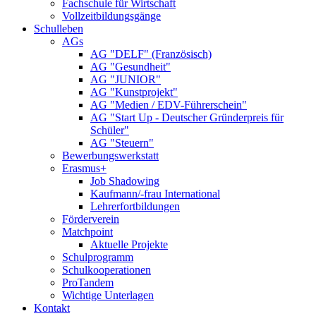
Fachschule für Wirtschaft
Vollzeitbildungsgänge
Schulleben
AGs
AG "DELF" (Französisch)
AG "Gesundheit"
AG "JUNIOR"
AG "Kunstprojekt"
AG "Medien / EDV-Führerschein"
AG "Start Up - Deutscher Gründerpreis für
Schüler"
AG "Steuern"
Bewerbungswerkstatt
Erasmus+
Job Shadowing
Kaufmann/-frau International
Lehrerfortbildungen
Förderverein
Matchpoint
Aktuelle Projekte
Schulprogramm
Schulkooperationen
ProTandem
Wichtige Unterlagen
Kontakt