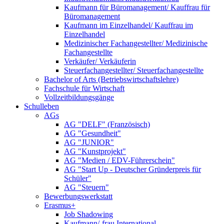
Kaufmann für Büromanagement/ Kauffrau für
Büromanagement
Kaufmann im Einzelhandel/ Kauffrau im
Einzelhandel
Medizinischer Fachangestellter/ Medizinische
Fachangestellte
Verkäufer/ Verkäuferin
Steuerfachangestellter/ Steuerfachangestellte
Bachelor of Arts (Betriebswirtschaftslehre)
Fachschule für Wirtschaft
Vollzeitbildungsgänge
Schulleben
AGs
AG "DELF" (Französisch)
AG "Gesundheit"
AG "JUNIOR"
AG "Kunstprojekt"
AG "Medien / EDV-Führerschein"
AG "Start Up - Deutscher Gründerpreis für
Schüler"
AG "Steuern"
Bewerbungswerkstatt
Erasmus+
Job Shadowing
Kaufmann/-frau International