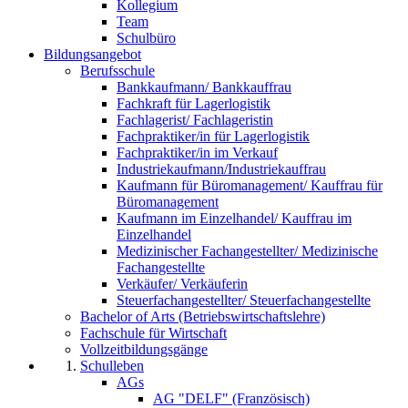
Kollegium
Team
Schulbüro
Bildungsangebot
Berufsschule
Bankkaufmann/ Bankkauffrau
Fachkraft für Lagerlogistik
Fachlagerist/ Fachlageristin
Fachpraktiker/in für Lagerlogistik
Fachpraktiker/in im Verkauf
Industriekaufmann/Industriekauffrau
Kaufmann für Büromanagement/ Kauffrau für
Büromanagement
Kaufmann im Einzelhandel/ Kauffrau im
Einzelhandel
Medizinischer Fachangestellter/ Medizinische
Fachangestellte
Verkäufer/ Verkäuferin
Steuerfachangestellter/ Steuerfachangestellte
Bachelor of Arts (Betriebswirtschaftslehre)
Fachschule für Wirtschaft
Vollzeitbildungsgänge
Schulleben
AGs
AG "DELF" (Französisch)