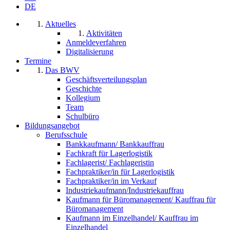
DE
Aktuelles
Aktivitäten
Anmeldeverfahren
Digitalisierung
Termine
Das BWV
Geschäftsverteilungsplan
Geschichte
Kollegium
Team
Schulbüro
Bildungsangebot
Berufsschule
Bankkaufmann/ Bankkauffrau
Fachkraft für Lagerlogistik
Fachlagerist/ Fachlageristin
Fachpraktiker/in für Lagerlogistik
Fachpraktiker/in im Verkauf
Industriekaufmann/Industriekauffrau
Kaufmann für Büromanagement/ Kauffrau für
Büromanagement
Kaufmann im Einzelhandel/ Kauffrau im
Einzelhandel