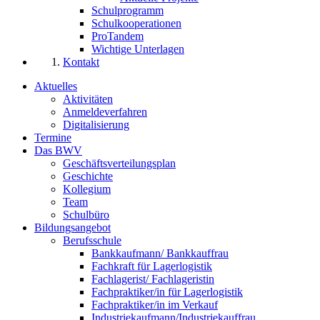
Schulprogramm
Schulkooperationen
ProTandem
Wichtige Unterlagen
Kontakt
Aktuelles
Aktivitäten
Anmeldeverfahren
Digitalisierung
Termine
Das BWV
Geschäftsverteilungsplan
Geschichte
Kollegium
Team
Schulbüro
Bildungsangebot
Berufsschule
Bankkaufmann/ Bankkauffrau
Fachkraft für Lagerlogistik
Fachlagerist/ Fachlageristin
Fachpraktiker/in für Lagerlogistik
Fachpraktiker/in im Verkauf
Industriekaufmann/Industriekauffrau