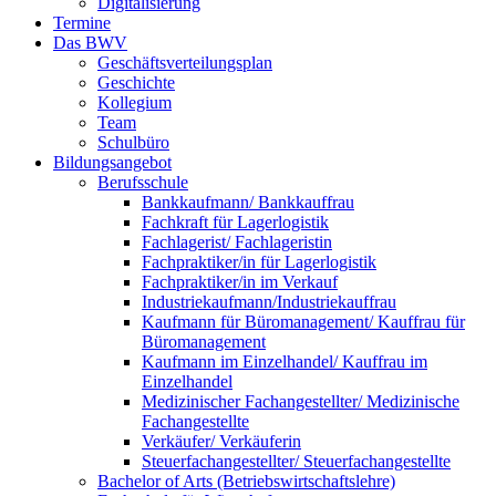
Digitalisierung
Termine
Das BWV
Geschäftsverteilungsplan
Geschichte
Kollegium
Team
Schulbüro
Bildungsangebot
Berufsschule
Bankkaufmann/ Bankkauffrau
Fachkraft für Lagerlogistik
Fachlagerist/ Fachlageristin
Fachpraktiker/in für Lagerlogistik
Fachpraktiker/in im Verkauf
Industriekaufmann/Industriekauffrau
Kaufmann für Büromanagement/ Kauffrau für
Büromanagement
Kaufmann im Einzelhandel/ Kauffrau im
Einzelhandel
Medizinischer Fachangestellter/ Medizinische
Fachangestellte
Verkäufer/ Verkäuferin
Steuerfachangestellter/ Steuerfachangestellte
Bachelor of Arts (Betriebswirtschaftslehre)