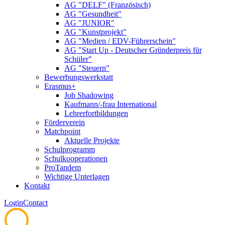
AG "DELF" (Französisch)
AG "Gesundheit"
AG "JUNIOR"
AG "Kunstprojekt"
AG "Medien / EDV-Führerschein"
AG "Start Up - Deutscher Gründerpreis für
Schüler"
AG "Steuern"
Bewerbungswerkstatt
Erasmus+
Job Shadowing
Kaufmann/-frau International
Lehrerfortbildungen
Förderverein
Matchpoint
Aktuelle Projekte
Schulprogramm
Schulkooperationen
ProTandem
Wichtige Unterlagen
Kontakt
Login
Contact