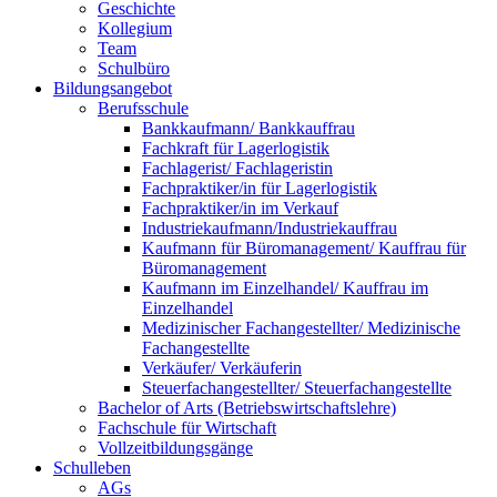
Geschichte
Kollegium
Team
Schulbüro
Bildungsangebot
Berufsschule
Bankkaufmann/ Bankkauffrau
Fachkraft für Lagerlogistik
Fachlagerist/ Fachlageristin
Fachpraktiker/in für Lagerlogistik
Fachpraktiker/in im Verkauf
Industriekaufmann/Industriekauffrau
Kaufmann für Büromanagement/ Kauffrau für
Büromanagement
Kaufmann im Einzelhandel/ Kauffrau im
Einzelhandel
Medizinischer Fachangestellter/ Medizinische
Fachangestellte
Verkäufer/ Verkäuferin
Steuerfachangestellter/ Steuerfachangestellte
Bachelor of Arts (Betriebswirtschaftslehre)
Fachschule für Wirtschaft
Vollzeitbildungsgänge
Schulleben
AGs