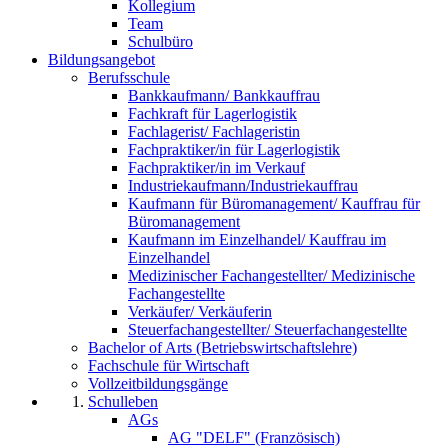
Kollegium
Team
Schulbüro
Bildungsangebot
Berufsschule
Bankkaufmann/ Bankkauffrau
Fachkraft für Lagerlogistik
Fachlagerist/ Fachlageristin
Fachpraktiker/in für Lagerlogistik
Fachpraktiker/in im Verkauf
Industriekaufmann/Industriekauffrau
Kaufmann für Büromanagement/ Kauffrau für
Büromanagement
Kaufmann im Einzelhandel/ Kauffrau im
Einzelhandel
Medizinischer Fachangestellter/ Medizinische
Fachangestellte
Verkäufer/ Verkäuferin
Steuerfachangestellter/ Steuerfachangestellte
Bachelor of Arts (Betriebswirtschaftslehre)
Fachschule für Wirtschaft
Vollzeitbildungsgänge
Schulleben
AGs
AG "DELF" (Französisch)