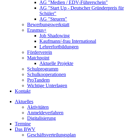
AG "Medien / EDV-Führerschein"
AG "Start Up - Deutscher Gründerpreis für
Schüler"
AG "Steuern"
Bewerbungswerkstatt
Erasmus+
Job Shadowing
Kaufmann/-frau International
Lehrerfortbildungen
Förderverein
Matchpoint
Aktuelle Projekte
Schulprogramm
Schulkooperationen
ProTandem
Wichtige Unterlagen
Kontakt
Aktuelles
Aktivitäten
Anmeldeverfahren
Digitalisierung
Termine
Das BWV
Geschäftsverteilungsplan