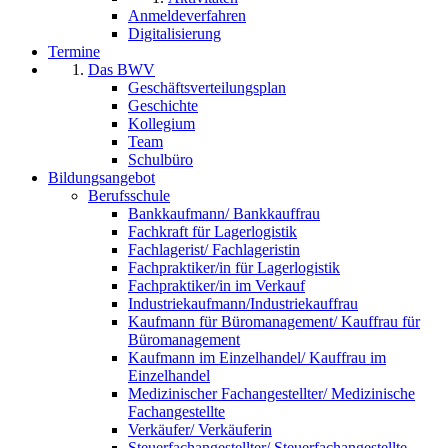
Anmeldeverfahren
Digitalisierung
Termine
Das BWV
Geschäftsverteilungsplan
Geschichte
Kollegium
Team
Schulbüro
Bildungsangebot
Berufsschule
Bankkaufmann/ Bankkauffrau
Fachkraft für Lagerlogistik
Fachlagerist/ Fachlageristin
Fachpraktiker/in für Lagerlogistik
Fachpraktiker/in im Verkauf
Industriekaufmann/Industriekauffrau
Kaufmann für Büromanagement/ Kauffrau für
Büromanagement
Kaufmann im Einzelhandel/ Kauffrau im
Einzelhandel
Medizinischer Fachangestellter/ Medizinische
Fachangestellte
Verkäufer/ Verkäuferin
Steuerfachangestellter/ Steuerfachangestellte