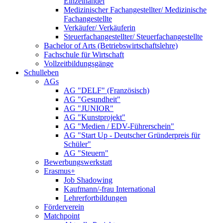
Einzelhandel
Medizinischer Fachangestellter/ Medizinische
Fachangestellte
Verkäufer/ Verkäuferin
Steuerfachangestellter/ Steuerfachangestellte
Bachelor of Arts (Betriebswirtschaftslehre)
Fachschule für Wirtschaft
Vollzeitbildungsgänge
Schulleben
AGs
AG "DELF" (Französisch)
AG "Gesundheit"
AG "JUNIOR"
AG "Kunstprojekt"
AG "Medien / EDV-Führerschein"
AG "Start Up - Deutscher Gründerpreis für
Schüler"
AG "Steuern"
Bewerbungswerkstatt
Erasmus+
Job Shadowing
Kaufmann/-frau International
Lehrerfortbildungen
Förderverein
Matchpoint