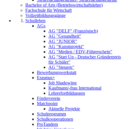
Bachelor of Arts (Betriebswirtschaftslehre)
Fachschule für Wirtschaft
Vollzeitbildungsgänge
Schulleben
AGs
AG "DELF" (Französisch)
AG "Gesundheit"
AG "JUNIOR"
AG "Kunstprojekt"
AG "Medien / EDV-Führerschein"
AG "Start Up - Deutscher Gründerpreis
für Schüler"
AG "Steuern"
Bewerbungswerkstatt
Erasmus+
Job Shadowing
Kaufmann/-frau International
Lehrerfortbildungen
Förderverein
Matchpoint
Aktuelle Projekte
Schulprogramm
Schulkooperationen
ProTandem