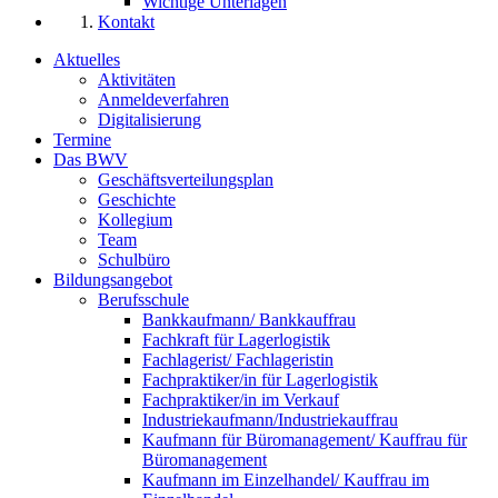
Wichtige Unterlagen
Kontakt
Aktuelles
Aktivitäten
Anmeldeverfahren
Digitalisierung
Termine
Das BWV
Geschäftsverteilungsplan
Geschichte
Kollegium
Team
Schulbüro
Bildungsangebot
Berufsschule
Bankkaufmann/ Bankkauffrau
Fachkraft für Lagerlogistik
Fachlagerist/ Fachlageristin
Fachpraktiker/in für Lagerlogistik
Fachpraktiker/in im Verkauf
Industriekaufmann/Industriekauffrau
Kaufmann für Büromanagement/ Kauffrau für
Büromanagement
Kaufmann im Einzelhandel/ Kauffrau im