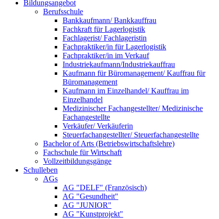
Bildungsangebot
Berufsschule
Bankkaufmann/ Bankkauffrau
Fachkraft für Lagerlogistik
Fachlagerist/ Fachlageristin
Fachpraktiker/in für Lagerlogistik
Fachpraktiker/in im Verkauf
Industriekaufmann/Industriekauffrau
Kaufmann für Büromanagement/ Kauffrau für
Büromanagement
Kaufmann im Einzelhandel/ Kauffrau im
Einzelhandel
Medizinischer Fachangestellter/ Medizinische
Fachangestellte
Verkäufer/ Verkäuferin
Steuerfachangestellter/ Steuerfachangestellte
Bachelor of Arts (Betriebswirtschaftslehre)
Fachschule für Wirtschaft
Vollzeitbildungsgänge
Schulleben
AGs
AG "DELF" (Französisch)
AG "Gesundheit"
AG "JUNIOR"
AG "Kunstprojekt"